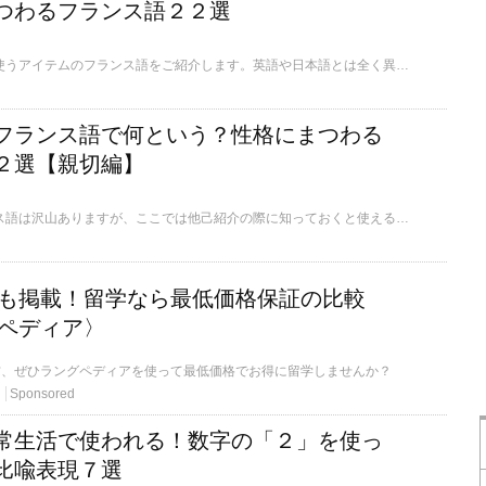
つわるフランス語２２選
ここでは、食事の際に使うアイテムのフランス語をご紹介します。英語や日本語とは全く異なるものが多いので、注意しながら覚えていきましょう。
フランス語で何という？性格にまつわる
２選【親切編】
人の性格を表すフランス語は沢山ありますが、ここでは他己紹介の際に知っておくと使える「親切」にまつわるフランス語の数々をご紹介します。なお、フランス語の名詞や形容詞は、場合によって語尾が一部変化しますが、ここでは辞書に載っている形で話を進めて参ります。
学校も掲載！留学なら最低価格保証の比較
ペディア〉
方、ぜひラングペディアを使って最低価格でお得に留学しませんか？
Sponsored
常生活で使われる！数字の「２」を使っ
比喩表現７選