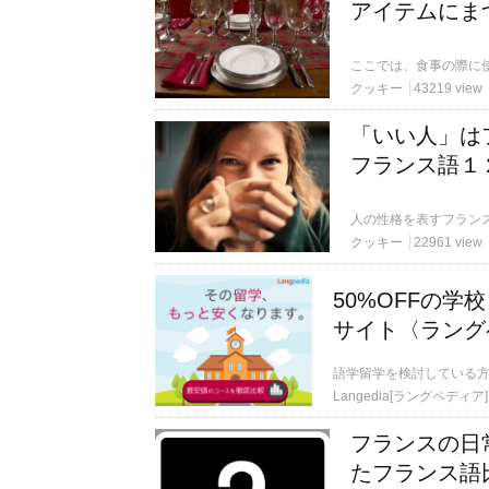
アイテムにま
クッキー
43219 view
「いい人」は
フランス語１
クッキー
22961 view
50%OFFの
サイト〈ラング
語学留学を検討している
Langedia[ラングペディア]
フランスの日
たフランス語