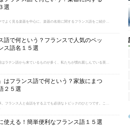
３選
ここではフランスの街中でよく見る楽器を中心に、楽器の名前に関するフランス語をご紹介します。
ス語で何という？フランスで人気のペッ
ンス語名１５選
フランス語の動物の名前はラテン語から来ているものが多く、私たちが慣れ親しんでいる英語の呼び方と、まったく違うケースも少なくありません。ここでは主にペットとして飼育されている動物を中心に、動物の名前にまつわるフランス語をご紹介します。
」はフランス語で何という？家族にまつ
語２５選
どこの国でも家族は大事。フランス人と会話をする上でも必須なトピックのひとつです。ここでは「父」や「母」といったよく使われる言葉から「事実婚」など、家族にまつわるフランス語をご紹介します。
w
に使える！簡単便利なフランス語１５選