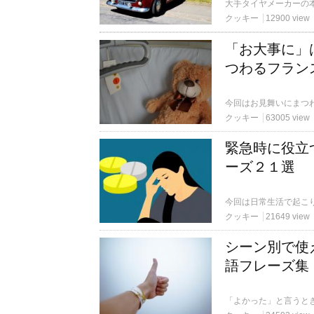
クッキー
12900 view
「お大事に」
つわるフラン
クッキー
63005 view
緊急時に役立
ーズ２１選
クッキー
21649 view
シーン別で使
語フレーズ集