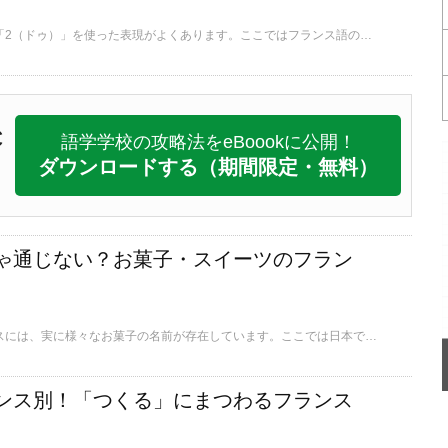
フランス語では数字の「2（ドゥ）」を使った表現がよくあります。ここではフランス語の「2」にまつわる比喩表現の中から、実際にフランスでの会話によく登場するものをご紹介します。
C
語学学校の攻略法をeBoookに公開！
ダウンロードする
（期間限定・無料）
ゃ通じない？お菓子・スイーツのフラン
スイーツ大国のフランスには、実に様々なお菓子の名前が存在しています。ここでは日本でもおなじみのスイーツがどう呼ばれているかをご紹介します。
ンス別！「つくる」にまつわるフランス