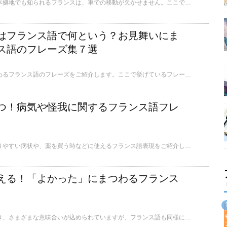
大手タイヤメーカーの本拠地でも知られるフランスは、車での移動が欠かせません。ここでは意外と辞書に載っていないものも含む、自動車のパーツにまつわるフランス語をご紹介します。
はフランス語で何という？お見舞いにま
ス語のフレーズ集７選
今回はお見舞いにまつわるフランス語のフレーズをご紹介します。ここで挙げているフレーズの数々は、実際にフランス人がよく使うフレーズですので、急に病院へお見舞いに行く時や、相手の調子を尋ねる際に活用できます。
つ！病気や怪我に関するフランス語フレ
今回は日常生活で起こりやすい病状や、薬を買う時などに使えるフランス語表現をご紹介します。
える！「よかった」にまつわるフランス
「よかった」と言うとき、さまざまな意味合いが込められていますが、フランス語も同様にさまざまなニュアンスの「よかった」があります。ここでは、シーン別で使える「よかった」のフランス語をご紹介します。