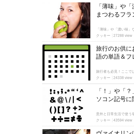
「薄味」や「
まつわるフラ
「薄味」や「濃い味」
クッキー
27288 view
旅行のお供に
語の単語＆フ
クッキー
24338 view
「！」や「？
ソコン記号に
クッキー
43594 view
ヴァイオリン