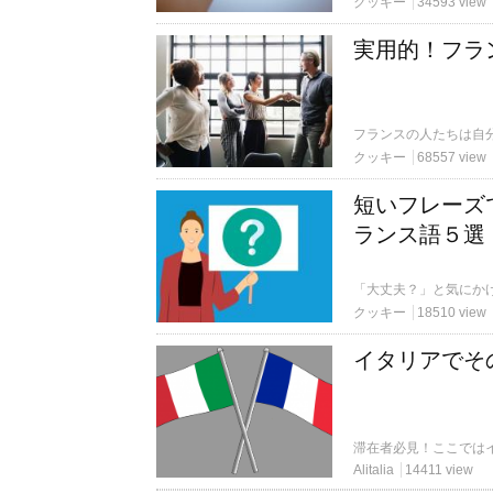
クッキー
34593 view
実用的！フラ
クッキー
68557 view
短いフレーズ
ランス語５選
クッキー
18510 view
イタリアでそ
Alitalia
14411 view