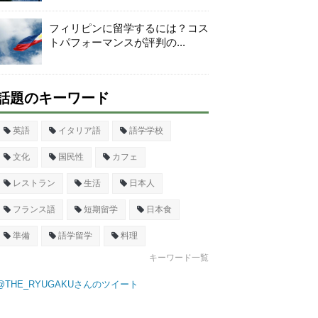
フィリピンに留学するには？コス
トパフォーマンスが評判の...
話題のキーワード
英語
イタリア語
語学学校
文化
国民性
カフェ
レストラン
生活
日本人
フランス語
短期留学
日本食
準備
語学留学
料理
キーワード一覧
@THE_RYUGAKUさんのツイート