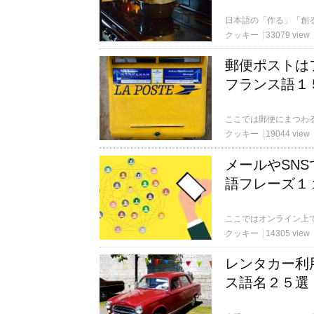
クッキー
33079 view
郵便ポストは
フランス語１
クッキー
19044 view
メールやSN
語フレーズ１
クッキー
14305 view
レンタカー利
ス語名２５選