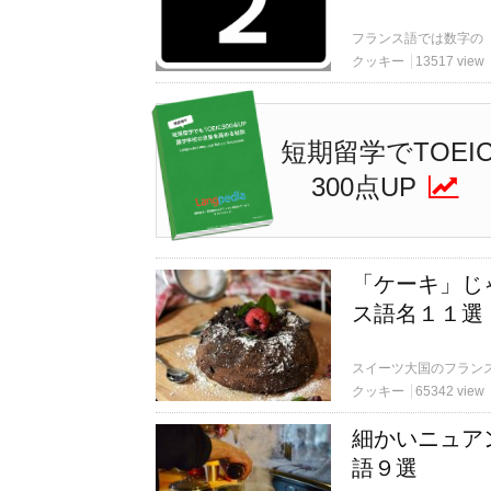
クッキー
13517 view
短期留学でTOEI
300点UP
「ケーキ」じ
ス語名１１選
クッキー
65342 view
細かいニュア
語９選