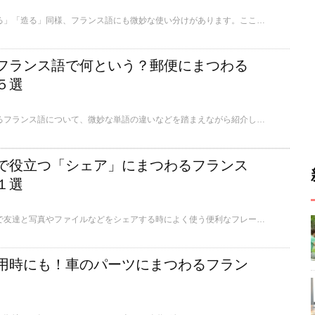
日本語の「作る」「創る」「造る」同様、フランス語にも微妙な使い分けがあります。ここでは、そんな「つくる」にまつわる、フランス語の単語の数々をご紹介します。
フランス語で何という？郵便にまつわる
５選
ここでは郵便にまつわるフランス語について、微妙な単語の違いなどを踏まえながら紹介してまいります。
Sで役立つ「シェア」にまつわるフランス
１選
ここではオンライン上で友達と写真やファイルなどをシェアする時によく使う便利なフレーズの数々をご紹介します。
用時にも！車のパーツにまつわるフラン