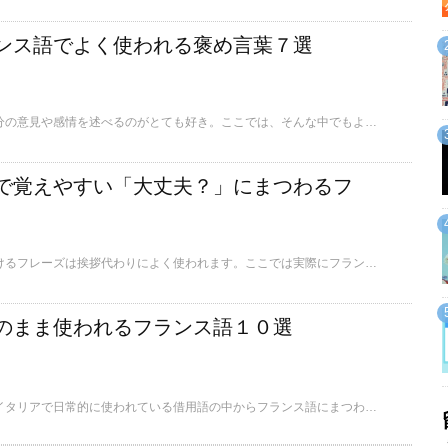
ンス語でよく使われる褒め言葉７選
フランスの人たちは自分の意見や感情を述べるのがとても好き。ここでは、そんな中でもよく使われるフランス語の「褒め言葉」をご紹介します。
で覚えやすい「大丈夫？」にまつわるフ
「大丈夫？」と気にかけるフレーズは挨拶代わりによく使われます。ここでは実際にフランスの人たちがよく使う、簡単なフランス語のフレーズを5つご紹介します。
のまま使われるフランス語１０選
滞在者必見！ここではイタリアで日常的に使われている借用語の中からフランス語にまつわるものの数々をご紹介します。