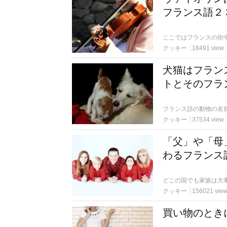
フランス語２
クッキー
18491 view
犬猫はフラン
トとそのフラ
クッキー
37534 view
「父」や「母
わるフランス
クッキー
156021 vie
買い物のとき