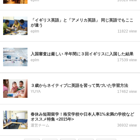
eplm
16328 view
「イギリス英語」と「アメリカ英語」 同じ英語でもここ
が違う
eplm
11822 view
入国審査は厳しい 半年間に３回イギリスに入国した結果
eplm
17539 view
３歳からネイティブに英語を習って気づいた学習方法
YUYA
17462 view
春休み短期留学！格安学校や日本人率1%未満の学校など
オススメ特集 <2015年>
運営チーム
36932 view