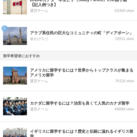
【記入例つき】
運営チーム
63300 view
アラブ系住民の巨大なコミュニティの町「ディアボーン」
命かげろう
16511 view
留学希望者におすすめ
アメリカに留学するには？世界からトップクラスが集まる
アメリカ留学
運営チーム
76118 view
カナダに留学するには？治安も良くて人気のカナダ留学
運営チーム
69088 view
イギリスに留学するには？歴史と伝統に溢れるイギリス留
学