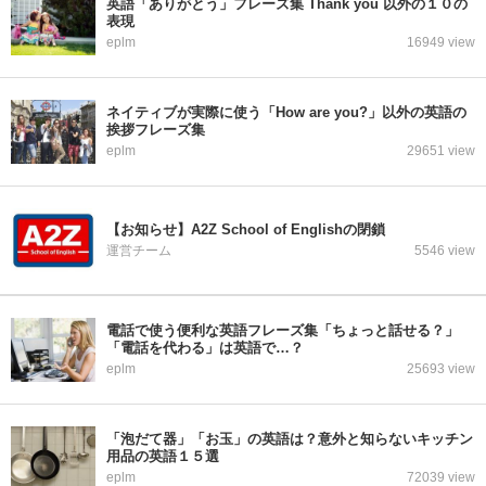
英語「ありがとう」フレーズ集 Thank you 以外の１０の
表現
eplm
16949 view
ネイティブが実際に使う「How are you?」以外の英語の
挨拶フレーズ集
eplm
29651 view
【お知らせ】A2Z School of Englishの閉鎖
運営チーム
5546 view
電話で使う便利な英語フレーズ集「ちょっと話せる？」
「電話を代わる」は英語で…？
eplm
25693 view
「泡だて器」「お玉」の英語は？意外と知らないキッチン
用品の英語１５選
eplm
72039 view