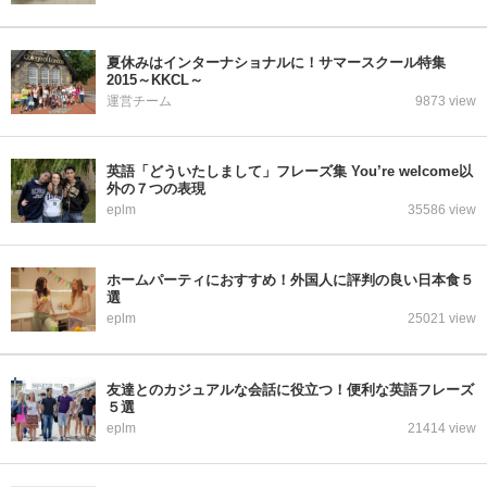
夏休みはインターナショナルに！サマースクール特集
2015～KKCL～
運営チーム
9873 view
英語「どういたしまして」フレーズ集 You’re welcome以
外の７つの表現
eplm
35586 view
ホームパーティにおすすめ！外国人に評判の良い日本食５
選
eplm
25021 view
友達とのカジュアルな会話に役立つ！便利な英語フレーズ
５選
eplm
21414 view