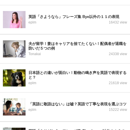
英語「さようなら」フレーズ集 Bye以外の１１の表現
eplm
16432 view
夫が留学！妻はキャリアを捨てたくない！配偶者が退職を
防いだ５つの例
Tonakai
24338 view
日本語との違いが面白い！動物の鳴き声を英語で表現する
と？
eplm
21618 view
「英語に敬語はない」は嘘？英語で丁寧な表現を選ぶコツ
eplm
15222 view