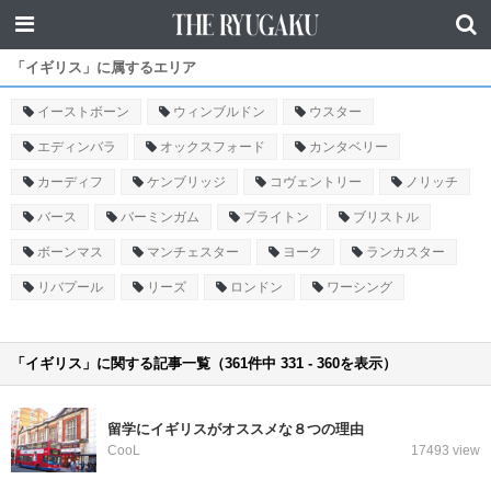
「イギリス」に属するエリア
イーストボーン
ウィンブルドン
ウスター
エディンバラ
オックスフォード
カンタベリー
カーディフ
ケンブリッジ
コヴェントリー
ノリッチ
バース
バーミンガム
ブライトン
ブリストル
ボーンマス
マンチェスター
ヨーク
ランカスター
リバプール
リーズ
ロンドン
ワーシング
「イギリス」に関する記事一覧（361件中 331 - 360を表示）
留学にイギリスがオススメな８つの理由
CooL
17493 view