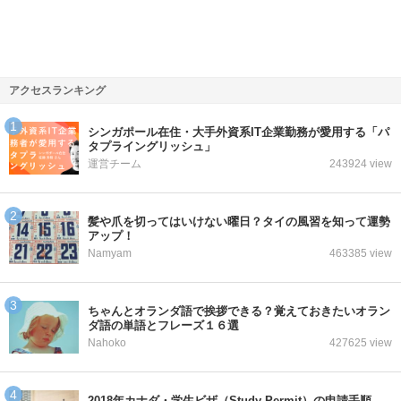
アクセスランキング
シンガポール在住・大手外資系IT企業勤務が愛用する「パ
タプライングリッシュ」
運営チーム
243924 view
髪や爪を切ってはいけない曜日？タイの風習を知って運勢
アップ！
Namyam
463385 view
ちゃんとオランダ語で挨拶できる？覚えておきたいオラン
ダ語の単語とフレーズ１６選
Nahoko
427625 view
2018年カナダ・学生ビザ（Study Permit）の申請手順