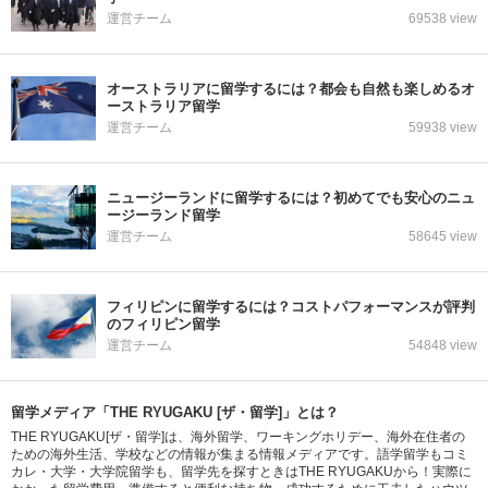
運営チーム
69538 view
オーストラリアに留学するには？都会も自然も楽しめるオ
ーストラリア留学
運営チーム
59938 view
ニュージーランドに留学するには？初めてでも安心のニュ
ージーランド留学
運営チーム
58645 view
フィリピンに留学するには？コストパフォーマンスが評判
のフィリピン留学
運営チーム
54848 view
留学メディア「THE RYUGAKU [ザ・留学]」とは？
THE RYUGAKU[ザ・留学]は、海外留学、ワーキングホリデー、海外在住者の
ための海外生活、学校などの情報が集まる情報メディアです。語学留学もコミ
カレ・大学・大学院留学も、留学先を探すときはTHE RYUGAKUから！実際に