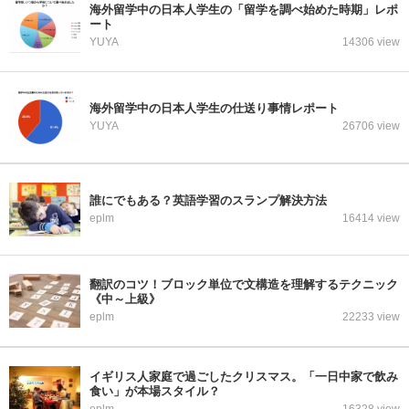
海外留学中の日本人学生の「留学を調べ始めた時期」レポ
ート
YUYA
14306 view
海外留学中の日本人学生の仕送り事情レポート
YUYA
26706 view
誰にでもある？英語学習のスランプ解決方法
eplm
16414 view
翻訳のコツ！ブロック単位で文構造を理解するテクニック
《中～上級》
eplm
22233 view
イギリス人家庭で過ごしたクリスマス。「一日中家で飲み
食い」が本場スタイル？