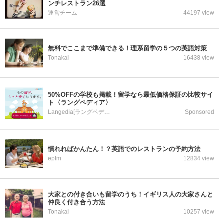
ンチレストラン26選
運営チーム
44197 view
無料でここまで準備できる！理系留学の５つの英語対策
Tonakai
16438 view
50%OFFの学校も掲載！留学なら最低価格保証の比較サイ
ト〈ラングペディア〉
Langedia[ラングペディア]
Sponsored
慣れればかんたん！？英語でのレストランの予約方法
eplm
12834 view
大家との付き合いも留学のうち！イギリス人の大家さんと
仲良く付き合う方法
Tonakai
10257 view