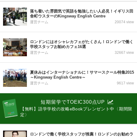
落ち着いた雰囲気で英語を勉強したい人必見！イギリス田
舎町ウスターのKingsway English Centre
運営チーム
20074 view
ロンドンにはオシャレカフェがたくさん！ロンドンで働く
学校スタッフお勧めカフェ16選
運営チーム
32667 view
夏休みはインターナショナルに！サマースクール特集2015
～Kingsway English Centre～
運営チーム
9617 view
短期留学でTOEIC300点UP
【無料】語学学校の攻略eBookプレンゼント中〈期間限
定〉
ロンドンで働く学校スタッフが推薦！ロンドンのお勧めラ