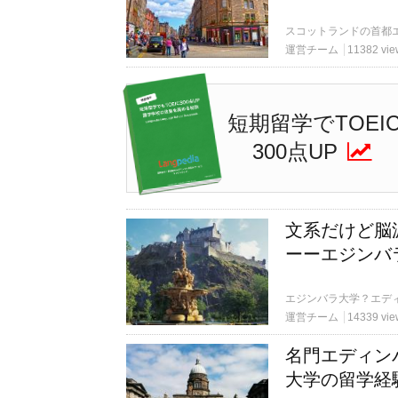
運営チーム
11382 vie
短期留学でTOEI
300点UP
文系だけど脳
ーーエジンバ
運営チーム
14339 vie
名門エディン
大学の留学経