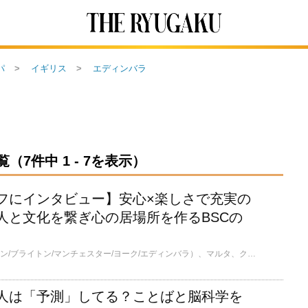
パ
イギリス
エディンバラ
7件中 1 - 7を表示）
フにインタビュー】安心×楽しさで充実の
人と文化を繋ぎ心の居場所を作るBSCの
イギリスに5校（ロンドン/ブライトン/マンチェスター/ヨーク/エディンバラ）、マルタ、クエートにも校舎を構えるBSC Education。生徒それぞれの目指すゴールにより、最適な学習環境を提供しています。一般英語をはじめ、ヤングラーナー、試験対策コース（CELTA/IELTS/OET)、専門コース、大学進学準備コースやマンチェスターにはフットボールスクールまで！きっと自分にぴったりのコースが見つかります。
人は「予測」してる？ことばと脳科学を