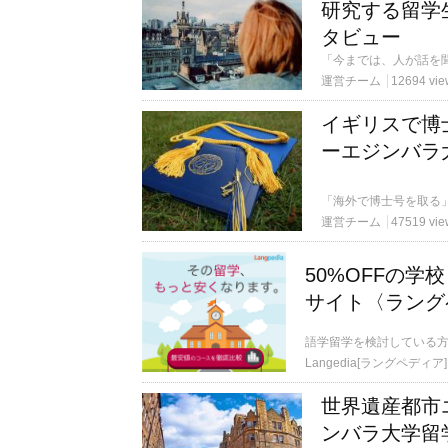
研究する留学
タビュー
運営チーム
12694 vie
イギリスで博
ーエジンバラ
運営チーム
47519 vie
50%OFFの
サイト〈ラング
語学留学を検討している
Langedia[ラングペディア]
世界遺産都市
ンバラ大学留