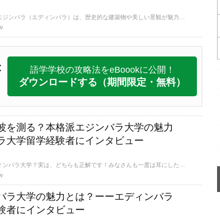
スコットランドの首都エジンバラ（エディンバラ）は、歴史的な建築物や美しい景観が魅力の世界遺産都市です。実はイギリス国内でロンドンの次に人気の観光地。そんなエジンバラで留学すると、どんな生活が送れるのでしょうか？
w
C
語学学校の攻略法をeBoookに公開！
ダウンロードする
（期間限定・無料）
波を測る？本格派エジンバラ大学の魅力
ラ大学留学経験者にインタビュー
エジンバラ大学？エディンバラ大学？実は、どちらも正解です！みなさんも一度は耳にしたことがあるであろうこの大学。世界ランキングで常に上位に君臨する、イギリススコットランドの名門大学です。今回はそんなエジンバラで4年間の留学を経験した女性に、長期留学だからこそ分かったエジンバラ大学の魅力をお聞きしました。
w
バラ大学の魅力とは？ーーエディンバラ
験者にインタビュー