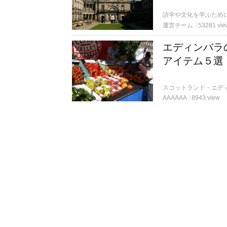
運営チーム
53281 vie
エディンバラ
アイテム５選
AAAAAA
8943 view