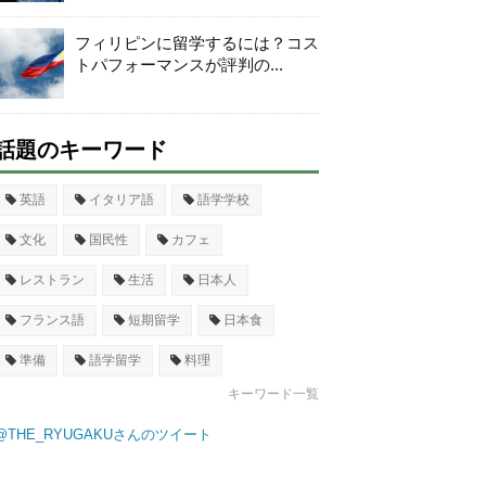
フィリピンに留学するには？コス
トパフォーマンスが評判の...
話題のキーワード
英語
イタリア語
語学学校
文化
国民性
カフェ
レストラン
生活
日本人
フランス語
短期留学
日本食
準備
語学留学
料理
キーワード一覧
@THE_RYUGAKUさんのツイート