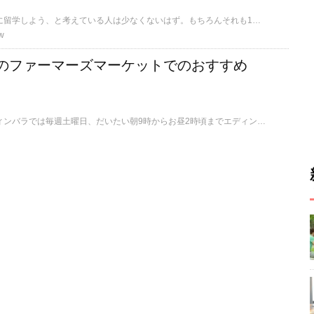
語学や文化を学ぶために留学しよう、と考えている人は少なくないはず。もちろんそれも1つの考え方。しかし、明確な目標を決めてから留学をすると、もっと濃い留学生活を送れるかもしれません。今回は、自分の研究の資料を求めて留学を決めた方にインタビューしてきました！なんとなく留学しようかな…と考えている方に是非読んでいただきたい内容になっています。
w
のファーマーズマーケットでのおすすめ
スコットランド・エディンバラでは毎週土曜日、だいたい朝9時からお昼2時頃までエディンバラの中心部から歩いて行ける、Castle Terraceにて地元の新鮮な食材が揃うファーマーズマーケットが開かれています。今回はそこで買えるもののおすすめを紹介します。