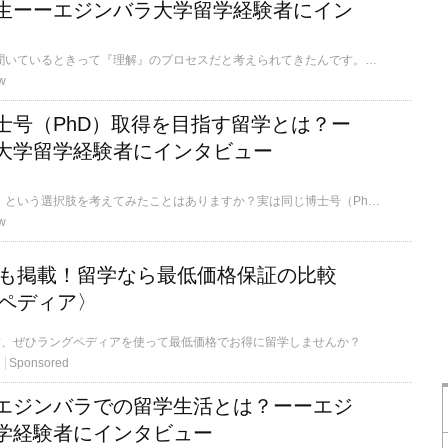
生ーーエジンバラ大学留学経験者にイン
「今までは、人が話を聞いているときって『理解』のプロセスだと考えられてきたんです。でも本当は…」笑顔とかすかに興奮した声でそう話すのは、名門エジンバラ大学で心理言語学を研究した留学経験者、伊藤愛音さん。アジアとヨーロッパのさまざまな大学で留学を経験した彼女だからこそ語れる、留学の醍醐味と大切な心がありました。そんな伊藤さんが情熱をそそぐ心理言語学研究と、それを支える彼女の強い姿勢に迫ります。
w
士号（PhD）取得を目指す留学とは？ー
大学留学経験者にインタビュー
「海外で博士号を取る」という選択肢を考えてみたことはありますか？実は同じ博士号（PhD）でも、国によってその水準や評価、所要期間は違ってくるんです。イギリスでの博士号取得は、アメリカよりもメリットがあると言う人もいます。そこで今回はイギリスのエジンバラ大学で博士課程の留学を経験した伊藤さんのインタビューをふまえて、その知られざるイギリス博士号取得の実態に迫ります。
w
学校も掲載！留学なら最低価格保証の比較
ペディア〉
方、ぜひラングペディアを使って最低価格でお得に留学しませんか？
Sponsored
エジンバラでの留学生活とは？ーーエジ
学経験者にインタビュー