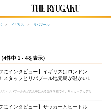
パ
イギリス
リバプール
件中 1 - 4を表示）
フにインタビュー】イギリスはロンドン
！スタッフとリバプール地元民が温かいL
LILA* Collegeは、イギリス・リバプールのど真ん中にある語学学校です。サッカーアカデミーとも提携しており、「英語＋サッカー」というリバプールならではのプランも実現できます。世界中からサッカー好き・音楽好きが集まり、日本人が少ない国際色豊かな環境の中で英語を学ぶことができます。
フにインタビュー】サッカーとビートル