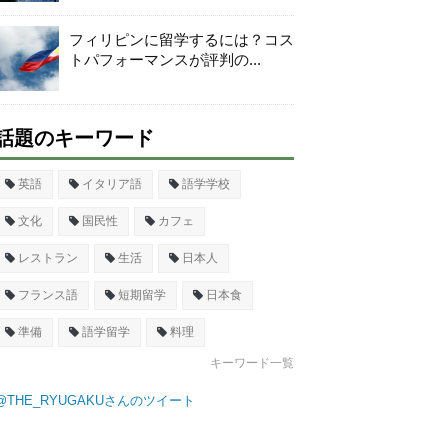
フィリピンに留学するには？コス
トパフォーマンスが評判の...
話題のキーワード
英語
イタリア語
語学学校
文化
国民性
カフェ
レストラン
生活
日本人
フランス語
短期留学
日本食
準備
語学留学
料理
キーワード一覧
@THE_RYUGAKUさんのツイート