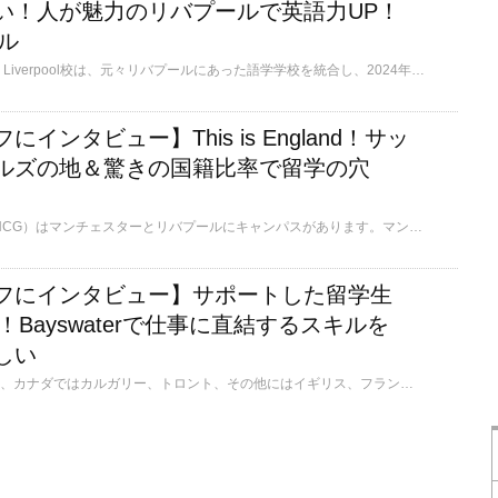
い！人が魅力のリバプールで英語力UP！
ール
Atlas Language School Liverpool校は、元々リバプールにあった語学学校を統合し、2024年に開校しました。どこに行くにも便利なリバプール中心地に位置し、放課後・週末のアクティビティも豊富で、盛りだくさんな留学生活を送れます。地元の人から話しかけられることも多く、教室はもちろん、学校外でも英語を使える機会が多いです。
インタビュー】This is England！サッ
ルズの地＆驚きの国籍比率で留学の穴
New College Group（NCG）はマンチェスターとリバプールにキャンパスがあります。マンチェスター・ユナイテッドやマンチェスター・シティ、リバプールFCといった世界的に有名なサッカーチームの本拠地としても知られています。マンチェスターもリバプールも、名門大学がある学術都市でありながら、リバプールは、「ザ・ビートルズ」誕生の地として世界中の音楽ファンを魅了する街でもあります。どちらのキャンパスでも、日本人はごくわずかです。国際色豊かな環境で英語を学びながら、イギリス文化を肌で感じることができます。
フにインタビュー】サポートした留学生
上！Bayswaterで仕事に直結するスキルを
しい
Bayswater Educationは、カナダではカルガリー、トロント、その他にはイギリス、フランス、キプロス、南アフリカにも校舎を持つ大規模語学学校グループです。約75年の歴史を持ち、世界各国からの留学生に質の高いコースや個別指導、オンラインプラットフォームでの学習進捗管理と教師からのアドバイス、プロフェッショナルコースやユニークなアクティビティを提供し、学習に集中できる環境を整えている学校です。 教育業界歴20年、バンクーバー在住の学校スタッフにインタビューしました。