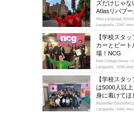
ズだけじゃな
Atlasリバプ
Langpedia
2347 view
【学校スタッフに
カーとビート
場！NCG
Langpedia
2858 view
【学校スタッ
は5000人以
身に着けてほ
Langpedia
4392 view