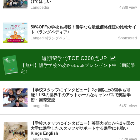
けてほしい
Langpedia
4388 view
50%OFFの学校も掲載！留学なら最低価格保証の比較サイ
ト〈ラングペディア〉
Langedia[ラングペディア]
Sponsored
短期留学でTOEIC300点UP
【無料】語学学校の攻略eBookプレンゼント中〈期間限
定〉
【学校スタッフにインタビュー】2ヶ国以上の留学も可
能！LSIの世界中のアットホームなキャンパスで英語学
習・国際交流
Langpedia
6451 view
【学校スタッフにインタビュー】英語力ゼロから2ヶ国の
大学に進学したスタッフがサポートする進学にも強い
Kings English
Langpedia
5428 view