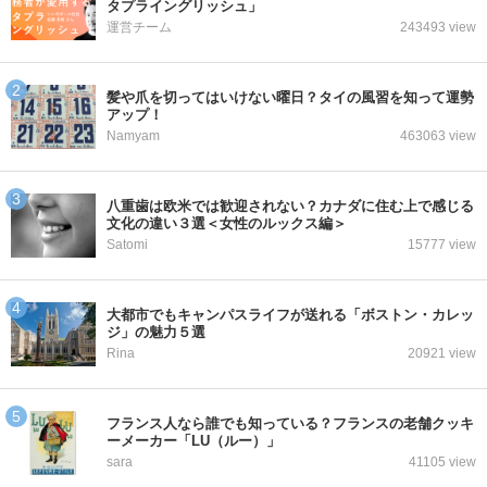
タプライングリッシュ」
運営チーム
243493 view
髪や爪を切ってはいけない曜日？タイの風習を知って運勢
アップ！
Namyam
463063 view
八重歯は欧米では歓迎されない？カナダに住む上で感じる
文化の違い３選＜女性のルックス編＞
Satomi
15777 view
大都市でもキャンパスライフが送れる「ボストン・カレッ
ジ」の魅力５選
Rina
20921 view
フランス人なら誰でも知っている？フランスの老舗クッキ
ーメーカー「LU（ルー）」
sara
41105 view