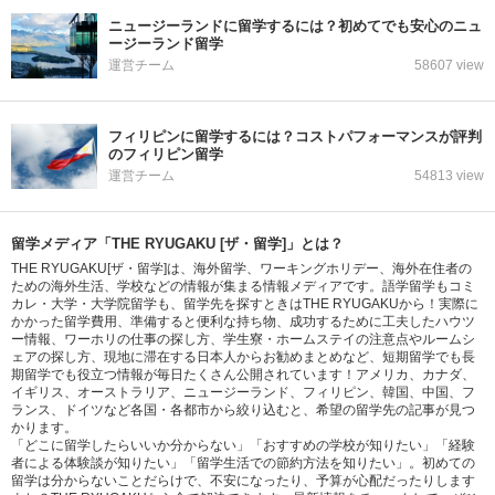
ニュージーランドに留学するには？初めてでも安心のニュ
ージーランド留学
運営チーム
58607 view
フィリピンに留学するには？コストパフォーマンスが評判
のフィリピン留学
運営チーム
54813 view
留学メディア「THE RYUGAKU [ザ・留学]」とは？
THE RYUGAKU[ザ・留学]は、海外留学、ワーキングホリデー、海外在住者の
ための海外生活、学校などの情報が集まる情報メディアです。語学留学もコミ
カレ・大学・大学院留学も、留学先を探すときはTHE RYUGAKUから！実際に
かかった留学費用、準備すると便利な持ち物、成功するために工夫したハウツ
ー情報、ワーホリの仕事の探し方、学生寮・ホームステイの注意点やルームシ
ェアの探し方、現地に滞在する日本人からお勧めまとめなど、短期留学でも長
期留学でも役立つ情報が毎日たくさん公開されています！アメリカ、カナダ、
イギリス、オーストラリア、ニュージーランド、フィリピン、韓国、中国、フ
ランス、ドイツなど各国・各都市から絞り込むと、希望の留学先の記事が見つ
かります。
「どこに留学したらいいか分からない」「おすすめの学校が知りたい」「経験
者による体験談が知りたい」「留学生活での節約方法を知りたい」。初めての
留学は分からないことだらけで、不安になったり、予算が心配だったりします