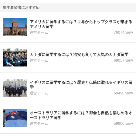
留学希望者におすすめ
アメリカに留学するには？世界からトップクラスが集まる
アメリカ留学
運営チーム
76074 view
カナダに留学するには？治安も良くて人気のカナダ留学
運営チーム
69057 view
イギリスに留学するには？歴史と伝統に溢れるイギリス留
学
運営チーム
69490 view
オーストラリアに留学するには？都会も自然も楽しめるオ
ーストラリア留学
運営チーム
59900 view