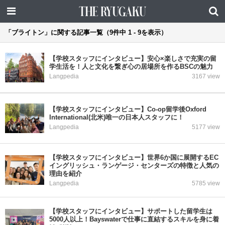
「ブライトン」に関する記事一覧（9件中 1 - 9を表示）
【学校スタッフにインタビュー】安心×楽しさで充実の留
学生活を！人と文化を繋ぎ心の居場所を作るBSCの魅力
Langpedia
3167 view
【学校スタッフにインタビュー】Co-op留学後Oxford
International(北米)唯一の日本人スタッフに！
Langpedia
5177 view
【学校スタッフにインタビュー】世界6か国に展開するEC
イングリッシュ・ランゲージ・センターズの特徴と人気の
理由を紹介
Langpedia
5785 view
【学校スタッフにインタビュー】サポートした留学生は
5000人以上！Bayswaterで仕事に直結するスキルを身に着