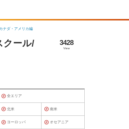
―カナダ・アメリカ編
スクール/
3428
View
全エリア
北米
南米
ヨーロッパ
オセアニア