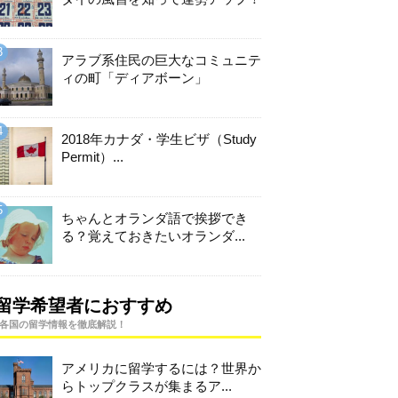
アラブ系住民の巨大なコミュニテ
ィの町「ディアボーン」
2018年カナダ・学生ビザ（Study
Permit）...
ちゃんとオランダ語で挨拶でき
る？覚えておきたいオランダ...
留学希望者におすすめ
各国の留学情報を徹底解説！
アメリカに留学するには？世界か
らトップクラスが集まるア...