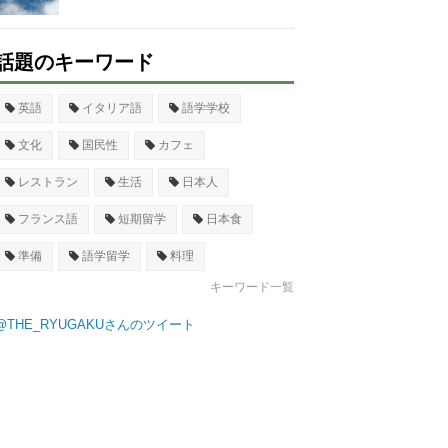
話題のキーワード
英語
イタリア語
語学学校
文化
国民性
カフェ
レストラン
生活
日本人
フランス語
短期留学
日本食
準備
語学留学
料理
キーワード一覧
@THE_RYUGAKUさんのツイート