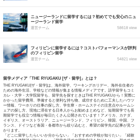
ニュージーランドに留学するには？初めてでも安心のニュ
ージーランド留学
運営チーム
58618 view
フィリピンに留学するには？コストパフォーマンスが評判
のフィリピン留学
運営チーム
54821 view
留学メディア「THE RYUGAKU [ザ・留学]」とは？
THE RYUGAKU[ザ・留学]は、海外留学、ワーキングホリデー、海外在住者の
ための海外生活、学校などの情報が集まる情報メディアです。語学留学もコミ
カレ・大学・大学院留学も、留学先を探すときはTHE RYUGAKUから！実際に
かかった留学費用、準備すると便利な持ち物、成功するために工夫したハウツ
ー情報、ワーホリの仕事の探し方、学生寮・ホームステイの注意点やルームシ
ェアの探し方、現地に滞在する日本人からお勧めまとめなど、短期留学でも長
期留学でも役立つ情報が毎日たくさん公開されています！アメリカ、カナダ、
イギリス、オーストラリア、ニュージーランド、フィリピン、韓国、中国、フ
ランス、ドイツなど各国・各都市から絞り込むと、希望の留学先の記事が見つ
かります。
「どこに留学したらいいか分からない」「おすすめの学校が知りたい」「経験