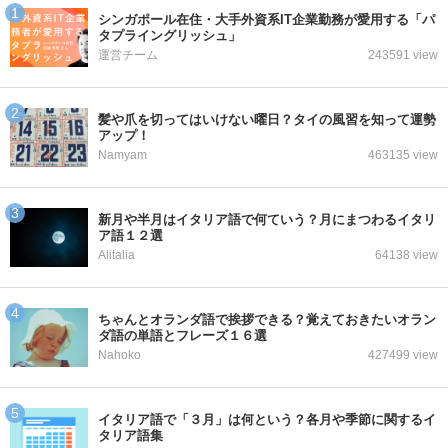
シンガポール在住・大手外資系IT企業勤務が愛用する「パ
タプライングリッシュ」
運営チーム
243591 view
髪や爪を切ってはいけない曜日？タイの風習を知って運勢
アップ！
Namyam
463135 view
新月や半月はイタリア語で何ていう？月にまつわるイタリ
ア語１２選
Alitalia
64138 view
ちゃんとオランダ語で挨拶できる？覚えておきたいオラン
ダ語の単語とフレーズ１６選
Nahoko
427499 view
イタリア語で「３月」は何という？各月や季節に関するイ
タリア語集