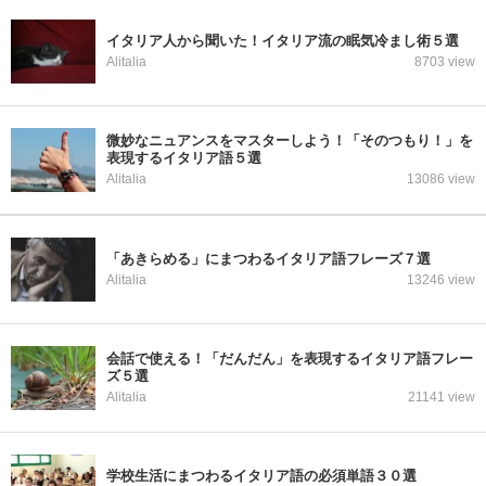
イタリア人から聞いた！イタリア流の眠気冷まし術５選
Alitalia
8703 view
微妙なニュアンスをマスターしよう！「そのつもり！」を
表現するイタリア語５選
Alitalia
13086 view
「あきらめる」にまつわるイタリア語フレーズ７選
Alitalia
13246 view
会話で使える！「だんだん」を表現するイタリア語フレー
ズ５選
Alitalia
21141 view
学校生活にまつわるイタリア語の必須単語３０選