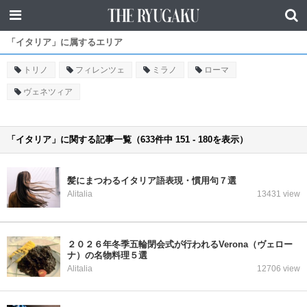
「イタリア」に属するエリア
トリノ
フィレンツェ
ミラノ
ローマ
ヴェネツィア
「イタリア」に関する記事一覧（633件中 151 - 180を表示）
髪にまつわるイタリア語表現・慣用句７選
Alitalia
13431 view
２０２６年冬季五輪閉会式が行われるVerona（ヴェロー
ナ）の名物料理５選
Alitalia
12706 view