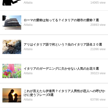
Alitalia
14065 view
ローマの愛称は知ってる？イタリアの都市の愛称７選
Alitalia
20893 view
アリはイタリア語で何という？虫のイタリア語名２０選
Alitalia
21096 view
イタリアのガーデニングに欠かせない人気のお花５選
Alitalia
39323 view
これが言えたら伊達男？イタリア人男性が恋人への呼びか
けに使うフレーズ8選
Alitalia
63786 view