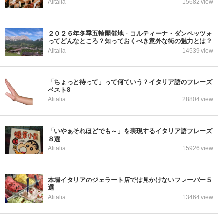
Alitalia
15682 view
２０２６年冬季五輪開催地・コルティーナ・ダンペッツォ
ってどんなところ？知っておくべき意外な街の魅力とは？
Alitalia
14539 view
「ちょっと待って」って何ていう？イタリア語のフレーズ
ベスト8
Alitalia
28804 view
「いやぁそれほどでも～」を表現するイタリア語フレーズ
８選
Alitalia
15926 view
本場イタリアのジェラート店では見かけないフレーバー５
選
Alitalia
13464 view