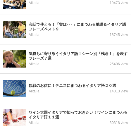
Alitalia
19473 view
会話で使える！「実は･･･」にまつわる単語＆イタリア語
フレーズベスト９
Alitalia
18745 view
気持ちに寄り添うイタリア語！シーン別「残念！」を表す
フレーズ７選
Alitalia
25406 view
観戦のお供に！テニスにまつわるイタリア語２０選
Alitalia
14013 view
ワイン大国イタリアで知っておきたい！ワインにまつわる
イタリア語１１選
Alitalia
30318 view