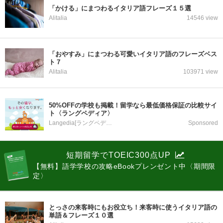
「かける」にまつわるイタリア語フレーズ１５選
Alitalia
14546 view
「おやすみ」にまつわる可愛いイタリア語のフレーズベス
ト７
Alitalia
103971 view
50%OFFの学校も掲載！留学なら最低価格保証の比較サイ
ト〈ラングペディア〉
Langedia[ラングペディア]
Sponsored
短期留学でTOEIC300点UP
【無料】語学学校の攻略eBookプレンゼント中〈期間限
定〉
とっさの来客時にもお役立ち！来客時に使うイタリア語の
単語＆フレーズ１０選