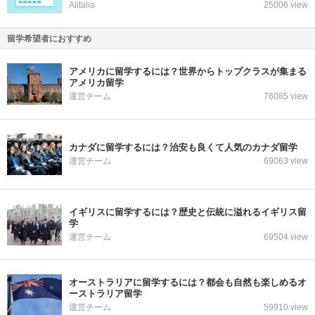
Alitalia
25006 view
留学希望者におすすめ
アメリカに留学するには？世界からトップクラスが集まる
アメリカ留学
運営チーム
76085 view
カナダに留学するには？治安も良くて人気のカナダ留学
運営チーム
69063 view
イギリスに留学するには？歴史と伝統に溢れるイギリス留
学
運営チーム
69504 view
オーストラリアに留学するには？都会も自然も楽しめるオ
ーストラリア留学
運営チーム
59910 view