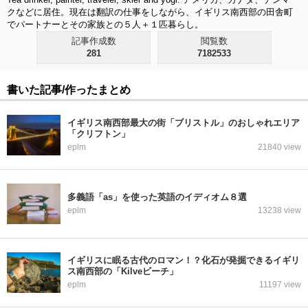
クなどに居住。現在は翻訳の仕事をしながら、イギリス南西部の田舎町
でパートナーとその家族との５人＋１匹暮らし。
記事作成数
閲覧数
281
7182533
書いた記事/作ったまとめ
イギリス南西部最大の街「ブリストル」のおしゃれエリア
「クリフトン」
eplm
21840 view
多義語「as」を使った英語のイディオム８選
eplm
13238 view
イギリスに眠る古代のロマン！？化石が発掘できるイギリ
ス南西部の「Kilveビーチ」
eplm
11197 view