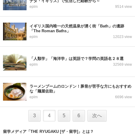
ナダ・イギリス）で生活した経験から～
eplm
9514 view
イギリス国内唯一の天然温泉が湧く街「Bath」の遺跡
「The Roman Baths」
eplm
12023 view
「人類学」「海洋学」は英語で？学問の英語名２８選
eplm
32569 view
ラーメンブームのロンドン！豚骨が苦手な方にもおすすめ
な「麺屋佐助」
eplm
6696 view
3
4
5
6
次へ
留学メディア「THE RYUGAKU [ザ・留学]」とは？