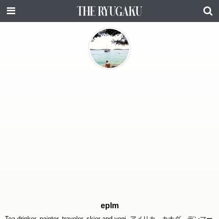
eplm
Tea drinker, painter, traveler, skier and yogi. アメリカ、カナダ、デンマー