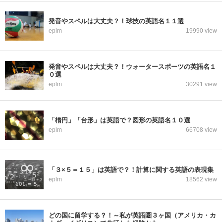
発音やスペルは大丈夫？！球技の英語名１１選
eplm
19990 view
発音やスペルは大丈夫？！ウォータースポーツの英語名１
０選
eplm
30291 view
「楕円」「台形」は英語で？図形の英語名１０選
eplm
66708 view
「３×５＝１５」は英語で？！計算に関する英語の表現集
eplm
18562 view
どの国に留学する？！～私が英語圏３ヶ国（アメリカ・カ