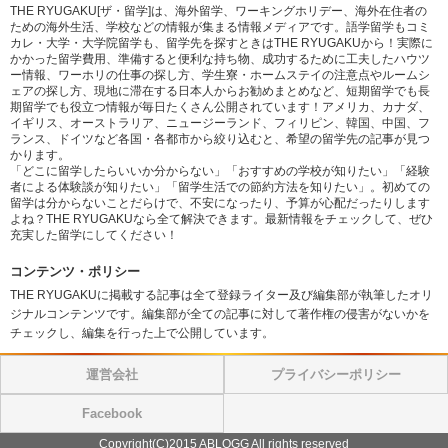
THE RYUGAKU[ザ・留学]は、海外留学、ワーキングホリデー、海外在住者の
ための海外生活、学校などの情報が集まる情報メディアです。語学留学もコミ
カレ・大学・大学院留学も、留学先を探すときはTHE RYUGAKUから！実際に
かかった留学費用、準備すると便利な持ち物、成功するために工夫したハウツ
ー情報、ワーホリの仕事の探し方、学生寮・ホームステイの注意点やルームシ
ェアの探し方、現地に滞在する日本人からお勧めまとめなど、短期留学でも長
期留学でも役立つ情報が毎日たくさん公開されています！アメリカ、カナダ、
イギリス、オーストラリア、ニュージーランド、フィリピン、韓国、中国、フ
ランス、ドイツなど各国・各都市から絞り込むと、希望の留学先の記事が見つ
かります。
「どこに留学したらいいか分からない」「おすすめの学校が知りたい」「経験
者による体験談が知りたい」「留学生活での節約方法を知りたい」。初めての
留学は分からないことだらけで、不安になったり、予算が心配だったりします
よね？THE RYUGAKUなら全て解決できます。最新情報をチェックして、ぜひ
充実した留学にしてください！
コンテンツ・ポリシー
THE RYUGAKUに掲載する記事は全て登録ライター及び編集部が執筆したオリ
ジナルコンテンツです。編集部が全ての記事に対して著作権の侵害がないかを
チェックし、編集を行った上で公開しています。
運営会社
プライバシーポリシー
Facebook
Copyright(C)2015 ABLOGG All rights reserved