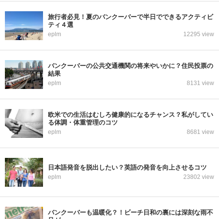
旅行者必見！夏のバンクーバーで半日でできるアクティビ
ティ４選
eplm
12295 view
バンクーバーの公共交通機関の将来やいかに？住民投票の
結果
eplm
8131 view
欧米での生活はむしろ健康的になるチャンス？私がしてい
る体調・体重管理のコツ
eplm
8681 view
日本語発音を脱出したい？英語の発音を向上させるコツ
eplm
23802 view
バンクーバーも温暖化？！ビーチ日和の裏には深刻な雨不