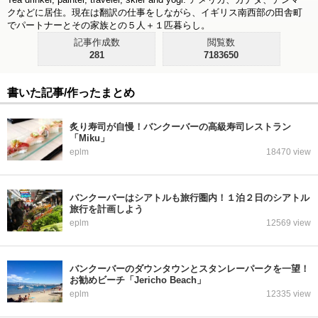
クなどに居住。現在は翻訳の仕事をしながら、イギリス南西部の田舎町
でパートナーとその家族との５人＋１匹暮らし。
記事作成数
閲覧数
281
7183650
書いた記事/作ったまとめ
炙り寿司が自慢！バンクーバーの高級寿司レストラン
「Miku」
eplm
18470 view
バンクーバーはシアトルも旅行圏内！１泊２日のシアトル
旅行を計画しよう
eplm
12569 view
バンクーバーのダウンタウンとスタンレーパークを一望！
お勧めビーチ「Jericho Beach」
eplm
12335 view