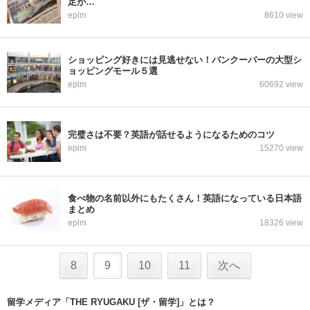
足が…
eplm
8610 view
ショッピング好きには見逃せない！バンクーバーの大型シ
ョッピングモール５選
eplm
60692 view
完璧さは不要？英語が話せるようになるためのコツ
eplm
15270 view
食べ物の名前以外にもたくさん！英語になっている日本語
まとめ
eplm
18326 view
8
9
10
11
次へ
留学メディア「THE RYUGAKU [ザ・留学]」とは？