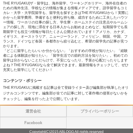
THE RYUGAKU[ザ・留学]は、海外留学、ワーキングホリデー、海外在住者の
ための海外生活、学校などの情報が集まる情報メディアです。語学留学もコミ
カレ・大学・大学院留学も、留学先を探すときはTHE RYUGAKUから！実際に
かかった留学費用、準備すると便利な持ち物、成功するために工夫したハウツ
ー情報、ワーホリの仕事の探し方、学生寮・ホームステイの注意点やルームシ
ェアの探し方、現地に滞在する日本人からお勧めまとめなど、短期留学でも長
期留学でも役立つ情報が毎日たくさん公開されています！アメリカ、カナダ、
イギリス、オーストラリア、ニュージーランド、フィリピン、韓国、中国、フ
ランス、ドイツなど各国・各都市から絞り込むと、希望の留学先の記事が見つ
かります。
「どこに留学したらいいか分からない」「おすすめの学校が知りたい」「経験
者による体験談が知りたい」「留学生活での節約方法を知りたい」。初めての
留学は分からないことだらけで、不安になったり、予算が心配だったりします
よね？THE RYUGAKUなら全て解決できます。最新情報をチェックして、ぜひ
充実した留学にしてください！
コンテンツ・ポリシー
THE RYUGAKUに掲載する記事は全て登録ライター及び編集部が執筆したオリ
ジナルコンテンツです。編集部が全ての記事に対して著作権の侵害がないかを
チェックし、編集を行った上で公開しています。
運営会社
プライバシーポリシー
Facebook
Copyright(C)2015 ABLOGG All rights reserved