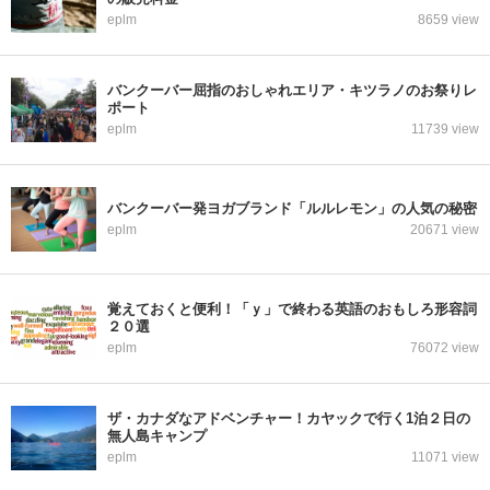
eplm
8659 view
バンクーバー屈指のおしゃれエリア・キツラノのお祭りレ
ポート
eplm
11739 view
バンクーバー発ヨガブランド「ルルレモン」の人気の秘密
eplm
20671 view
覚えておくと便利！「ｙ」で終わる英語のおもしろ形容詞
２０選
eplm
76072 view
ザ・カナダなアドベンチャー！カヤックで行く1泊２日の
無人島キャンプ
eplm
11071 view