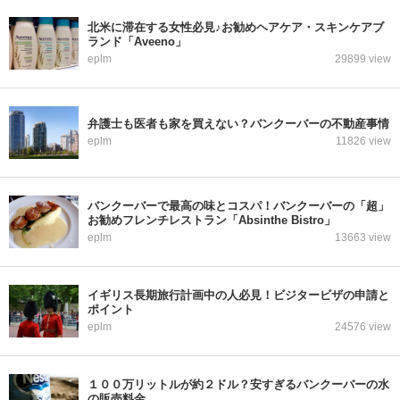
北米に滞在する女性必見♪お勧めヘアケア・スキンケアブ
ランド「Aveeno」
eplm
29899 view
弁護士も医者も家を買えない？バンクーバーの不動産事情
eplm
11826 view
バンクーバーで最高の味とコスパ！バンクーバーの「超」
お勧めフレンチレストラン「Absinthe Bistro」
eplm
13663 view
イギリス長期旅行計画中の人必見！ビジタービザの申請と
ポイント
eplm
24576 view
１００万リットルが約２ドル？安すぎるバンクーバーの水
の販売料金