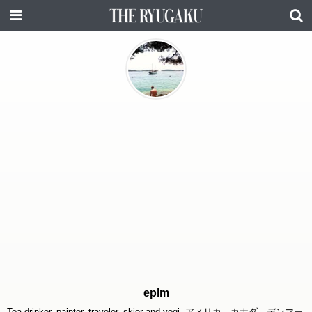
eplm
Tea drinker, painter, traveler, skier and yogi. アメリカ、カナダ、デンマー