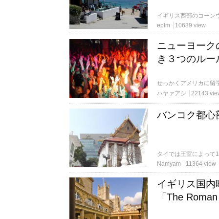
eplm
10639 view
ニューヨーク
き３つのルー
ハヤァアシ
22143 vie
バンコク都心
Namyam
11364 view
イギリス国内
「The Roman