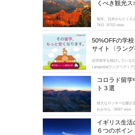
くべき観光ス
TKO
9702 view
50%OFFの
サイト〈ラング
語学留学を検討している
Langedia[ラングペディア]
コロラド留学
ト３選
わかやん
9697 view
イギリス生活
６つのポイン