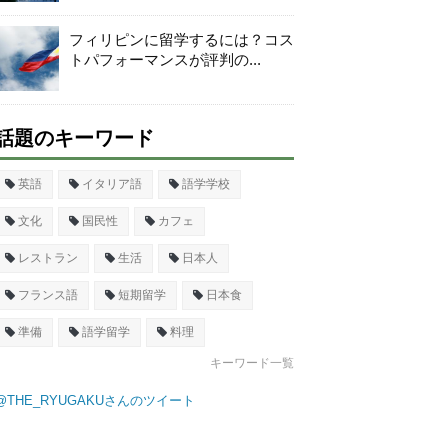
フィリピンに留学するには？コス
トパフォーマンスが評判の...
話題のキーワード
英語
イタリア語
語学学校
文化
国民性
カフェ
レストラン
生活
日本人
フランス語
短期留学
日本食
準備
語学留学
料理
キーワード一覧
@THE_RYUGAKUさんのツイート