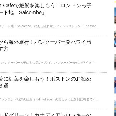
room Cafeで絶景を楽しもう！ロンドンっ子
ト地「Salcombe」
ロンドンっ子御用達のリゾート地「Salcombe」にある隠れ家カフェ＆レストラン「The Wardroom Cafe」。ここでは、Salcombeのパノラマの絶景が楽しめる、このお店についてご紹介します。
から海外旅行！バンクーバー発ハワイ旅
て方
ビーチリゾートとして、バンクーバーっ子にも人気のハワイ。バンクーバーからハワイまでは、直行便で約6時間20分。日本の成田空港からは7時間20分ですから、実はバンクーバーからの方がちょっと近いんです。ここでは、バンクーバー発のハワイ旅行の計画の立て方についてご紹介します。
流に紅葉を楽しもう！ボストンのお勧め
３選
ボストンのあるニューイングランド地方の紅葉（Fall Foliage）の美しさは世界的に有名です。10月に入りぐっと気温が下がる頃、この地方に自生するメープル種は見事な紅葉時期を迎えます。この時期、週末に掛けて紅葉を楽しむのがボストニアン流。遠出するのもよいですが、自然豊富なボストンでは、街中でも充分に紅葉シーズンを楽しむ事ができます。今回はおすすめのボストン市内およびグレーターボストン（ボストン近郊）紅葉スポットを3つ紹介します。
ルドグリーン！カナディアンロッキーの