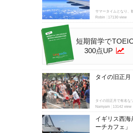
Robin
17130 view
短期留学でTOEI
300点UP
タイの旧正月
Namyam
13142 view
イギリス西海
ーチカフェ」