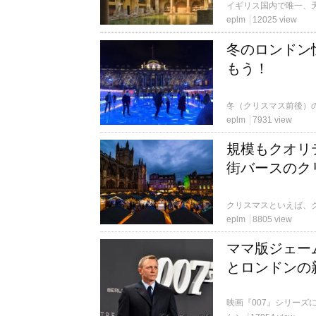
eplm
12025 view
冬のロンドン恒例
もう！
eplm
7931 view
規模もクオリ
街バースのク
eplm
8805 view
ママ版ジェー
とロンドンの