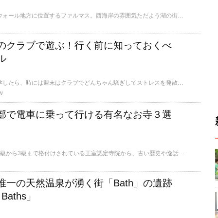
イギリス西部のコーンウォール地方に位置するファルマス。西海岸の雰囲気ただよう湖の街には、エメラルドグリーンの海を一望できる絶景のカフェがあります。ここでは、この「ギリービーチカフェ」についてご紹介します。
のクラブで遊ぶ！行く前に知っておくべ
ル
せっかくアメリカに留学したら、時には週末はクラブでどんちゃん騒ぎしてストレスを発散したいところです。しかし知っておかなければならないルールがあります。場合によってはクラブに入れないこともあります。そこで今回は、クラブに行く前に知っておきたいルールをお伝えします。
w
部で電車に乗って行ける有名なお寺３選
タイでは王室によって1級から3級まで格付けされている王室認定寺院から、古い歴史や逸話のある寺院、または有名な高僧がいる寺院など実にさまざまなお寺があります。ここではバンコク市内の都心部にあるお寺の中でもBTS（スカイトレイン）やMRTに乗って簡単に行くことのできる3つの寺院を紹介したいと思います。
唯一の天然温泉が湧く街「Bath」の遺跡
 Baths」