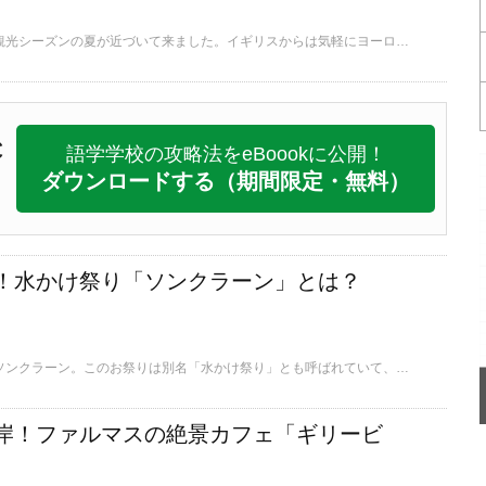
サマータイムとなり、観光シーズンの夏が近づいて来ました。イギリスからは気軽にヨーロッパの隣国に足を運ぶこともできます。イギリスから休暇の旅行に役立つ情報をまとめました。
C
語学学校の攻略法をeBoookに公開！
ダウンロードする
（期間限定・無料）
！水かけ祭り「ソンクラーン」とは？
タイの旧正月で有名なソンクラーン。このお祭りは別名「水かけ祭り」とも呼ばれていて、その名の通りひたすら水をかけてながら新年を祝うお祭りになるのです。このタイの旧正月であるソンクラーンについて紹介したいと思います。
岸！ファルマスの絶景カフェ「ギリービ