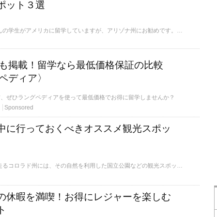
ポット３選
毎年、日本からたくさんの学生がアメリカに留学していますが、アリゾナ州にお勧めです。1年中気温は高く乾燥した気候なので、とても過ごしやすいです。蒸し暑い日本の天気とは間逆です。そんなアリゾナ州は国立公園や有名な観光スポットが数多くあります。日本人にもグランドキャニオンはとても有名ですが、今回はグランドキャニオン以外で、アリゾナ州に留学する際に行くべき絶景の観光スポット3つを紹介していきます。
学校も掲載！留学なら最低価格保証の比較
ペディア〉
方、ぜひラングペディアを使って最低価格でお得に留学しませんか？
Sponsored
中に行っておくべきオススメ観光スポッ
雄大なロッキー山脈が走るコロラド州には、その自然を利用した国立公園などの観光スポットがたくさんあります。しかし、コロラドは観光地として有名な都市ではないので、旅行のためにわざわざコロラドに行こうと思う人は少ないはずです。コロラド大学ボルダー校に留学していた私が実際に留学中に行った、コロラドのオススメ観光スポットを3つご紹介します。
の休暇を満喫！お得にレジャーを楽しむ
ト