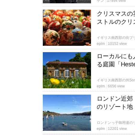
ケン
17954 view
クリスマスの
ストルのクリ
eplm
10152 view
ローカルにも
る庭園「Hester
eplm
6656 view
ロンドン近郊
のリゾート地「S
eplm
12201 view