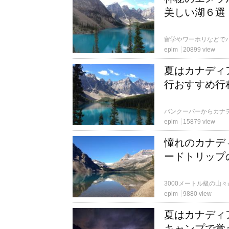
美しい湖６選
eplm
20899 view
夏はカナディ
行おすすめ行
eplm
15879 view
憧れのカナデ
ードトリップ
eplm
9880 view
夏はカナディ
キャンプで覚