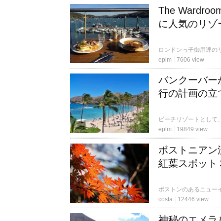
The Ward
に人気のリゾー
eplm
7606 view
バンクーバー
行の計画の立
eplm
19849 view
ボストニアン
紅葉スポット
costa
12446 view
神秘のエメラ