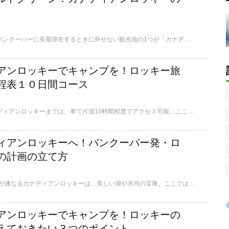
留学やワーホリなどでバンクーバーに長期滞在するときに外せない観光地の1つが「カナディアンロッキー」。ここでは、カナディアンロッキーで見ることのできる、美しい湖を6つまとめてご紹介します。
アンロッキーでキャンプを！ロッキー旅
程表１０日間コース
バンクーバーからカナディアンロッキーまでは、車で片道10時間程度でアクセス可能。ここでは、私と彼が8月に10日間かけてロッキーを旅行したときの工程表をご紹介します。
ィアンロッキーへ！バンクーバー発・ロ
の計画の立て方
3000メートル級の山々が連なるカナディアンロッキーは、美しい湖や氷河の宝庫。ここでは、多くの人にとって憧れの旅行先である、カナディアンロッキーへのバンクーバー発のロードトリップの計画の立て方についてご紹介します。
アンロッキーでキャンプを！ロッキーの
えておきたい３つのポイント