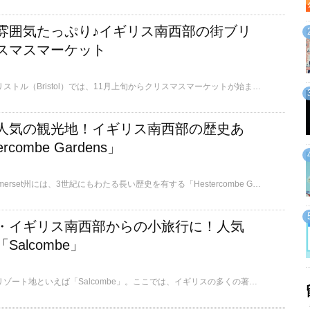
雰囲気たっぷり♪イギリス南西部の街ブリ
スマスマーケット
イギリス南西部の街ブリストル（Bristol）では、11月上旬からクリスマスマーケットが始まります。ここでは、ローカルにも大人気のこのクリスマスマーケットについてご紹介します。
人気の観光地！イギリス南西部の歴史あ
combe Gardens」
イギリス南西部の州Somerset州には、3世紀にもわたる長い歴史を有する「Hestercombe Gardens」という庭園があります。ここでは、一年を通して観光客を集めるこの庭園についてご紹介します。
・イギリス南西部からの小旅行に！人気
alcombe」
ロンドンっ子御用達のリゾート地といえば「Salcombe」。ここでは、イギリスの多くの著名人が別荘を所有するなど、おしゃれな雰囲気の漂うこの街への小旅行についてご紹介します。