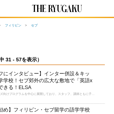
フィリピン
セブ
31 - 57を表示）
フにインタビュー】インター併設＆キッ
学学校！セブ郊外の広大な敷地で「英語x
きる！ELSA
ELSAは親子留学やキッズ向けプログラムを中心に展開しており、スタッフ、講師ともに子どもの対応に豊富な経験があります。学校はセブシティから45分ほど離れたコンポステラという郊外にありフィリピンで最大の広さを誇る学校です！動物と触れ合うなど「自然×学習×田舎」が特徴です。広大な敷地内でヤギを飼っていたり、プライベートビーチがあったりと自然と共存しているため、英語学習＋自然体験ができます。ESLコースだけでなく、幼稚園〜高校までのインターナショナルスクールが併設されているので、ローカルならではの体験も可能です！
勧め】フィリピン・セブ留学の語学学校