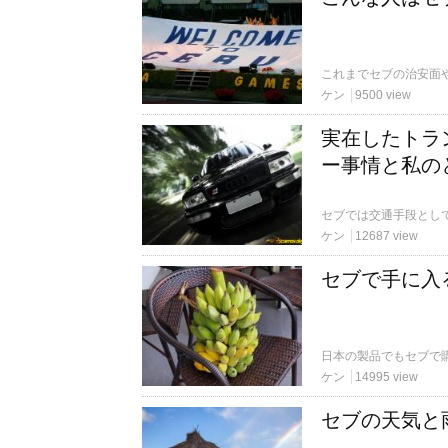
ケン
9500 view
実在したトラ
ー事情と私の
ケン
12687 view
セブで手に入
ケン
14995 view
セブの天気と