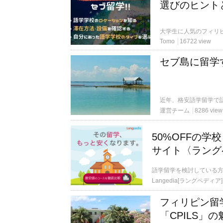
選びのヒント
Tomo
16722 view
セブ島に留学
運営チーム
8286 view
50%OFFの
サイト〈ラング
語学留学を検討している
Langedia[ラングペディア]
フィリピン留
「CPILS」