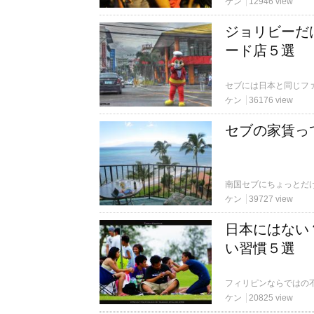
ケン
12946 view
ジョリビーだ
ード店５選
ケン
36176 view
セブの家賃っ
ケン
39727 view
日本にはない
い習慣５選
ケン
20825 view