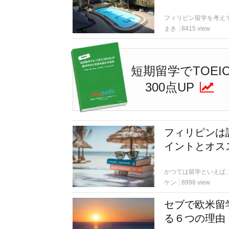
まき
8415 view
短期留学でTOEI
300点UP
フィリピンは
イントとオス
ケン
8998 view
セブで欧米留
る６つの理由