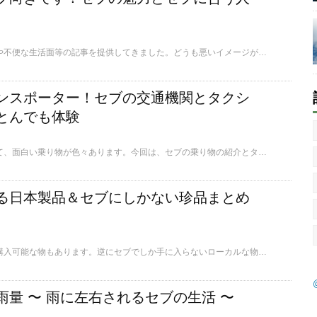
これまでセブの治安面や不便な生活面等の記事を提供してきました。どうも悪いイメージが先行してしまっている感があります。セブには良いところも、たくさんあるのです。セブに移住して生活をしている日本人も大勢います。今回はこんな人こそセブに来ていただきたいという思いを込めて、記事を書いてみました。
ンスポーター！セブの交通機関とタクシ
とんでも体験
セブでは交通手段として、面白い乗り物が色々あります。今回は、セブの乗り物の紹介とタクシーについてお話をしたいと思います。
る日本製品＆セブにしかない珍品まとめ
日本の製品でもセブで購入可能な物もあります。逆にセブでしか手に入らないローカルな物もあります。具体的な商品について、セブでの生活をお考えの方々にとっては気になる部分ではないでしょうか。今回は、日本からわざわざ送らなくてもセブで手に入るモノ、そしてセブでしか手に入らない食材やセブならではの珍品をご紹介をします。
雨量 〜 雨に左右されるセブの生活 〜