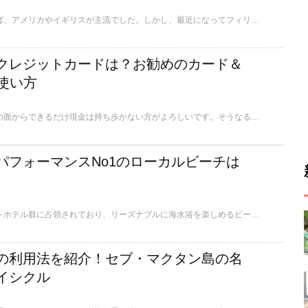
以前は語学留学といえば、アメリカやイギリスが主流でした。しかし、最近になってフィリピン留学、特にセブ留学が注目され始めました。そこで、なぜセブ留学なのか？セブ留学とアメリカ留学を比較しながらセブ留学の魅力に迫ってみたいと思います。
クレジットカードは？お勧めのカード＆
使い方
フィリピンでは、治安の面からできるだけ現金は持ち歩かない方がよろしいです。そうなると、クレジットカードでショッピングするか、その都度ATMで現金をおろすことになります。今回は、どんな種類のクレジットカードがセブでは使用できるのか？また、ATMでのお金をおろし方などをご紹介します。
パフォーマンスNo1のローカルビーチは
セブのビーチはリゾートホテル群に占領されており、リーズナブルに海水浴を楽しめるビーチはかなり希少で限定されます。しかも、その情報はネット上では詳しく公開されていません。今回は、いくつかのローカル経営のビーチの中から、ずば抜けてコストパフォーマンスがいいローカルビーチをご紹介します。
の利用法を紹介！セブ・マクタン島の名
イシクル