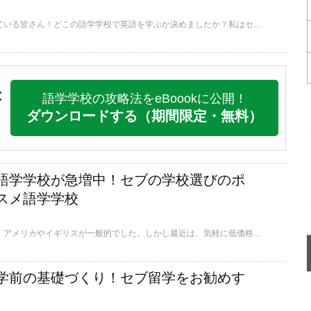
フィリピン留学を考えている皆さん！どこの語学学校で英語を学ぶか決めましたか？私はセブ島にある「CPILS」という語学学校をお勧めします。今回は、実際にCPILSに英語留学した私の実体験から、その魅力をご紹介します。
C
語学学校の攻略法をeBoookに公開！
ダウンロードする
（期間限定・無料）
語学学校が急増中！セブの学校選びのポ
スメ語学学校
かつては留学といえば、アメリカやイギリスが一般的でした。しかし最近は、気軽に低価格で行けるフィリピン留学の人気も出てきています。それに伴い、フィリピンでは語学学校の数も増えてきています。今回はセブに語学留学する際の学校選びのポイントとオススメ学校をご紹介します。
学前の基礎づくり！セブ留学をお勧めす