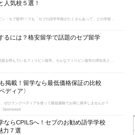
と人気校５選！
大学生に人気のフィリピン・セブ留学!！でも「セブの語学学校がたくさんあって、どの学校がいいのかイマイチわからない。」という声をよく聞きます。大学生の限られた時間での、フィリピン・セブ留学の成功の一つとしては語学学校選びが大切です。大学生にお勧めのセブ語学学校５選と自分に合った学校選びのヒントを紹介します。セブのお勧め語学学校と学校選びポイントを知りたい人は必見です！セブ留学の費用と語学学校を決めた後の次のステップである申し込み方法についても解説します。
するには？格安留学で話題のセブ留学
近年、格安語学留学で話題を呼んでいるフィリピン留学。そんなフィリピン留学の滞在先としてもっとも人気であるのがセブ島です。リゾート地として人気であるセブシティを中心に、語学学校が多く集まっています。そんなセブ島留学についてご紹介します。
学校も掲載！留学なら最低価格保証の比較
ペディア〉
方、ぜひラングペディアを使って最低価格でお得に留学しませんか？
Sponsored
学ならCPILSへ！セブのお勧め語学学校
の魅力７選