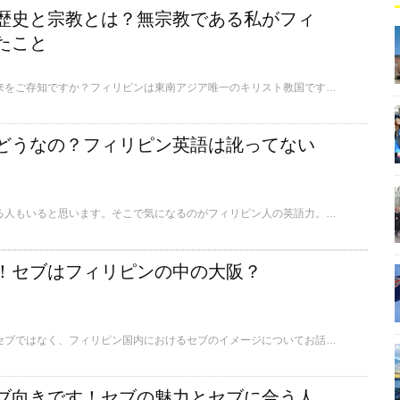
歴史と宗教とは？無宗教である私がフィ
たこと
フィリピンの国名の由来をご存知ですか？フィリピンは東南アジア唯一のキリスト教国ですが、実は全ては国名の由来から始まったといっても過言ではないのです。今回は、フィリピン国の歴史と、私がセブで感じたフィリピン人の生活に大きく関わっている宗教について話をしたいと思います。
どうなの？フィリピン英語は訛ってない
セブ留学を検討している人もいると思います。そこで気になるのがフィリピン人の英語力。「フィリピン英語は訛りがあるみたい」と心配の方もいらっしゃるかと思います。今回は、フィリピン人の日常と英語の関わりについて話を交えながら、セブで実際に生活をしている私が、その疑問にお答えします。
！セブはフィリピンの中の大阪？
今回は、海外から見たセブではなく、フィリピン国内におけるセブのイメージについてお話しします。特に首都・マニラからの視線で見たセブに関する話です。これは、セブでの短期滞在では決して気付くことはなかった事。果たしてフィリピン国内におけるセブの立ち位置はどうなのでしょうか？
ブ向きです！セブの魅力とセブに合う人