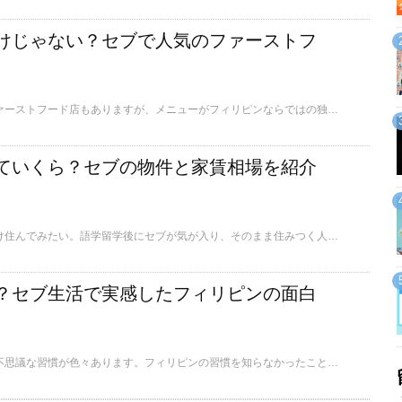
けじゃない？セブで人気のファーストフ
セブには日本と同じファーストフード店もありますが、メニューがフィリピンならではの独自構成であったりします。今回はセブならではのローカルに人気のファーストフード店を５つご紹介します。
ていくら？セブの物件と家賃相場を紹介
南国セブにちょっとだけ住んでみたい。語学留学後にセブが気が入り、そのまま住みつく人もいます。日本よりも物価が安いと言われているセブですが、気になる家賃はいかほどなのでしょうか？３つのタイプの物件を例にあげて、セブの家賃相場をお知らせしたいと思います。
？セブ生活で実感したフィリピンの面白
フィリピンならではの不思議な習慣が色々あります。フィリピンの習慣を知らなかったことで、戸惑うことも、仰天することもありました。今回は、フィリピンで生活をお考えの方に、フィリピンならではの習慣をご紹介しておきたいと思います。