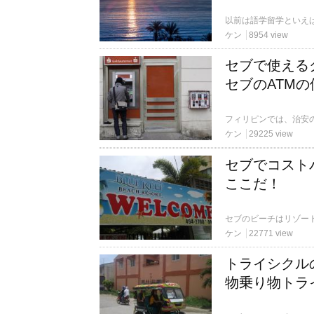
ケン
8954 view
セブで使える
セブのATMの
ケン
29225 view
セブでコスト
ここだ！
ケン
22771 view
トライシクル
物乗り物トラ