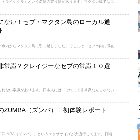
セブのマクタン島には「トライシクル」という名物の乗り物があります。マクタン島ではタクシーよりもたくさん走ってます。いくらぐらいで乗れるのか？どうやって乗るのか？利用したことがないと分からない事ばかりです。今回は、この日本にはないトライシクルの賢い利用法、乗り方、料金等についてご説明します。
にない！セブ・マクタン島のローカル通
ト
先日、フィリピンのセブ市内からマクタン島に引っ越しました。そこには、セブ市内に滞在していては決してお目にかかれない風景がありました。旅行者が決して踏み込むことのないローカルストリートの風景をご紹介したいと思います。
非常識？クレイジーなセブの常識１０選
セブには日本では考えられない常識があります。日本人には「それって非常識なんじゃないの？」と感じてしまうものもあります。しかし、それはあくまでも日本の常識にすぎないのです。セブならではの変わった、クレイジー？な常識をご紹介します。
のZUMBA（ズンバ）！初体験レポート
去年あたりからセブで「ZUMBA（ズンバ）」というエクササイズが大流行してます。日頃、運動不足である私は参加を敬遠していたのですが、カミサンの友人からの誘いで重い腰を上げて体験してみました。今回は、そのズンバ体験についてご紹介します。