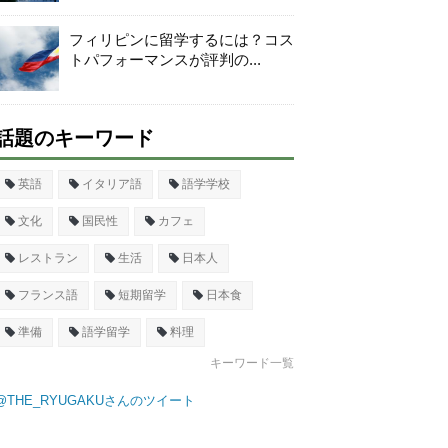
フィリピンに留学するには？コス
トパフォーマンスが評判の...
話題のキーワード
英語
イタリア語
語学学校
文化
国民性
カフェ
レストラン
生活
日本人
フランス語
短期留学
日本食
準備
語学留学
料理
キーワード一覧
@THE_RYUGAKUさんのツイート