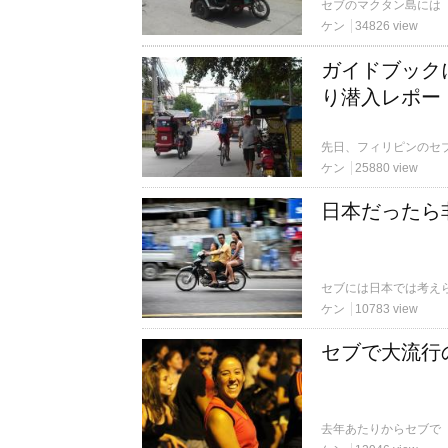
ケン
34826 view
ガイドブック
り潜入レポー
ケン
25880 view
日本だったら
ケン
10783 view
セブで大流行