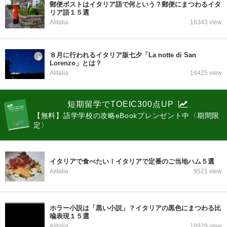
郵便ポストはイタリア語で何という？郵便にまつわるイタ
リア語１５選
Alitalia
16343 view
８月に行われるイタリア版七夕「La notte di San
Lorenzo」とは？
Alitalia
16425 view
短期留学でTOEIC300点UP
【無料】語学学校の攻略eBookプレンゼント中〈期間限
定〉
イタリアで食べたい！イタリアで定番のご当地ハム５選
Alitalia
9521 view
ホラー小説は「黒い小説」？イタリアの黒色にまつわる比
喩表現１５選
Alitalia
18929 view