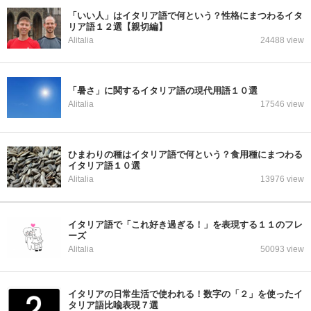
「いい人」はイタリア語で何という？性格にまつわるイタ
リア語１２選【親切編】
Alitalia
24488 view
「暑さ」に関するイタリア語の現代用語１０選
Alitalia
17546 view
ひまわりの種はイタリア語で何という？食用種にまつわる
イタリア語１０選
Alitalia
13976 view
イタリア語で「これ好き過ぎる！」を表現する１１のフレ
ーズ
Alitalia
50093 view
イタリアの日常生活で使われる！数字の「２」を使ったイ
タリア語比喩表現７選