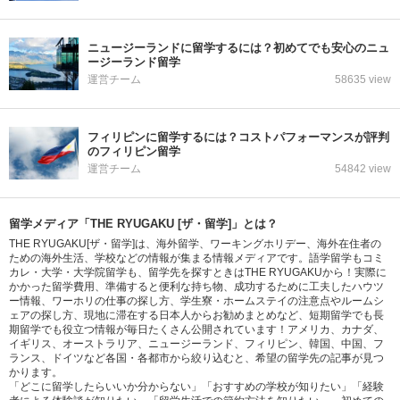
ニュージーランドに留学するには？初めてでも安心のニュ
ージーランド留学
運営チーム
58635 view
フィリピンに留学するには？コストパフォーマンスが評判
のフィリピン留学
運営チーム
54842 view
留学メディア「THE RYUGAKU [ザ・留学]」とは？
THE RYUGAKU[ザ・留学]は、海外留学、ワーキングホリデー、海外在住者の
ための海外生活、学校などの情報が集まる情報メディアです。語学留学もコミ
カレ・大学・大学院留学も、留学先を探すときはTHE RYUGAKUから！実際に
かかった留学費用、準備すると便利な持ち物、成功するために工夫したハウツ
ー情報、ワーホリの仕事の探し方、学生寮・ホームステイの注意点やルームシ
ェアの探し方、現地に滞在する日本人からお勧めまとめなど、短期留学でも長
期留学でも役立つ情報が毎日たくさん公開されています！アメリカ、カナダ、
イギリス、オーストラリア、ニュージーランド、フィリピン、韓国、中国、フ
ランス、ドイツなど各国・各都市から絞り込むと、希望の留学先の記事が見つ
かります。
「どこに留学したらいいか分からない」「おすすめの学校が知りたい」「経験