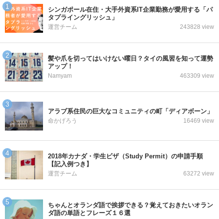
シンガポール在住・大手外資系IT企業勤務が愛用する「パ
タプライングリッシュ」
運営チーム
243828 view
髪や爪を切ってはいけない曜日？タイの風習を知って運勢
アップ！
Namyam
463309 view
アラブ系住民の巨大なコミュニティの町「ディアボーン」
命かげろう
16469 view
2018年カナダ・学生ビザ（Study Permit）の申請手順
【記入例つき】
運営チーム
63272 view
ちゃんとオランダ語で挨拶できる？覚えておきたいオラン
ダ語の単語とフレーズ１６選