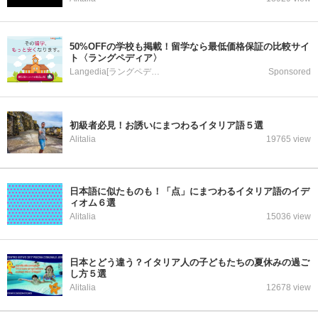
50%OFFの学校も掲載！留学なら最低価格保証の比較サイ
ト〈ラングペディア〉
Langedia[ラングペディア]
Sponsored
初級者必見！お誘いにまつわるイタリア語５選
Alitalia
19765 view
日本語に似たものも！「点」にまつわるイタリア語のイデ
ィオム６選
Alitalia
15036 view
日本とどう違う？イタリア人の子どもたちの夏休みの過ご
し方５選
Alitalia
12678 view