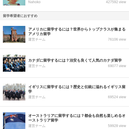
Nahoko
427592 view
留学希望者におすすめ
アメリカに留学するには？世界からトップクラスが集まる
アメリカ留学
運営チーム
76106 view
カナダに留学するには？治安も良くて人気のカナダ留学
運営チーム
69077 view
イギリスに留学するには？歴史と伝統に溢れるイギリス留
学
運営チーム
69524 view
オーストラリアに留学するには？都会も自然も楽しめるオ
ーストラリア留学
運営チーム
59928 view