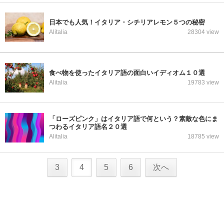
日本でも人気！イタリア・シチリアレモン５つの秘密
Alitalia
28304 view
食べ物を使ったイタリア語の面白いイディオム１０選
Alitalia
19783 view
「ローズピンク」はイタリア語で何という？素敵な色にま
つわるイタリア語名２０選
Alitalia
18785 view
3
4
5
6
次へ