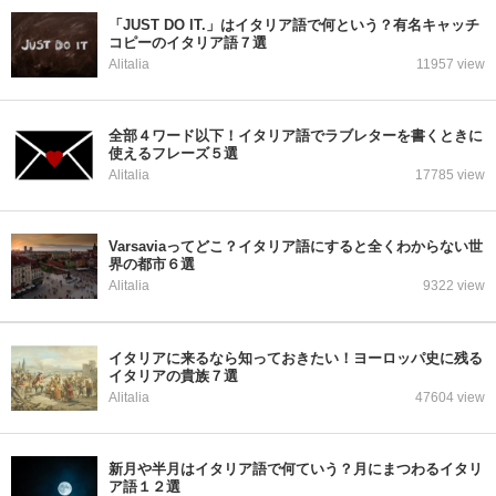
「JUST DO IT.」はイタリア語で何という？有名キャッチ
コピーのイタリア語７選
Alitalia
11957 view
全部４ワード以下！イタリア語でラブレターを書くときに
使えるフレーズ５選
Alitalia
17785 view
Varsaviaってどこ？イタリア語にすると全くわからない世
界の都市６選
Alitalia
9322 view
イタリアに来るなら知っておきたい！ヨーロッパ史に残る
イタリアの貴族７選
Alitalia
47604 view
新月や半月はイタリア語で何ていう？月にまつわるイタリ
ア語１２選