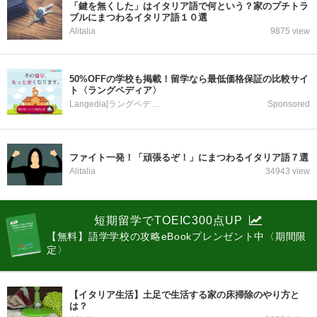
「鍵を無くした」はイタリア語で何という？家のプチトラ
ブルにまつわるイタリア語１０選
Alitalia
9875 view
50%OFFの学校も掲載！留学なら最低価格保証の比較サイ
ト〈ラングペディア〉
Langedia[ラングペディア]
Sponsored
ファイト一発！「頑張るぞ！」にまつわるイタリア語７選
Alitalia
34943 view
短期留学でTOEIC300点UP
【無料】語学学校の攻略eBookプレンゼント中〈期間限
定〉
【イタリア生活】土足で生活する家の床掃除のやり方と
は？