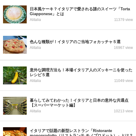
日本風ケーキ？イタリアで愛される謎のスイーツ「Torta
Giapponese」とは
Alitalia
11379 view
色んな種類が！イタリアのご当地フォカッチャ５選
Alitalia
16967 view
意外な調理方法も！本場イタリア人のズッキーニを使った
レシピ５選
Alitalia
11049 view
暮らしてみてわかった！イタリアと日本の意外な共通点
【スーパーマーケット編】
Alitalia
10213 view
イタリアで話題の新型レストラン「Ristorante
monoprodotto（リストランテ モノプロドット）」とは？