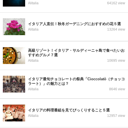
Alitalia
64162 view
イタリア人直伝！秋冬ガーデニングにおすすめの花５選
Alitalia
13264 view
高級リゾート！イタリア・サルディーニャ島で食べたいお
すすめグルメ７選
Alitalia
10695 view
イタリア最旬チョコレートの祭典「Cioccolatò（チョッコ
ラート）」の魅力とは？
Alitalia
8646 view
イタリアの料理番組を見てびっくりすること５選
Alitalia
12957 view