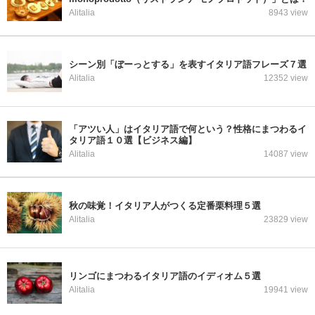
Alitalia
8943 view
シーン別「ぼーっとする」を表すイタリア語フレーズ７選
Alitalia
12352 view
「アツい人」はイタリア語で何という？性格にまつわるイ
タリア語１０選【ビジネス編】
Alitalia
14087 view
秋の味覚！イタリア人がつくる定番栗料理５選
Alitalia
23829 view
リンゴにまつわるイタリア語のイディオム５選
Alitalia
19941 view