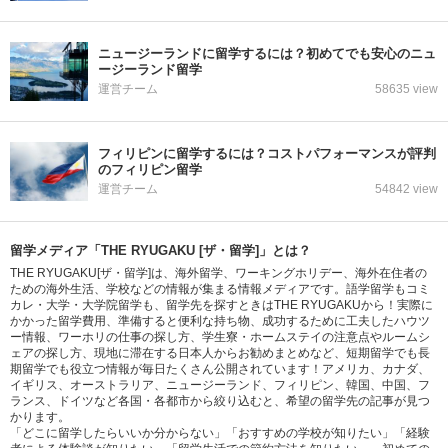
ニュージーランドに留学するには？初めてでも安心のニュ
ージーランド留学
運営チーム
58635 view
フィリピンに留学するには？コストパフォーマンスが評判
のフィリピン留学
運営チーム
54842 view
留学メディア「THE RYUGAKU [ザ・留学]」とは？
THE RYUGAKU[ザ・留学]は、海外留学、ワーキングホリデー、海外在住者の
ための海外生活、学校などの情報が集まる情報メディアです。語学留学もコミ
カレ・大学・大学院留学も、留学先を探すときはTHE RYUGAKUから！実際に
かかった留学費用、準備すると便利な持ち物、成功するために工夫したハウツ
ー情報、ワーホリの仕事の探し方、学生寮・ホームステイの注意点やルームシ
ェアの探し方、現地に滞在する日本人からお勧めまとめなど、短期留学でも長
期留学でも役立つ情報が毎日たくさん公開されています！アメリカ、カナダ、
イギリス、オーストラリア、ニュージーランド、フィリピン、韓国、中国、フ
ランス、ドイツなど各国・各都市から絞り込むと、希望の留学先の記事が見つ
かります。
「どこに留学したらいいか分からない」「おすすめの学校が知りたい」「経験