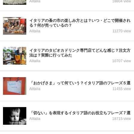
Alitalia
18804 view
イタリアの蚤の市の楽しみ方とは？いつ・どこで開催され
る？何が売っているの？
Alitalia
11270 view
イタリアのタピオカドリンク専門店てどんな感じ？注文方
法は？実際に行ってみた
Alitalia
10707 view
「おかげさま」って何ていう？イタリア語のフレーズ５選
Alitalia
11455 view
「切ない」を表現するイタリア語のお役立ちフレーズ７選
Alitalia
18715 view