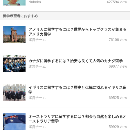
Nahoko
427594 view
留学希望者におすすめ
アメリカに留学するには？世界からトップクラスが集まる
アメリカ留学
運営チーム
76106 view
カナダに留学するには？治安も良くて人気のカナダ留学
運営チーム
69077 view
イギリスに留学するには？歴史と伝統に溢れるイギリス留
学
運営チーム
69525 view
オーストラリアに留学するには？都会も自然も楽しめるオ
ーストラリア留学
運営チーム
59929 view