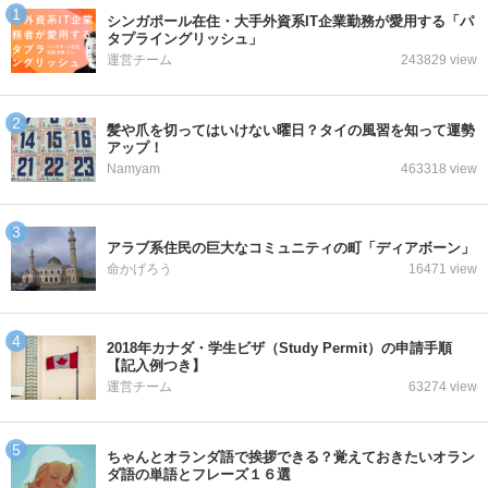
シンガポール在住・大手外資系IT企業勤務が愛用する「パ
タプライングリッシュ」
運営チーム
243829 view
髪や爪を切ってはいけない曜日？タイの風習を知って運勢
アップ！
Namyam
463318 view
アラブ系住民の巨大なコミュニティの町「ディアボーン」
命かげろう
16471 view
2018年カナダ・学生ビザ（Study Permit）の申請手順
【記入例つき】
運営チーム
63274 view
ちゃんとオランダ語で挨拶できる？覚えておきたいオラン
ダ語の単語とフレーズ１６選