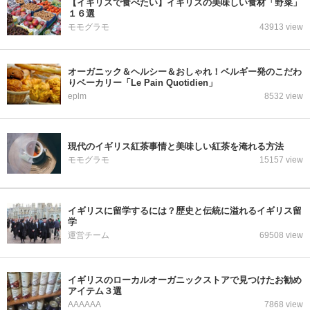
【イギリスで食べたい】イギリスの美味しい食材「野菜」
１６選
モモグラモ
43913 view
オーガニック＆ヘルシー＆おしゃれ！ベルギー発のこだわ
りベーカリー「Le Pain Quotidien」
eplm
8532 view
現代のイギリス紅茶事情と美味しい紅茶を淹れる方法
モモグラモ
15157 view
イギリスに留学するには？歴史と伝統に溢れるイギリス留
学
運営チーム
69508 view
イギリスのローカルオーガニックストアで見つけたお勧め
アイテム３選
AAAAAA
7868 view