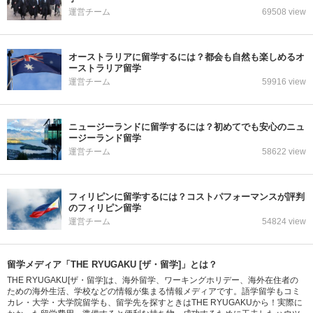
運営チーム
69508 view
オーストラリアに留学するには？都会も自然も楽しめるオ
ーストラリア留学
運営チーム
59916 view
ニュージーランドに留学するには？初めてでも安心のニュ
ージーランド留学
運営チーム
58622 view
フィリピンに留学するには？コストパフォーマンスが評判
のフィリピン留学
運営チーム
54824 view
留学メディア「THE RYUGAKU [ザ・留学]」とは？
THE RYUGAKU[ザ・留学]は、海外留学、ワーキングホリデー、海外在住者の
ための海外生活、学校などの情報が集まる情報メディアです。語学留学もコミ
カレ・大学・大学院留学も、留学先を探すときはTHE RYUGAKUから！実際に