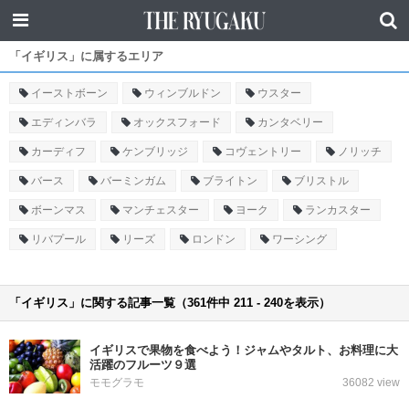
「イギリス」に属するエリア
イーストボーン
ウィンブルドン
ウスター
エディンバラ
オックスフォード
カンタベリー
カーディフ
ケンブリッジ
コヴェントリー
ノリッチ
バース
バーミンガム
ブライトン
ブリストル
ボーンマス
マンチェスター
ヨーク
ランカスター
リバプール
リーズ
ロンドン
ワーシング
「イギリス」に関する記事一覧（361件中 211 - 240を表示）
イギリスで果物を食べよう！ジャムやタルト、お料理に大
活躍のフルーツ９選
モモグラモ
36082 view