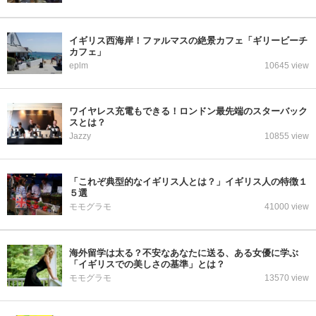
イギリス西海岸！ファルマスの絶景カフェ「ギリービーチ
カフェ」
eplm
10645 view
ワイヤレス充電もできる！ロンドン最先端のスターバック
スとは？
Jazzy
10855 view
「これぞ典型的なイギリス人とは？」イギリス人の特徴１
５選
モモグラモ
41000 view
海外留学は太る？不安なあなたに送る、ある女優に学ぶ
「イギリスでの美しさの基準」とは？
モモグラモ
13570 view