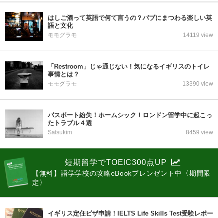
はしご酒って英語で何て言うの？パブにまつわる楽しい英
語と文化
モモグラモ
14119 view
「Restroom」じゃ通じない！気になるイギリスのトイレ
事情とは？
モモグラモ
13390 view
パスポート紛失！ホームシック！ロンドン留学中に起こっ
たトラブル４選
Satsukim
8459 view
短期留学でTOEIC300点UP
【無料】語学学校の攻略eBookプレンゼント中〈期間限
定〉
イギリス定住ビザ申請！IELTS Life Skills Test受験レポー