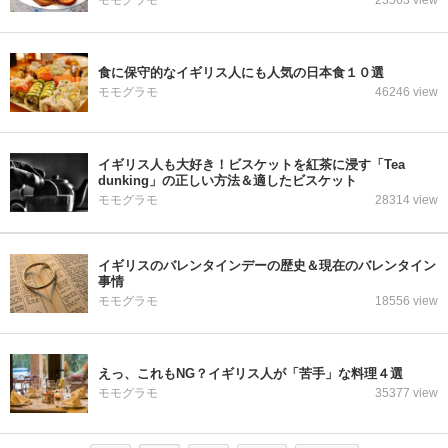
モモグラモ
23563 view
食に保守的なイギリス人にも人気の日本食１０選
モモグラモ
46246 view
イギリス人も大好き！ビスケットを紅茶に浸す「Tea
dunking」の正しい方法＆適したビスケット
モモグラモ
28314 view
イギリスのバレンタインデーの歴史＆現在のバレンタイン
事情
モモグラモ
18556 view
えっ、これもNG？イギリス人が「苦手」な料理４選
モモグラモ
35377 view