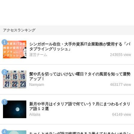
アクセスランキング
シンガポール在住・大手外資系IT企業勤務が愛用する「パ
タプライングリッシュ」
運営チーム
243655 view
髪や爪を切ってはいけない曜日？タイの風習を知って運勢
アップ！
Namyam
463177 view
新月や半月はイタリア語で何ていう？月にまつわるイタリ
ア語１２選
Alitalia
64149 view
ちゃんとオランダ語で挨拶できる？覚えておきたいオラン