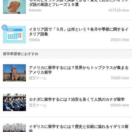
ダ語の単語とフレーズ１６選
Nahoko
427519 view
イタリア語で「３月」は何という？各月や季節に関するイ
タリア語集
Alitalia
25014 view
留学希望者におすすめ
アメリカに留学するには？世界からトップクラスが集まる
アメリカ留学
運営チーム
76089 view
カナダに留学するには？治安も良くて人気のカナダ留学
運営チーム
69068 view
イギリスに留学するには？歴史と伝統に溢れるイギリス留
学