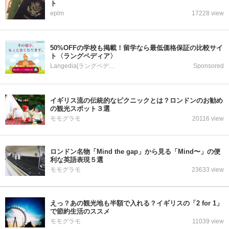
ト
eplm
17228 view
50%OFFの学校も掲載！留学なら最低価格保証の比較サイ
ト〈ラングペディア〉
Langedia[ラングペディア]
Sponsored
イギリス流の伝統的なピクニックとは？ロンドンのお勧め
の観光スポット３選
モモグラモ
20116 view
ロンドン名物「Mind the gap」から見る「Mind〜」の便
利な英語表現５選
モモグラモ
23633 view
えっ？あの観光地も半額で入れる？イギリスの「2 for 1」
で節約生活のススメ
モモグラモ
11039 view