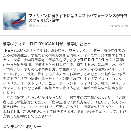
フィリピンに留学するには？コストパフォーマンスが評判
のフィリピン留学
運営チーム
54826 view
留学メディア「THE RYUGAKU [ザ・留学]」とは？
THE RYUGAKU[ザ・留学]は、海外留学、ワーキングホリデー、海外在住者の
ための海外生活、学校などの情報が集まる情報メディアです。語学留学もコミ
カレ・大学・大学院留学も、留学先を探すときはTHE RYUGAKUから！実際に
かかった留学費用、準備すると便利な持ち物、成功するために工夫したハウツ
ー情報、ワーホリの仕事の探し方、学生寮・ホームステイの注意点やルームシ
ェアの探し方、現地に滞在する日本人からお勧めまとめなど、短期留学でも長
期留学でも役立つ情報が毎日たくさん公開されています！アメリカ、カナダ、
イギリス、オーストラリア、ニュージーランド、フィリピン、韓国、中国、フ
ランス、ドイツなど各国・各都市から絞り込むと、希望の留学先の記事が見つ
かります。
「どこに留学したらいいか分からない」「おすすめの学校が知りたい」「経験
者による体験談が知りたい」「留学生活での節約方法を知りたい」。初めての
留学は分からないことだらけで、不安になったり、予算が心配だったりします
よね？THE RYUGAKUなら全て解決できます。最新情報をチェックして、ぜひ
充実した留学にしてください！
コンテンツ・ポリシー