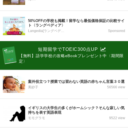
50%OFFの学校も掲載！留学なら最低価格保証の比較サイ
ト〈ラングペディア〉
Langedia[ラングペディア]
Sponsored
短期留学でTOEIC300点UP
【無料】語学学校の攻略eBookプレンゼント中〈期間限
定〉
案外役立つ？授業では習わない英語の赤ちゃん言葉３０選
美紗子
56566 view
イギリスの大学生の多くがホームシック？そんな寂しい気
持ちを表す英語表現
モモグラモ
9522 view