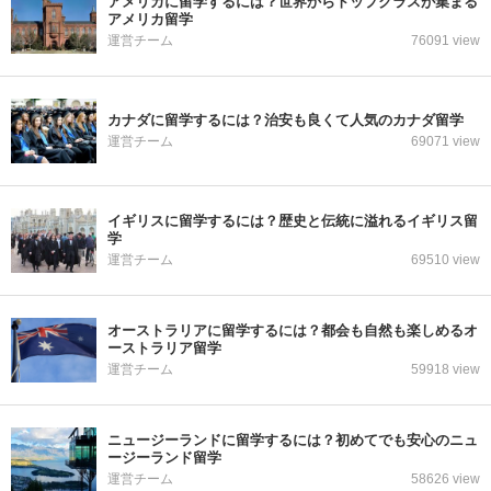
アメリカに留学するには？世界からトップクラスが集まる
アメリカ留学
運営チーム
76091 view
カナダに留学するには？治安も良くて人気のカナダ留学
運営チーム
69071 view
イギリスに留学するには？歴史と伝統に溢れるイギリス留
学
運営チーム
69510 view
オーストラリアに留学するには？都会も自然も楽しめるオ
ーストラリア留学
運営チーム
59918 view
ニュージーランドに留学するには？初めてでも安心のニュ
ージーランド留学
運営チーム
58626 view