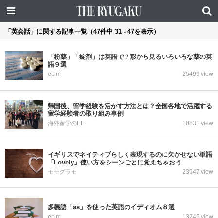
「英会話」に関する記事一覧（47件中 31 - 47を表示）
「粉薬」「錠剤」は英語で？形から見るいろいろな薬の英
語９選
eplm
25499 view
帰国後、留学経験を活かす方法とは？全国各地で活躍する
留学経験者の取り組み事例
海外留学のEF
10831 view
イギリスでネイティブらしく表現するのに欠かせない単語
「Lovely」使い方をシーンごとに覚えちゃおう
モモグラモ
23947 view
多義語「as」を使った英語のイディオム８選
eplm
13245 view