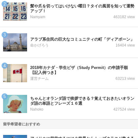
髪や爪を切ってはいけない曜日？タイの風習を知って運勢
アップ！
Namyam
463182 view
アラブ系住民の巨大なコミュニティの町「ディアボーン」
命かげろう
16404 view
2018年カナダ・学生ビザ（Study Permit）の申請手順
【記入例つき】
運営チーム
63213 view
ちゃんとオランダ語で挨拶できる？覚えておきたいオラン
ダ語の単語とフレーズ１６選
Nahoko
427524 view
留学希望者におすすめ