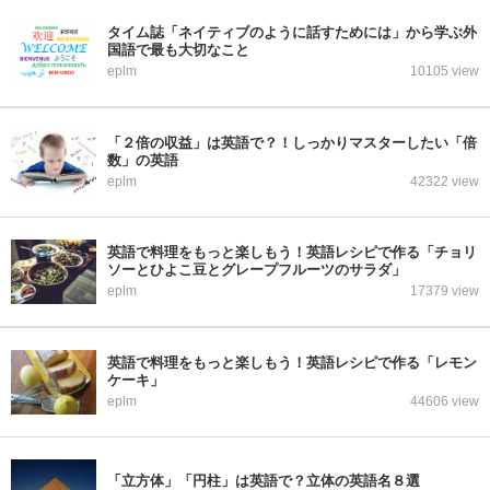
タイム誌「ネイティブのように話すためには」から学ぶ外
国語で最も大切なこと
eplm
10105 view
「２倍の収益」は英語で？！しっかりマスターしたい「倍
数」の英語
eplm
42322 view
英語で料理をもっと楽しもう！英語レシピで作る「チョリ
ソーとひよこ豆とグレープフルーツのサラダ」
eplm
17379 view
英語で料理をもっと楽しもう！英語レシピで作る「レモン
ケーキ」
eplm
44606 view
「立方体」「円柱」は英語で？立体の英語名８選