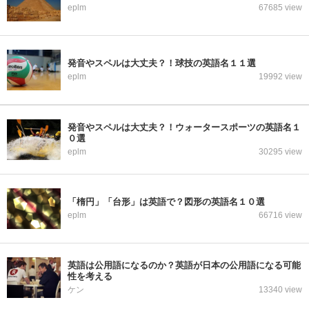
eplm
67685 view
発音やスペルは大丈夫？！球技の英語名１１選
eplm
19992 view
発音やスペルは大丈夫？！ウォータースポーツの英語名１
０選
eplm
30295 view
「楕円」「台形」は英語で？図形の英語名１０選
eplm
66716 view
英語は公用語になるのか？英語が日本の公用語になる可能
性を考える
ケン
13340 view