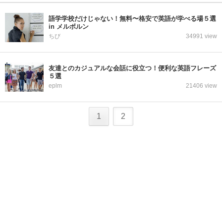
語学学校だけじゃない！無料〜格安で英語が学べる場５選
in メルボルン
ちび
34991 view
友達とのカジュアルな会話に役立つ！便利な英語フレーズ
５選
eplm
21406 view
1
2