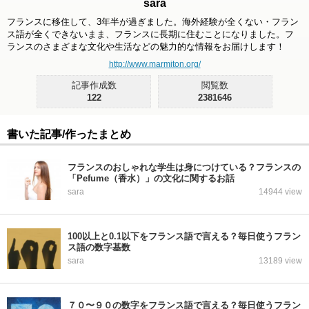
sara
フランスに移住して、3年半が過ぎました。海外経験が全くない・フラン
ス語が全くできないまま、フランスに長期に住むことになりました。フ
ランスのさまざまな文化や生活などの魅力的な情報をお届けします！
http://www.marmiton.org/
記事作成数
閲覧数
122
2381646
書いた記事/作ったまとめ
フランスのおしゃれな学生は身につけている？フランスの
「Pefume（香水）」の文化に関するお話
sara
14944 view
100以上と0.1以下をフランス語で言える？毎日使うフラン
ス語の数字基数
sara
13189 view
７０〜９０の数字をフランス語で言える？毎日使うフラン