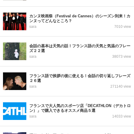
カンヌ映画祭（Festival de Cannes）のシーズン到来！カ
ンヌってどんなところ？
sara
7010 view
会話の基本は天気の話！フランス語の天気と気温のフレー
ズ２２選
sara
38073 view
フランス語で挨拶の後に使える！会話の切り返しフレーズ
２６選
sara
271140 view
フランスで大人気のスポーツ店「DECATHLON（デカトロ
ン）」で購入できるオススメ商品５選
sara
14033 view