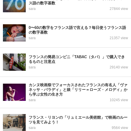
ス語の数字基数
sara
27844 view
0〜60の数字をフランス語で言える？毎日使うフランス語
の数字基数
sara
21357 view
フランスの簡易コンビニ「TABAC（タバ）」で購入でき
るものと注意点
sara
29140 view
カンヌ映画祭でフォーカスされたフランスの有名人「ヴァ
ネッサ・パラディ」と娘「リリー＝ローズ・メロディ」か
ら学ぶ女性の生き方
sara
10245 view
フランス・リヨンの「リュミエール美術館」で映画のルー
ツを見てみよう！
sara
9564 view