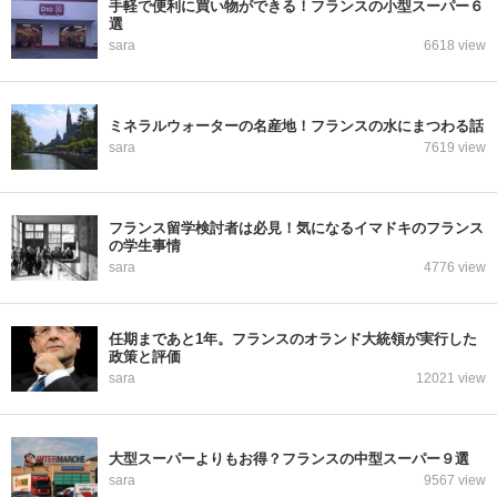
手軽で便利に買い物ができる！フランスの小型スーパー６
選
sara
6618 view
ミネラルウォーターの名産地！フランスの水にまつわる話
sara
7619 view
フランス留学検討者は必見！気になるイマドキのフランス
の学生事情
sara
4776 view
任期まであと1年。フランスのオランド大統領が実行した
政策と評価
sara
12021 view
大型スーパーよりもお得？フランスの中型スーパー９選
sara
9567 view