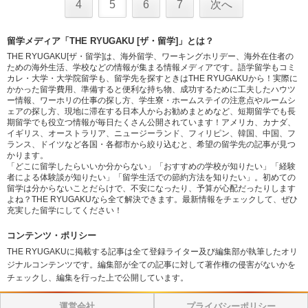
4
5
6
7
次へ
留学メディア「THE RYUGAKU [ザ・留学]」とは？
THE RYUGAKU[ザ・留学]は、海外留学、ワーキングホリデー、海外在住者の
ための海外生活、学校などの情報が集まる情報メディアです。語学留学もコミ
カレ・大学・大学院留学も、留学先を探すときはTHE RYUGAKUから！実際に
かかった留学費用、準備すると便利な持ち物、成功するために工夫したハウツ
ー情報、ワーホリの仕事の探し方、学生寮・ホームステイの注意点やルームシ
ェアの探し方、現地に滞在する日本人からお勧めまとめなど、短期留学でも長
期留学でも役立つ情報が毎日たくさん公開されています！アメリカ、カナダ、
イギリス、オーストラリア、ニュージーランド、フィリピン、韓国、中国、フ
ランス、ドイツなど各国・各都市から絞り込むと、希望の留学先の記事が見つ
かります。
「どこに留学したらいいか分からない」「おすすめの学校が知りたい」「経験
者による体験談が知りたい」「留学生活での節約方法を知りたい」。初めての
留学は分からないことだらけで、不安になったり、予算が心配だったりします
よね？THE RYUGAKUなら全て解決できます。最新情報をチェックして、ぜひ
充実した留学にしてください！
コンテンツ・ポリシー
THE RYUGAKUに掲載する記事は全て登録ライター及び編集部が執筆したオリ
ジナルコンテンツです。編集部が全ての記事に対して著作権の侵害がないかを
チェックし、編集を行った上で公開しています。
運営会社
プライバシーポリシー