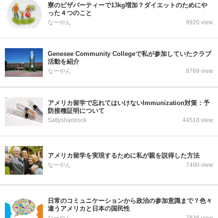
寮のピザパーティーで13kg増加？ダイエットのためにや
った４つのこと
なーやん
9920 view
Genesee Community Collegeで私が参加していたクラブ
活動を紹介
なーやん
8789 view
アメリカ留学で忘れてはいけないImmunization対策：予
防接種証明について
Sattyshamrock
44518 view
アメリカ留学を実現するために私が親を説得した方法
なーやん
7490 view
日常のコミュニケーションから政治の参加意識まで？色々
違うアメリカと日本の国民性