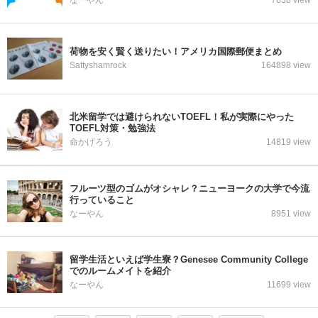
なーやん
7838 view
荷物を安く賢く送りたい！アメリカ国際郵便まとめ
Sattyshamrock
164898 view
北米留学では避けられないTOEFL！私が実際にやった
TOEFL対策・勉強法
命かげろう
14819 view
フルーツ型のゴムがオシャレ？ニューヨークの大学で今流
行っていること
なーやん
8951 view
留学生活といえば学生寮？Genesee Community College
でのルームメイトを紹介
なーやん
11699 view