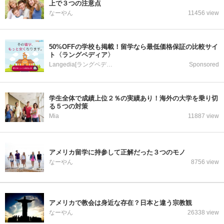
上で３つの注意点
なーやん
11456 view
50%OFFの学校も掲載！留学なら最低価格保証の比較サイ
ト〈ラングペディア〉
Langedia[ラングペディア]
Sponsored
学生全体で成績上位２％の実績あり！海外の大学を乗り切
る５つの対策
Mia
11887 view
アメリカ留学に持参して正解だった３つのモノ
なーやん
8756 view
アメリカで教会は身近な存在？日本と違う宗教観
なーやん
26338 view