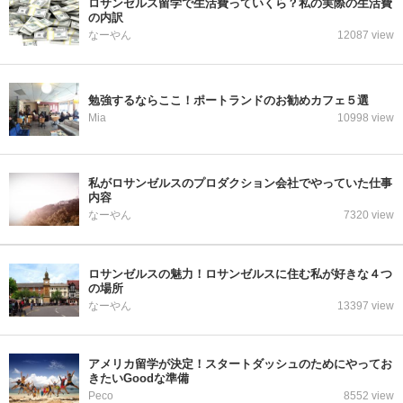
ロサンゼルス留学で生活費っていくら？私の実際の生活費
の内訳
なーやん
12087 view
勉強するならここ！ポートランドのお勧めカフェ５選
Mia
10998 view
私がロサンゼルスのプロダクション会社でやっていた仕事
内容
なーやん
7320 view
ロサンゼルスの魅力！ロサンゼルスに住む私が好きな４つ
の場所
なーやん
13397 view
アメリカ留学が決定！スタートダッシュのためにやってお
きたいGoodな準備
Peco
8552 view