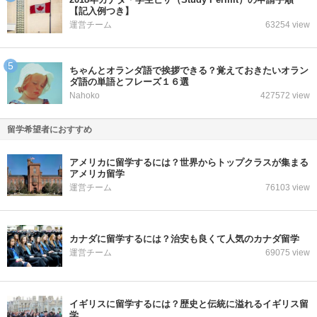
【記入例つき】
運営チーム
63254 view
ちゃんとオランダ語で挨拶できる？覚えておきたいオラン
ダ語の単語とフレーズ１６選
Nahoko
427572 view
留学希望者におすすめ
アメリカに留学するには？世界からトップクラスが集まる
アメリカ留学
運営チーム
76103 view
カナダに留学するには？治安も良くて人気のカナダ留学
運営チーム
69075 view
イギリスに留学するには？歴史と伝統に溢れるイギリス留
学