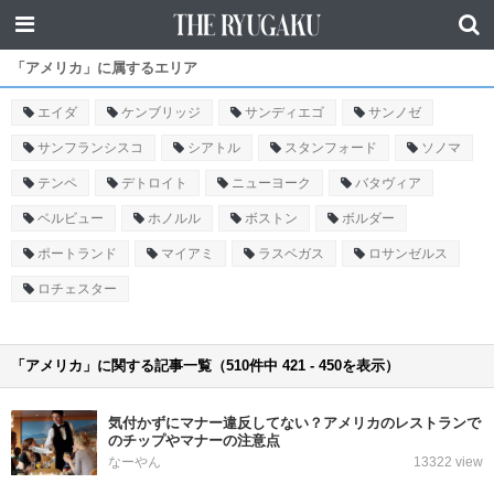
「アメリカ」に属するエリア
エイダ
ケンブリッジ
サンディエゴ
サンノゼ
サンフランシスコ
シアトル
スタンフォード
ソノマ
テンペ
デトロイト
ニューヨーク
バタヴィア
ベルビュー
ホノルル
ボストン
ボルダー
ポートランド
マイアミ
ラスベガス
ロサンゼルス
ロチェスター
「アメリカ」に関する記事一覧（510件中 421 - 450を表示）
気付かずにマナー違反してない？アメリカのレストランで
のチップやマナーの注意点
なーやん
13322 view