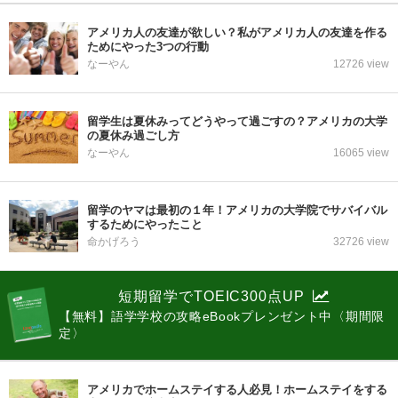
アメリカ人の友達が欲しい？私がアメリカ人の友達を作る
ためにやった3つの行動
なーやん
12726 view
留学生は夏休みってどうやって過ごすの？アメリカの大学
の夏休み過ごし方
なーやん
16065 view
留学のヤマは最初の１年！アメリカの大学院でサバイバル
するためにやったこと
命かげろう
32726 view
短期留学でTOEIC300点UP
【無料】語学学校の攻略eBookプレンゼント中〈期間限
定〉
アメリカでホームステイする人必見！ホームステイをする