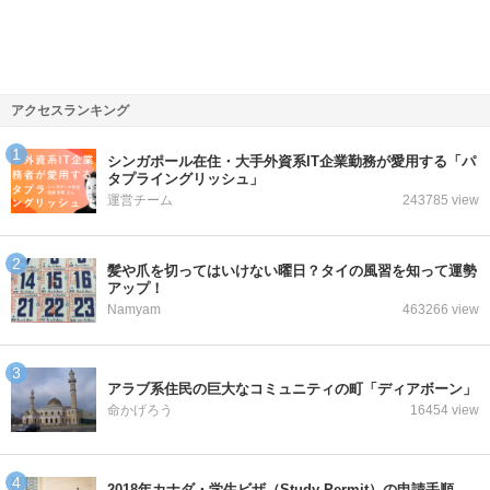
アクセスランキング
シンガポール在住・大手外資系IT企業勤務が愛用する「パ
タプライングリッシュ」
運営チーム
243785 view
髪や爪を切ってはいけない曜日？タイの風習を知って運勢
アップ！
Namyam
463266 view
アラブ系住民の巨大なコミュニティの町「ディアボーン」
命かげろう
16454 view
2018年カナダ・学生ビザ（Study Permit）の申請手順