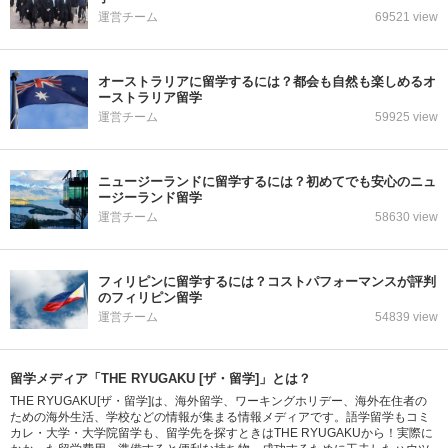
運営チーム
69521 view
オーストラリアに留学するには？都会も自然も楽しめるオ
ーストラリア留学
運営チーム
59925 view
ニュージーランドに留学するには？初めてでも安心のニュ
ージーランド留学
運営チーム
58630 view
フィリピンに留学するには？コストパフォーマンスが評判
のフィリピン留学
運営チーム
54839 view
留学メディア「THE RYUGAKU [ザ・留学]」とは？
THE RYUGAKU[ザ・留学]は、海外留学、ワーキングホリデー、海外在住者の
ための海外生活、学校などの情報が集まる情報メディアです。語学留学もコミ
カレ・大学・大学院留学も、留学先を探すときはTHE RYUGAKUから！実際に