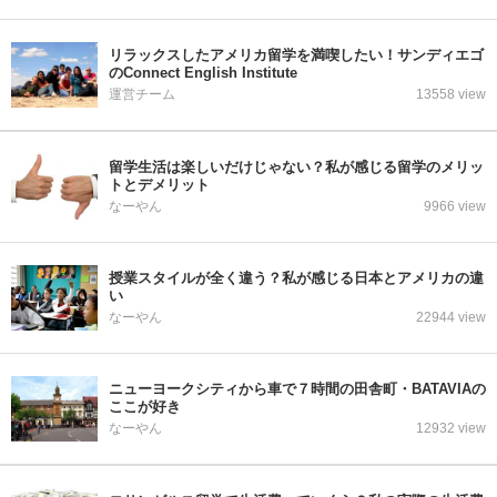
リラックスしたアメリカ留学を満喫したい！サンディエゴ
のConnect English Institute
運営チーム
13558 view
留学生活は楽しいだけじゃない？私が感じる留学のメリッ
トとデメリット
なーやん
9966 view
授業スタイルが全く違う？私が感じる日本とアメリカの違
い
なーやん
22944 view
ニューヨークシティから車で７時間の田舎町・BATAVIAの
ここが好き
なーやん
12932 view