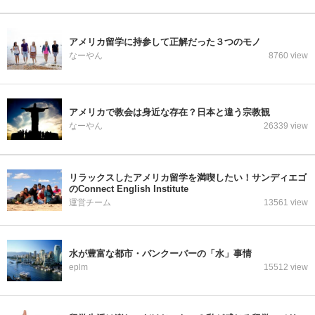
アメリカ留学に持参して正解だった３つのモノ
なーやん
8760 view
アメリカで教会は身近な存在？日本と違う宗教観
なーやん
26339 view
リラックスしたアメリカ留学を満喫したい！サンディエゴ
のConnect English Institute
運営チーム
13561 view
水が豊富な都市・バンクーバーの「水」事情
eplm
15512 view