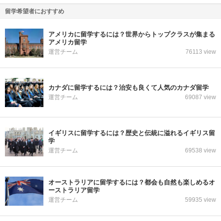
留学希望者におすすめ
アメリカに留学するには？世界からトップクラスが集まる
アメリカ留学
運営チーム
76113 view
カナダに留学するには？治安も良くて人気のカナダ留学
運営チーム
69087 view
イギリスに留学するには？歴史と伝統に溢れるイギリス留
学
運営チーム
69538 view
オーストラリアに留学するには？都会も自然も楽しめるオ
ーストラリア留学
運営チーム
59935 view