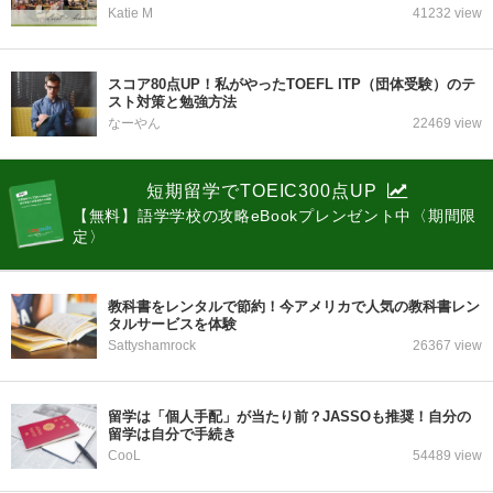
Katie M
41232 view
スコア80点UP！私がやったTOEFL ITP（団体受験）のテ
スト対策と勉強方法
なーやん
22469 view
短期留学でTOEIC300点UP
【無料】語学学校の攻略eBookプレンゼント中〈期間限
定〉
教科書をレンタルで節約！今アメリカで人気の教科書レン
タルサービスを体験
Sattyshamrock
26367 view
留学は「個人手配」が当たり前？JASSOも推奨！自分の
留学は自分で手続き
CooL
54489 view