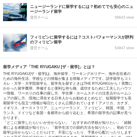
ニュージーランドに留学するには？初めてでも安心のニュ
ージーランド留学
運営チーム
58643 view
フィリピンに留学するには？コストパフォーマンスが評判
のフィリピン留学
運営チーム
54847 view
留学メディア「THE RYUGAKU [ザ・留学]」とは？
THE RYUGAKU[ザ・留学]は、海外留学、ワーキングホリデー、海外在住者の
ための海外生活、学校などの情報が集まる情報メディアです。語学留学もコミ
カレ・大学・大学院留学も、留学先を探すときはTHE RYUGAKUから！実際に
かかった留学費用、準備すると便利な持ち物、成功するために工夫したハウツ
ー情報、ワーホリの仕事の探し方、学生寮・ホームステイの注意点やルームシ
ェアの探し方、現地に滞在する日本人からお勧めまとめなど、短期留学でも長
期留学でも役立つ情報が毎日たくさん公開されています！アメリカ、カナダ、
イギリス、オーストラリア、ニュージーランド、フィリピン、韓国、中国、フ
ランス、ドイツなど各国・各都市から絞り込むと、希望の留学先の記事が見つ
かります。
「どこに留学したらいいか分からない」「おすすめの学校が知りたい」「経験
者による体験談が知りたい」「留学生活での節約方法を知りたい」。初めての
留学は分からないことだらけで、不安になったり、予算が心配だったりします