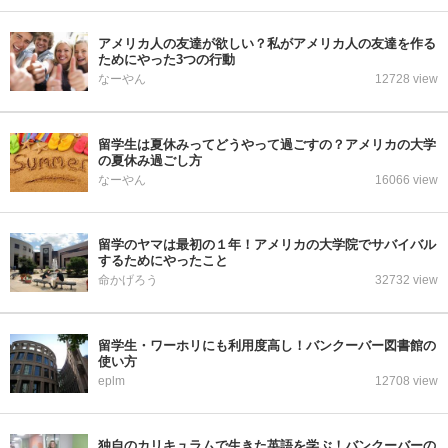
アメリカ人の友達が欲しい？私がアメリカ人の友達を作る
ためにやった3つの行動
なーやん
12728 view
留学生は夏休みってどうやって過ごすの？アメリカの大学
の夏休み過ごし方
なーやん
16066 view
留学のヤマは最初の１年！アメリカの大学院でサバイバル
するためにやったこと
命かげろう
32732 view
留学生・ワーホリにも利用度高し！バンクーバー図書館の
使い方
eplm
12708 view
独自のカリキュラムで生きた英語を学ぶ！バンクーバーの