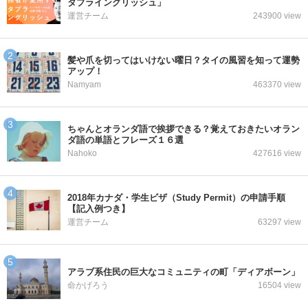
タプライングリッシュ」
運営チーム
243900 view
髪や爪を切ってはいけない曜日？タイの風習を知って運勢
アップ！
Namyam
463370 view
ちゃんとオランダ語で挨拶できる？覚えておきたいオラン
ダ語の単語とフレーズ１６選
Nahoko
427616 view
2018年カナダ・学生ビザ（Study Permit）の申請手順
【記入例つき】
運営チーム
63297 view
アラブ系住民の巨大なコミュニティの町「ディアボーン」
命かげろう
16504 view