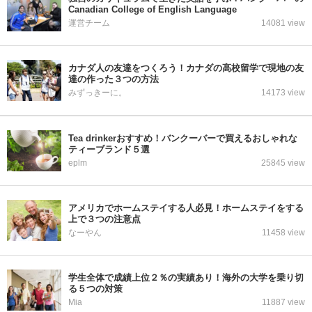
Canadian College of English Language
運営チーム
14081 view
カナダ人の友達をつくろう！カナダの高校留学で現地の友
達の作った３つの方法
みずっきーに。
14173 view
Tea drinkerおすすめ！バンクーバーで買えるおしゃれな
ティーブランド５選
eplm
25845 view
アメリカでホームステイする人必見！ホームステイをする
上で３つの注意点
なーやん
11458 view
学生全体で成績上位２％の実績あり！海外の大学を乗り切
る５つの対策
Mia
11887 view