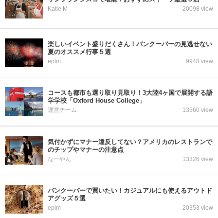
Katie M
20098 view
楽しいイベント盛りだくさん！バンクーバーの見逃せない
夏のオススメ行事５選
eplm
9948 view
コースも都市も選り取り見取り！3大陸4ヶ国で展開する語
学学校「Oxford House College」
運営チーム
13560 view
気付かずにマナー違反してない？アメリカのレストランで
のチップやマナーの注意点
なーやん
13326 view
バンクーバーで買いたい！カジュアルにも使えるアウトド
アグッズ５選
eplm
20353 view