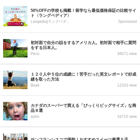
50%OFFの学校も掲載！留学なら最低価格保証の比較サイ
ト〈ラングペディア〉
Langedia[ラングペディア]
Sponsored
初対面で自分の話をするアメリカ人。初対面で相手に質問
をする日本人。
Peco
38571 view
１２０人中５位の成績に！苦手だった英文レポートで好成
績を取った方法
Beak
12333 view
カナダのスーパーで買える「びっくりビッグサイズ」な商
品８選
eplm
16715 view
サンフランシスコで堪能！おすすめスイーツ厳選５店