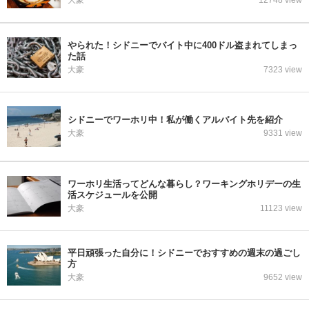
大豪
12748 view
やられた！シドニーでバイト中に400ドル盗まれてしまっ
た話
大豪
7323 view
シドニーでワーホリ中！私が働くアルバイト先を紹介
大豪
9331 view
ワーホリ生活ってどんな暮らし？ワーキングホリデーの生
活スケジュールを公開
大豪
11123 view
平日頑張った自分に！シドニーでおすすめの週末の過ごし
方
大豪
9652 view