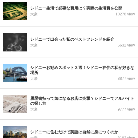
シドニー生活で必要な費用は？実際の生活費を公開
大豪
10278 view
シドニーで出会った私のベストフレンドを紹介
大豪
6632 view
シドニーお勧めスポット３選！シドニー在住の私が好きな
場所
大豪
8877 view
履歴書持って気になるお店に突撃？シドニーでアルバイト
の探し方
大豪
9777 view
シドニーに住むだけで英語は自然に身につくのか