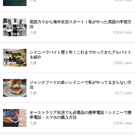
大豪
8192 view
英語力０から海外生活スタート！私がやった英語の学習方
法
大豪
15916 view
シドニーでバイト歴１年！これまでやってきたアルバイト
を紹介
大豪
15891 view
ジャンクフードの多いシドニーで私がやってる太らない方
法
大豪
9273 view
オーストラリア生活でも必需品の携帯電話！シドニーで携
帯電話・スマホの購入方法
大豪
13645 view