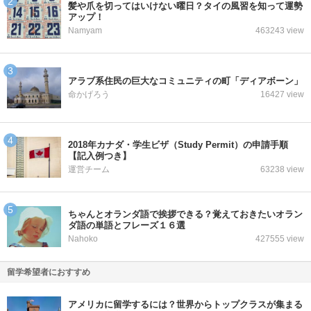
髪や爪を切ってはいけない曜日？タイの風習を知って運勢
アップ！
Namyam
463243 view
アラブ系住民の巨大なコミュニティの町「ディアボーン」
命かげろう
16427 view
2018年カナダ・学生ビザ（Study Permit）の申請手順
【記入例つき】
運営チーム
63238 view
ちゃんとオランダ語で挨拶できる？覚えておきたいオラン
ダ語の単語とフレーズ１６選
Nahoko
427555 view
留学希望者におすすめ
アメリカに留学するには？世界からトップクラスが集まる