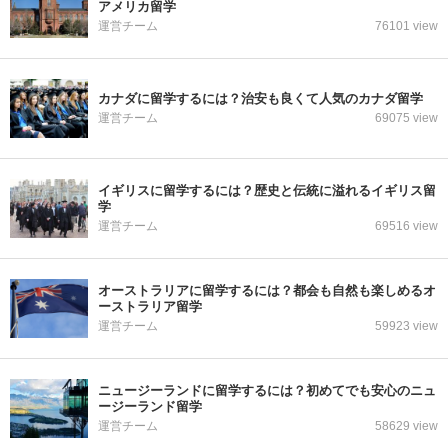
アメリカ留学
運営チーム
76101 view
カナダに留学するには？治安も良くて人気のカナダ留学
運営チーム
69075 view
イギリスに留学するには？歴史と伝統に溢れるイギリス留
学
運営チーム
69516 view
オーストラリアに留学するには？都会も自然も楽しめるオ
ーストラリア留学
運営チーム
59923 view
ニュージーランドに留学するには？初めてでも安心のニュ
ージーランド留学
運営チーム
58629 view