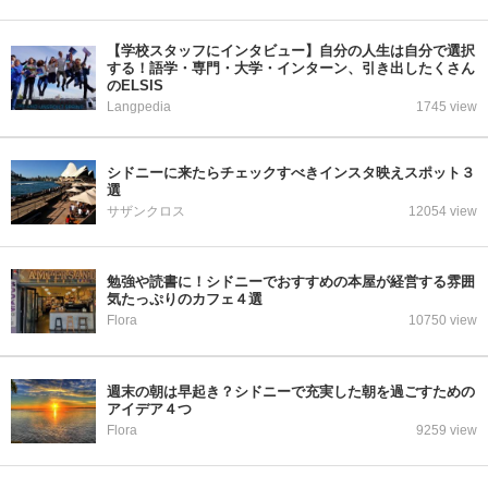
【学校スタッフにインタビュー】自分の人生は自分で選択
する！語学・専門・大学・インターン、引き出したくさん
のELSIS
Langpedia
1745 view
シドニーに来たらチェックすべきインスタ映えスポット３
選
サザンクロス
12054 view
勉強や読書に！シドニーでおすすめの本屋が経営する雰囲
気たっぷりのカフェ４選
Flora
10750 view
週末の朝は早起き？シドニーで充実した朝を過ごすための
アイデア４つ
Flora
9259 view