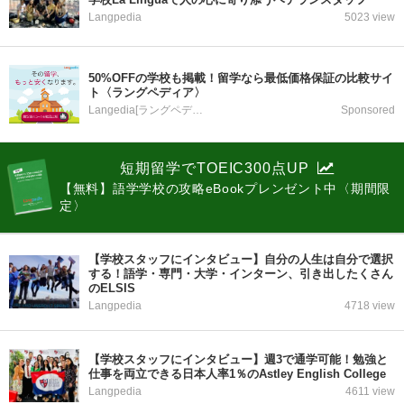
Langpedia
5023 view
50%OFFの学校も掲載！留学なら最低価格保証の比較サイ
ト〈ラングペディア〉
Langedia[ラングペディア]
Sponsored
短期留学でTOEIC300点UP
【無料】語学学校の攻略eBookプレンゼント中〈期間限
定〉
【学校スタッフにインタビュー】自分の人生は自分で選択
する！語学・専門・大学・インターン、引き出したくさん
のELSIS
Langpedia
4718 view
【学校スタッフにインタビュー】週3で通学可能！勉強と
仕事を両立できる日本人率1％のAstley English College
Langpedia
4611 view