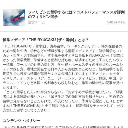
フィリピンに留学するには？コストパフォーマンスが評判
のフィリピン留学
運営チーム
54834 view
留学メディア「THE RYUGAKU [ザ・留学]」とは？
THE RYUGAKU[ザ・留学]は、海外留学、ワーキングホリデー、海外在住者の
ための海外生活、学校などの情報が集まる情報メディアです。語学留学もコミ
カレ・大学・大学院留学も、留学先を探すときはTHE RYUGAKUから！実際に
かかった留学費用、準備すると便利な持ち物、成功するために工夫したハウツ
ー情報、ワーホリの仕事の探し方、学生寮・ホームステイの注意点やルームシ
ェアの探し方、現地に滞在する日本人からお勧めまとめなど、短期留学でも長
期留学でも役立つ情報が毎日たくさん公開されています！アメリカ、カナダ、
イギリス、オーストラリア、ニュージーランド、フィリピン、韓国、中国、フ
ランス、ドイツなど各国・各都市から絞り込むと、希望の留学先の記事が見つ
かります。
「どこに留学したらいいか分からない」「おすすめの学校が知りたい」「経験
者による体験談が知りたい」「留学生活での節約方法を知りたい」。初めての
留学は分からないことだらけで、不安になったり、予算が心配だったりします
よね？THE RYUGAKUなら全て解決できます。最新情報をチェックして、ぜひ
充実した留学にしてください！
コンテンツ・ポリシー
THE RYUGAKUに掲載する記事は全て登録ライター及び編集部が執筆したオリ