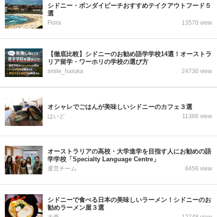
シドニー・ボンダイビーチおすすめテイクアウトフード５
選
Flora
13570 view
【徹底比較】シドニーのお勧め語学学校14選！オーストラ
リア留学・ワーホリの学校の選び方
smile_haruka
24730 view
オシャレでごはんが美味しいシドニーのカフェ３選
はいど
11366 view
オーストラリアの高校・大学進学を目指す人にお勧めの語
学学校「Specialty Language Centre」
運営チーム
8456 view
シドニーで食べる日本の美味しいラーメン！シドニーのお
勧めラーメン屋３選