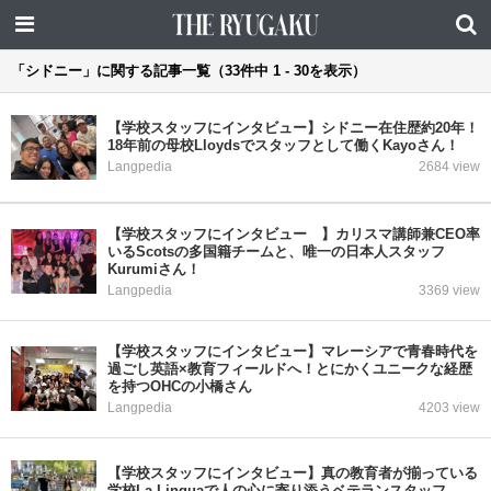
「シドニー」に関する記事一覧（33件中 1 - 30を表示）
【学校スタッフにインタビュー】シドニー在住歴約20年！
18年前の母校Lloydsでスタッフとして働くKayoさん！
Langpedia
2684 view
【学校スタッフにインタビュー 】カリスマ講師兼CEO率
いるScotsの多国籍チームと、唯一の日本人スタッフ
Kurumiさん！
Langpedia
3369 view
【学校スタッフにインタビュー】マレーシアで青春時代を
過ごし英語×教育フィールドへ！とにかくユニークな経歴
を持つOHCの小橋さん
Langpedia
4203 view
【学校スタッフにインタビュー】真の教育者が揃っている
学校La Linguaで人の心に寄り添うベテランスタッフ