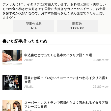
アメリカに1年、イタリアに2年住んでいます。お料理と旅行・美味しい
ものの食べ歩きが大好きです♡特に大好きなカフェやスイーツ、お土産
を探すのが大好きなので、おすすめ情報をたくさん発信できたらと思い
ます☆ﾟ･:,
記事作成数
閲覧数
614
13386383
書いた記事/作ったまとめ
申込書などで出てくる基本のイタリア語１２選
Alitalia
32304 view
辞書には載っていない？コーヒーにまつわるイタリア語１
８選
Alitalia
25189 view
スーパー・レストランで店員からよく言われるイタリア語
フレーズ１５選