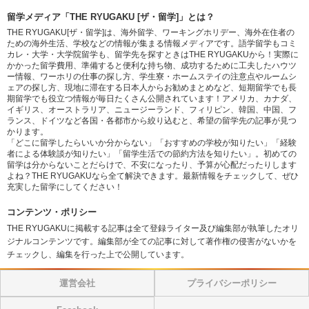
留学メディア「THE RYUGAKU [ザ・留学]」とは？
THE RYUGAKU[ザ・留学]は、海外留学、ワーキングホリデー、海外在住者の
ための海外生活、学校などの情報が集まる情報メディアです。語学留学もコミ
カレ・大学・大学院留学も、留学先を探すときはTHE RYUGAKUから！実際に
かかった留学費用、準備すると便利な持ち物、成功するために工夫したハウツ
ー情報、ワーホリの仕事の探し方、学生寮・ホームステイの注意点やルームシ
ェアの探し方、現地に滞在する日本人からお勧めまとめなど、短期留学でも長
期留学でも役立つ情報が毎日たくさん公開されています！アメリカ、カナダ、
イギリス、オーストラリア、ニュージーランド、フィリピン、韓国、中国、フ
ランス、ドイツなど各国・各都市から絞り込むと、希望の留学先の記事が見つ
かります。
「どこに留学したらいいか分からない」「おすすめの学校が知りたい」「経験
者による体験談が知りたい」「留学生活での節約方法を知りたい」。初めての
留学は分からないことだらけで、不安になったり、予算が心配だったりします
よね？THE RYUGAKUなら全て解決できます。最新情報をチェックして、ぜひ
充実した留学にしてください！
コンテンツ・ポリシー
THE RYUGAKUに掲載する記事は全て登録ライター及び編集部が執筆したオリ
ジナルコンテンツです。編集部が全ての記事に対して著作権の侵害がないかを
チェックし、編集を行った上で公開しています。
運営会社
プライバシーポリシー