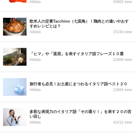
Alitalia
43862 view
欧米人の定番Tacchino（七面鳥）！鶏肉との違いやおす
すめレシピとは？
Alitalia
15334 view
「ヒマ」や「退屈」を表すイタリア語フレーズ１０選
Alitalia
22608 view
旅行者も必見！お土産にまつわるイタリア語ベスト２０
Alitalia
12884 view
多彩な表現力のイタリア語「その通り！」を表す２０の言
い回し
Alitalia
41612 view