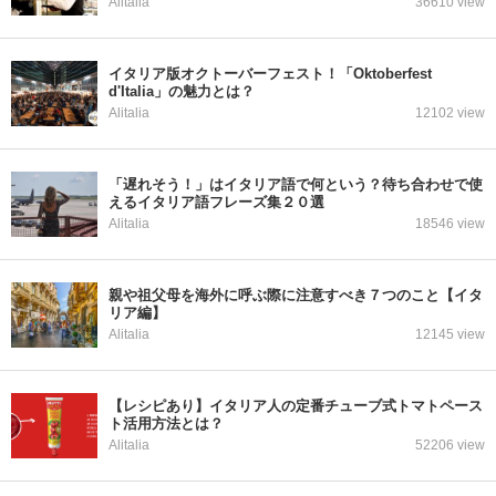
Alitalia
36610 view
イタリア版オクトーバーフェスト！「Oktoberfest
d'Italia」の魅力とは？
Alitalia
12102 view
「遅れそう！」はイタリア語で何という？待ち合わせで使
えるイタリア語フレーズ集２０選
Alitalia
18546 view
親や祖父母を海外に呼ぶ際に注意すべき７つのこと【イタ
リア編】
Alitalia
12145 view
【レシピあり】イタリア人の定番チューブ式トマトペース
ト活用方法とは？
Alitalia
52206 view