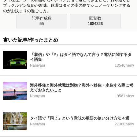
プラクルアン集めが趣味。休暇はタイの南の島でシュノーケリングする
のがお決まりの過ごし方。
記事作成数
閲覧数
55
1684326
書いた記事/作ったまとめ
「着信」や「#」はタイ語でなんて言う？電話に関するタ
イ語集
Namyam
13546 view
海外移住と海外就職は別物？海外へ移住・永住する際に考
えておきたいこと
Namyam
9561 view
タイ語で「同じ」という意味の単語の使い分け方法４選
Namyam
27360 view