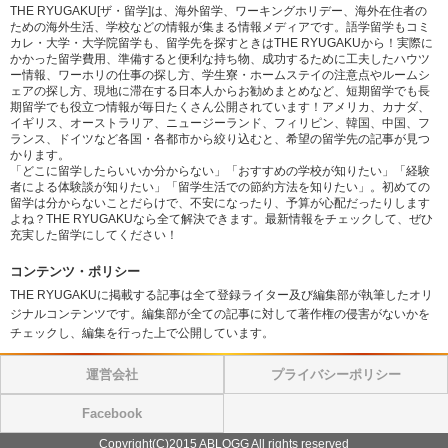
THE RYUGAKU[ザ・留学]は、海外留学、ワーキングホリデー、海外在住者の
ための海外生活、学校などの情報が集まる情報メディアです。語学留学もコミ
カレ・大学・大学院留学も、留学先を探すときはTHE RYUGAKUから！実際に
かかった留学費用、準備すると便利な持ち物、成功するために工夫したハウツ
ー情報、ワーホリの仕事の探し方、学生寮・ホームステイの注意点やルームシ
ェアの探し方、現地に滞在する日本人からお勧めまとめなど、短期留学でも長
期留学でも役立つ情報が毎日たくさん公開されています！アメリカ、カナダ、
イギリス、オーストラリア、ニュージーランド、フィリピン、韓国、中国、フ
ランス、ドイツなど各国・各都市から絞り込むと、希望の留学先の記事が見つ
かります。
「どこに留学したらいいか分からない」「おすすめの学校が知りたい」「経験
者による体験談が知りたい」「留学生活での節約方法を知りたい」。初めての
留学は分からないことだらけで、不安になったり、予算が心配だったりします
よね？THE RYUGAKUなら全て解決できます。最新情報をチェックして、ぜひ
充実した留学にしてください！
コンテンツ・ポリシー
THE RYUGAKUに掲載する記事は全て登録ライター及び編集部が執筆したオリ
ジナルコンテンツです。編集部が全ての記事に対して著作権の侵害がないかを
チェックし、編集を行った上で公開しています。
運営会社
プライバシーポリシー
Facebook
Copyright(C)2015 ABLOGG All rights reserved