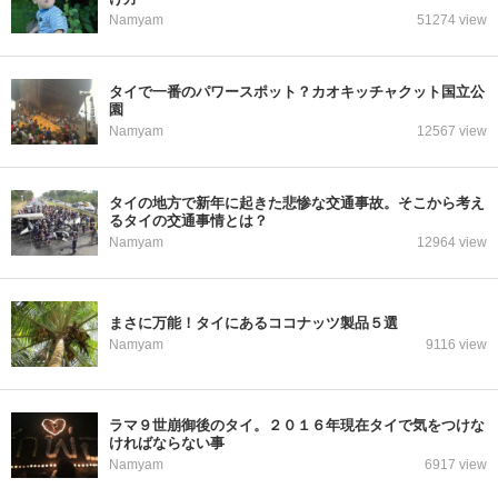
Namyam
51274 view
タイで一番のパワースポット？カオキッチャクット国立公
園
Namyam
12567 view
タイの地方で新年に起きた悲惨な交通事故。そこから考え
るタイの交通事情とは？
Namyam
12964 view
まさに万能！タイにあるココナッツ製品５選
Namyam
9116 view
ラマ９世崩御後のタイ。２０１６年現在タイで気をつけな
ければならない事
Namyam
6917 view