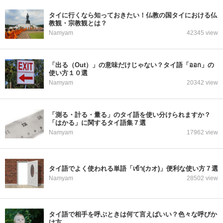
タイに行くなら知っておきたい！仏教の国タイにおける仏
教観・宗教観とは？
Namyam
42345 view
「出る（Out）」の意味だけじゃない？タイ語「ออก」の
使い方１０選
Namyam
20342 view
「測る・計る・量る」のタイ語を使い分けられますか？
「はかる」に関するタイ語集７選
Namyam
17962 view
タイ語でよく使われる単語「เข้า(カオ)」便利な使い方７選
Namyam
28502 view
タイ語で相手を呼ぶときは何て言えばいい？色々な呼びか
け方