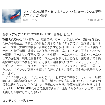
フィリピンに留学するには？コストパフォーマンスが評判
のフィリピン留学
運営チーム
54815 view
留学メディア「THE RYUGAKU [ザ・留学]」とは？
THE RYUGAKU[ザ・留学]は、海外留学、ワーキングホリデー、海外在住者の
ための海外生活、学校などの情報が集まる情報メディアです。語学留学もコミ
カレ・大学・大学院留学も、留学先を探すときはTHE RYUGAKUから！実際に
かかった留学費用、準備すると便利な持ち物、成功するために工夫したハウツ
ー情報、ワーホリの仕事の探し方、学生寮・ホームステイの注意点やルームシ
ェアの探し方、現地に滞在する日本人からお勧めまとめなど、短期留学でも長
期留学でも役立つ情報が毎日たくさん公開されています！アメリカ、カナダ、
イギリス、オーストラリア、ニュージーランド、フィリピン、韓国、中国、フ
ランス、ドイツなど各国・各都市から絞り込むと、希望の留学先の記事が見つ
かります。
「どこに留学したらいいか分からない」「おすすめの学校が知りたい」「経験
者による体験談が知りたい」「留学生活での節約方法を知りたい」。初めての
留学は分からないことだらけで、不安になったり、予算が心配だったりします
よね？THE RYUGAKUなら全て解決できます。最新情報をチェックして、ぜひ
充実した留学にしてください！
コンテンツ・ポリシー