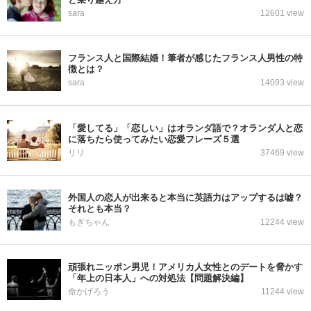
sara
12601 view
フランス人と国際結婚！筆者が感じたフランス人男性の特
徴とは？
sara
14093 view
「愛してる」「恋しい」はオランダ語で？オランダ人と恋
に落ちたら使ってみたい恋愛フレーズ５選
リリ
37469 view
外国人の恋人が出来ると本当に英語力はアップするは嘘？
それとも本当？
もぎちゃん
12244 view
頑張れニッポン男児！アメリカ人女性とのデートを脅かす
「年上の日本人」への対処法【問題解決編】
命かげろう
11244 view