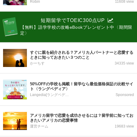
Robin
11608 view
短期留学でTOEIC300点UP
【無料】語学学校の攻略eBookプレンゼント中〈期間限
定〉
すぐに親を紹介される？アメリカ人パートナーと恋愛する
ときに知っておきたい３つのこと
かーちす
34335 view
50%OFFの学校も掲載！留学なら最低価格保証の比較サイ
ト〈ラングペディア〉
Langedia[ラングペディア]
Sponsored
アメリカ留学で恋愛を成功させるには？留学前に知ってお
きたいアメリカの恋愛事情
運営チーム
19683 view