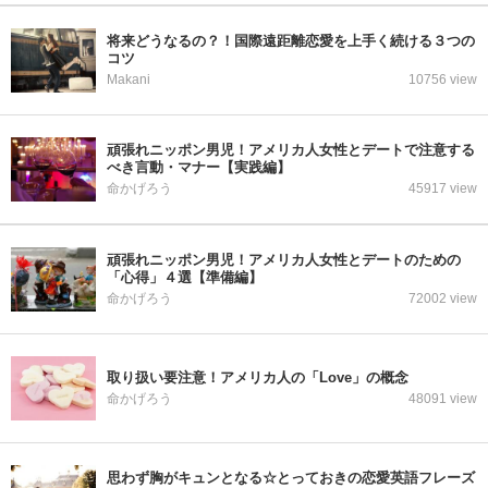
将来どうなるの？！国際遠距離恋愛を上手く続ける３つの
コツ
Makani
10756 view
頑張れニッポン男児！アメリカ人女性とデートで注意する
べき言動・マナー【実践編】
命かげろう
45917 view
頑張れニッポン男児！アメリカ人女性とデートのための
「心得」４選【準備編】
命かげろう
72002 view
取り扱い要注意！アメリカ人の「Love」の概念
命かげろう
48091 view
思わず胸がキュンとなる☆とっておきの恋愛英語フレーズ