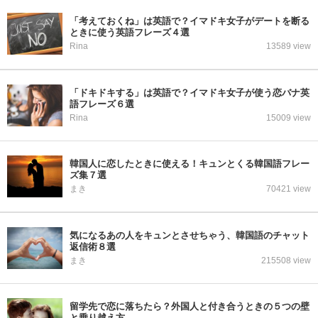
「考えておくね」は英語で？イマドキ女子がデートを断る
ときに使う英語フレーズ４選
Rina
13589 view
「ドキドキする」は英語で？イマドキ女子が使う恋バナ英
語フレーズ６選
Rina
15009 view
韓国人に恋したときに使える！キュンとくる韓国語フレー
ズ集７選
まき
70421 view
気になるあの人をキュンとさせちゃう、韓国語のチャット
返信術８選
まき
215508 view
留学先で恋に落ちたら？外国人と付き合うときの５つの壁
と乗り越え方