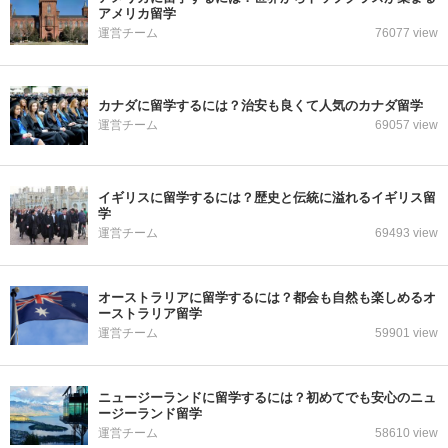
アメリカ留学
運営チーム
76077 view
カナダに留学するには？治安も良くて人気のカナダ留学
運営チーム
69057 view
イギリスに留学するには？歴史と伝統に溢れるイギリス留
学
運営チーム
69493 view
オーストラリアに留学するには？都会も自然も楽しめるオ
ーストラリア留学
運営チーム
59901 view
ニュージーランドに留学するには？初めてでも安心のニュ
ージーランド留学
運営チーム
58610 view