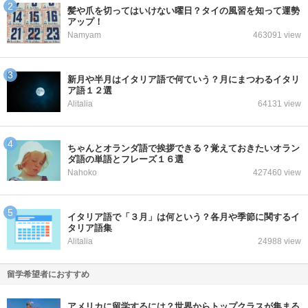
髪や爪を切ってはいけない曜日？タイの風習を知って運勢
アップ！
Namyam
463091 view
新月や半月はイタリア語で何ていう？月にまつわるイタリ
ア語１２選
Alitalia
64131 view
ちゃんとオランダ語で挨拶できる？覚えておきたいオラン
ダ語の単語とフレーズ１６選
Nahoko
427460 view
イタリア語で「３月」は何という？各月や季節に関するイ
タリア語集
Alitalia
24988 view
留学希望者におすすめ
アメリカに留学するには？世界からトップクラスが集まる