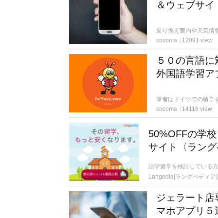
＆ウェブサイ
cocoma
12091 view
５０の言語に
外国語学習アプリ
cocoma
14116 view
50%OFFの
サイト〈ラング
語学留学を検討している
Langedia[ラングペディア]
ジェラート店
マホアプリ５