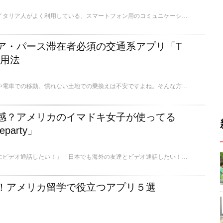
ここでは筆者の周りのイタリア人がよく利用している、スマートフォン用のコミュニケーションアプリをご紹介します。
ア・パース滞在者必須の交通系アプリ「T
」活用法
留学に欠かせないバスや電車での移動。慣れない土地での乗換えは不安ですよね。そんな方におすすめな、パース独自の乗換案内アプリ「TransPerth」アプリの活用法をご紹介します！
感？アメリカのイマドキ女子が使ってる
party」
「海外から日本の友達にビデオ通話したい！」「日本でも海外の友達とビデオ通話したい！」という時に役に立つのが、今アメリカで人気の「Houseparty」です。今回はこの「Houseparty」の使い方と魅力を紹介します。
！アメリカ留学で役立つアプリ５選