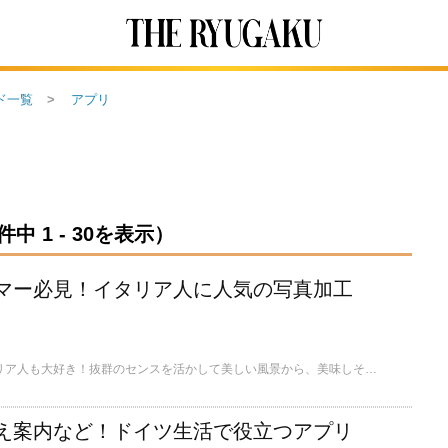
ド一覧
アプリ
 1 - 30を表示）
マー必見！イタリア人に人気の写真加工
インスタグラムはイタリア人も大好き！抜群のセンスを活かして美しい風景から、美味しそうな料理、とっておきの自撮り写真まで毎日ひっきりなしにフォトジェニックな投稿をアップしています。では、そんなイタリア人はどんなアプリを使って日々投稿しているのでしょうか？ここではイタリアのインスタグラマーに人気の写真加工アプリの数々をご紹介します。
え案内など！ドイツ生活で役立つアプリ