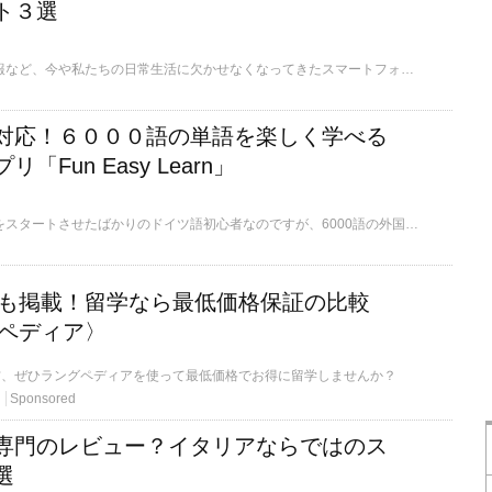
ト３選
乗り換え案内や天気情報など、今や私たちの日常生活に欠かせなくなってきたスマートフォンのアプリやウェブサイトですが、ドイツで生活する上でも便利なものが幾つかあります。ここでは、ドイツ生活で役立つアプリとウェブサイトをご紹介します。
対応！６０００語の単語を楽しく学べる
「Fun Easy Learn」
筆者はドイツでの留学をスタートさせたばかりのドイツ語初心者なのですが、6000語の外国語の単語を習得するのに特化したアプリ「Fun Easy Learn」を使って日々学習しております。このアプリでは単に単語自体を覚えるだけなく、リスニングや発音までゲーム感覚で楽しく学習することができます。そんなFun Easy Learnの魅力について、お伝えします。
学校も掲載！留学なら最低価格保証の比較
ペディア〉
方、ぜひラングペディアを使って最低価格でお得に留学しませんか？
Sponsored
専門のレビュー？イタリアならではのス
選