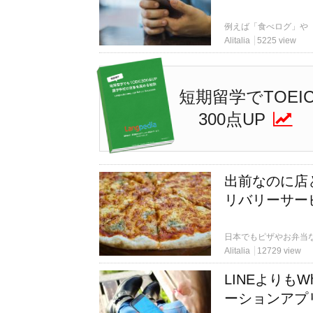
Alitalia
5225 view
短期留学でTOEI
300点UP
出前なのに店
リバリーサー
Alitalia
12729 view
LINEよりも
ーションアプ