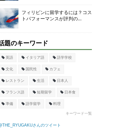
フィリピンに留学するには？コス
トパフォーマンスが評判の...
話題のキーワード
英語
イタリア語
語学学校
文化
国民性
カフェ
レストラン
生活
日本人
フランス語
短期留学
日本食
準備
語学留学
料理
キーワード一覧
@THE_RYUGAKUさんのツイート