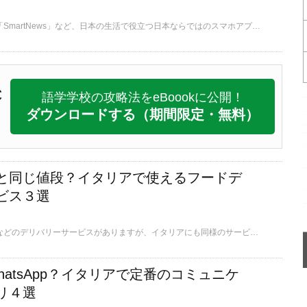
例えば「食べログ」や「SmartNews」など、日本の生活で役立つ日本ならではのスマホアプリは沢山ありますが、イタリアでも同様に、イタリア生活で活用できるイタリアならではのスマホアプリが沢山あります。ここでは、そんなイタリアならではのスマホアプリについて、日本からダウンロードできるものを中心にご紹介します。
C
語学学校の攻略法をeBoookに公開！
ダウンロードする
（期間限定・無料）
と同じ値段？イタリアで使えるフードデ
ビス３選
日本でもピザやお弁当などのデリバリーサービスがありますが、イタリアにも同様のサービスがあり、多くの人が利用しております。ここではそんなイタリアでのデリバリーサービスの利用方法や代表的なサイトなどをご紹介します。
WhatsApp？イタリアで定番のコミュニケ
リ４選