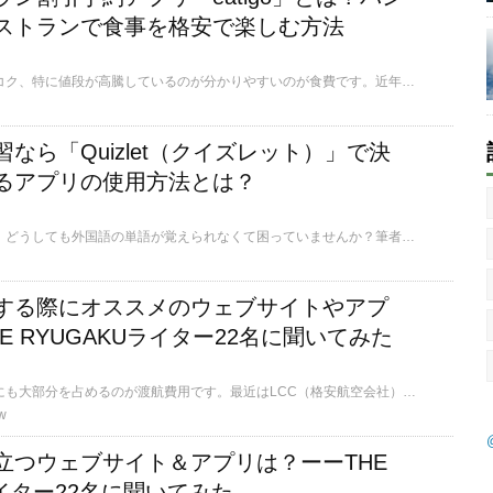
ストランで食事を格安で楽しむ方法
年々物価が上がるバンコク、特に値段が高騰しているのが分かりやすいのが食費です。近年おしゃれなレストランやカフェが次々にオープンし、場所によっては日本で食べるのとあまり値段が変わらなくなってきました。そこで今回は、食べ歩きが趣味の筆者が、アプリを使ってバンコク周辺のレストランやカフェで外食を格安で楽しむ方法をご紹介したいと思います。
なら「Quizlet（クイズレット）」で決
るアプリの使用方法とは？
現在留学中のみなさん、どうしても外国語の単語が覚えられなくて困っていませんか？筆者もタイの大学に留学中、毎日課される膨大な量の単語テストに悩まされ、「こんなにたくさんの単語、覚えきれないよ！」と何度も思っていました。暗記ってただ覚えるだけでちっとも楽しくないですよね。楽しくないから集中力も続かない…。でも単語は覚えなきゃいけない…。今回はそんな悩みを解決するために、語学教師である筆者イチオシのeラーニングツールをご紹介致します。
する際にオススメのウェブサイトやアプ
E RYUGAKUライター22名に聞いてみた
留学費用のうち、意外にも大部分を占めるのが渡航費用です。最近はLCC（格安航空会社）も増えており、航空券を安く手に入れられるようになりました。安く済むなら費用は抑えられるだけ抑えたいという方も多いはずですが、実際のところどうすれば安く購入できるかの情報は少ないのが現状です。今回は、海外経験豊富なTHE RYUGAKUライターに質問し、航空券を購入する際に便利なウェブサイトやアプリをリストアップしてもらいました。
w
立つウェブサイト＆アプリは？ーーTHE
ライター22名に聞いてみた