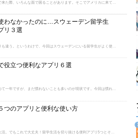
アメリカに留学や旅行で来た際、いろんな面で困ることがあります。そこでアメリカに来て、実際に日頃活用しているアプリを5つピックアップしてみました。
使わなかったのに…スウェーデン留学生
プリ３選
国が違えば、使うアプリも違う。というわけで、今回はスウェーデンにいる留学生がよく使っているアプリを紹介したいと思います。
で役立つ便利なアプリ６選
私はオランダに住み始めて一年ですが、まだ慣れないことも多いのが現状です。今回は慣れないオランダの生活でとてもお世話になっている「本当に便利だ！」と思うアプリをご紹介します。
５つのアプリと便利な使い方
何かと不安の多い留学生活。でもこれで大丈夫！留学生活を切り抜ける便利アプリ5つとそのオススメの使用法をご紹介します。