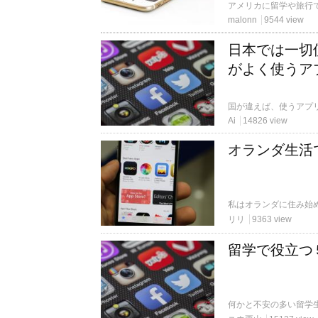
malonn
9544 view
日本では一切
がよく使うア
Ai
14826 view
オランダ生活
リリ
9363 view
留学で役立つ