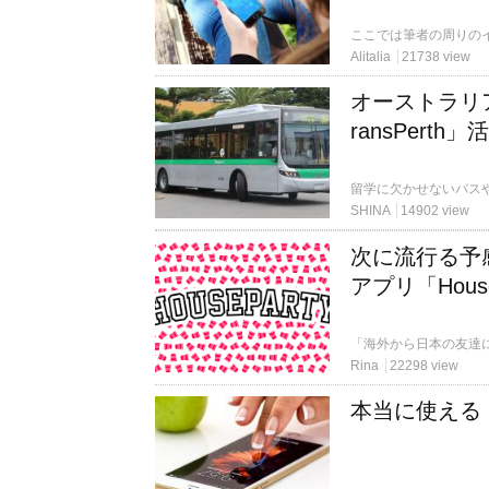
Alitalia
21738 view
オーストラリ
ransPerth
SHINA
14902 view
次に流行る予
アプリ「House
Rina
22298 view
本当に使える