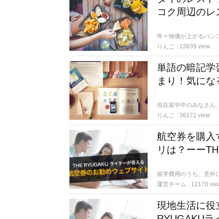
コク周辺のレ
りんご
13839 view
単語の暗記学習
まり！気にな
りんご
36172 view
航空券を購入
リは？ーーTH
運営チーム
12170 vie
現地生活に役
RYUGAKU