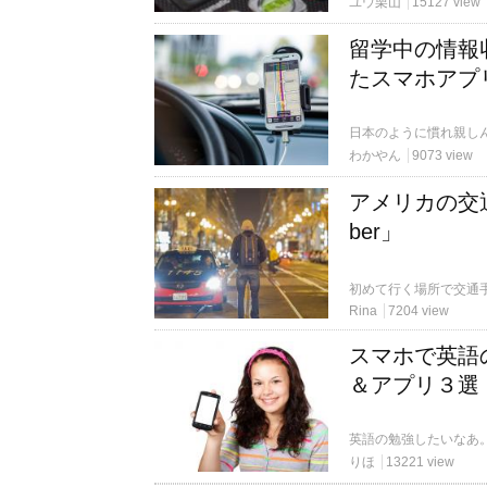
ユウ栗山
15127 view
留学中の情報
たスマホアプ
わかやん
9073 view
アメリカの交
ber」
Rina
7204 view
スマホで英語
＆アプリ３選
りほ
13221 view