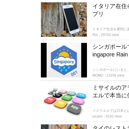
イタリア在住
プリ
イタリア生活を便利に
Rio
29763 view
シンガポール
ingapore Rai
MOMO
13256 view
ミサイルのア
エルで本当に
picalin
9182 view
タイのレストラ