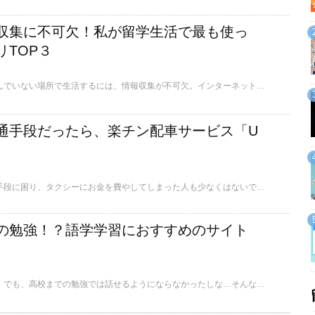
収集に不可欠！私が留学生活で最も使っ
リTOP３
日本のように慣れ親しんでいない場所で生活するには、情報収集が不可欠。インターネットやスマホが普及した今、ダウンロードしておくと情報収集に便利なアプリが増えています。そこで今回は、私が実際にアメリカ留学生活で最もよく使ったスマホアプリTOP3をご紹介します。
通手段だったら、楽チン配車サービス「U
初めて行く場所で交通手段に困り、タクシーにお金を費やしてしまった人も少なくはないでしょう。今回紹介するのは、今アメリカで流行っている配車アプリUberです。
の勉強！？語学学習におすすめのサイト
英語の勉強したいなあ。でも、高校までの勉強では話せるようにならなかったしな…そんな方必見！スマホで英語力を高めちゃうことができるアプリやサイトを3つ紹介したいと思います。