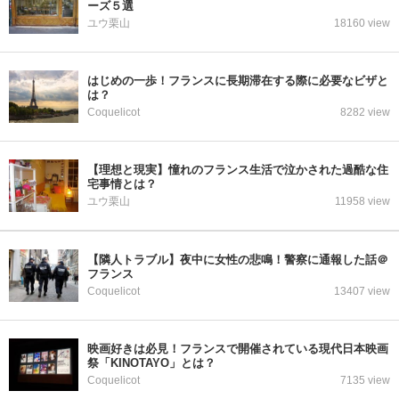
ーズ５選
ユウ栗山
18160 view
はじめの一歩！フランスに長期滞在する際に必要なビザと
は？
Coquelicot
8282 view
【理想と現実】憧れのフランス生活で泣かされた過酷な住
宅事情とは？
ユウ栗山
11958 view
【隣人トラブル】夜中に女性の悲鳴！警察に通報した話＠
フランス
Coquelicot
13407 view
映画好きは必見！フランスで開催されている現代日本映画
祭「KINOTAYO」とは？
Coquelicot
7135 view