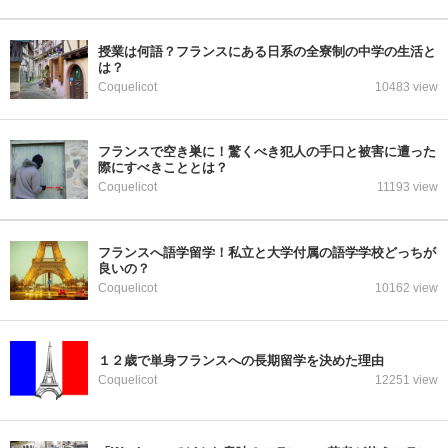
授業は何語？フランスにある日系の全寮制の中学の生活と
は？
Coquelicot
10483 view
フランスで空き巣に！驚くべき犯人の手口と被害に遭った
際にすべきこととは？
Coquelicot
11193 view
フランスへ語学留学！私立と大学付属の語学学校どっちが
良いの？
Coquelicot
10162 view
１２歳で単身フランスへの長期留学を決めた理由
Coquelicot
12251 view