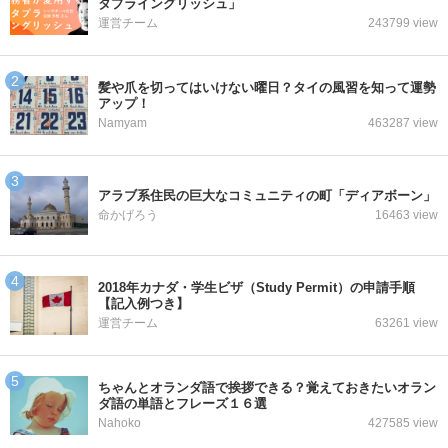
タプライングリッシュ」
運営チーム
243799 view
髪や爪を切ってはいけない曜日？タイの風習を知って運勢
アップ！
Namyam
463287 view
アラブ系住民の巨大なコミュニティの町「ディアボーン」
命かげろう
16463 view
2018年カナダ・学生ビザ（Study Permit）の申請手順
【記入例つき】
運営チーム
63261 view
ちゃんとオランダ語で挨拶できる？覚えておきたいオラン
ダ語の単語とフレーズ１６選
Nahoko
427585 view