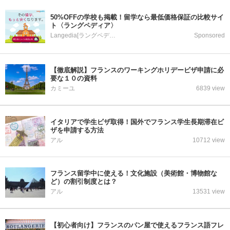
50%OFFの学校も掲載！留学なら最低価格保証の比較サイ
ト〈ラングペディア〉
Langedia[ラングペディア]
Sponsored
【徹底解説】フランスのワーキングホリデービザ申請に必
要な１０の資料
カミーユ
6839 view
イタリアで学生ビザ取得！国外でフランス学生長期滞在ビ
ザを申請する方法
アル
10712 view
フランス留学中に使える！文化施設（美術館・博物館な
ど）の割引制度とは？
アル
13531 view
【初心者向け】フランスのパン屋で使えるフランス語フレ