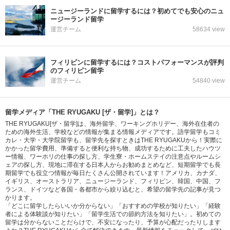
ニュージーランドに留学するには？初めてでも安心のニュ
ージーランド留学
運営チーム
58634 view
フィリピンに留学するには？コストパフォーマンスが評判
のフィリピン留学
運営チーム
54840 view
留学メディア「THE RYUGAKU [ザ・留学]」とは？
THE RYUGAKU[ザ・留学]は、海外留学、ワーキングホリデー、海外在住者の
ための海外生活、学校などの情報が集まる情報メディアです。語学留学もコミ
カレ・大学・大学院留学も、留学先を探すときはTHE RYUGAKUから！実際に
かかった留学費用、準備すると便利な持ち物、成功するために工夫したハウツ
ー情報、ワーホリの仕事の探し方、学生寮・ホームステイの注意点やルームシ
ェアの探し方、現地に滞在する日本人からお勧めまとめなど、短期留学でも長
期留学でも役立つ情報が毎日たくさん公開されています！アメリカ、カナダ、
イギリス、オーストラリア、ニュージーランド、フィリピン、韓国、中国、フ
ランス、ドイツなど各国・各都市から絞り込むと、希望の留学先の記事が見つ
かります。
「どこに留学したらいいか分からない」「おすすめの学校が知りたい」「経験
者による体験談が知りたい」「留学生活での節約方法を知りたい」。初めての
留学は分からないことだらけで、不安になったり、予算が心配だったりします