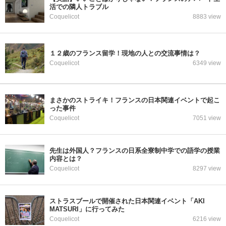
活での隣人トラブル
Coquelicot
8883 view
１２歳のフランス留学！現地の人との交流事情は？
Coquelicot
6349 view
まさかのストライキ！フランスの日本関連イベントで起こ
った事件
Coquelicot
7051 view
先生は外国人？フランスの日系全寮制中学での語学の授業
内容とは？
Coquelicot
8297 view
ストラスブールで開催された日本関連イベント「AKI
MATSURI」に行ってみた
Coquelicot
6216 view