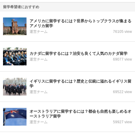
留学希望者におすすめ
アメリカに留学するには？世界からトップクラスが集まる
アメリカ留学
運営チーム
76105 view
カナダに留学するには？治安も良くて人気のカナダ留学
運営チーム
69077 view
イギリスに留学するには？歴史と伝統に溢れるイギリス留
学
運営チーム
69522 view
オーストラリアに留学するには？都会も自然も楽しめるオ
ーストラリア留学
運営チーム
59927 view