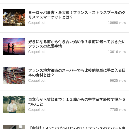
ヨーロッパ最古・最大級！フランス・ストラスブールのク
リスマスマーケットとは？
Coquelicot
10698 view
好きになる前から付き合い始める？事前に知っておきたい
フランスの恋愛事情
Coquelicot
13616 view
フランス地方都市のスーパーでも比較的簡単に手に入る日
本の食材とは？
Coquelicot
9625 view
自立心から笑顔まで！１２歳からの中学留学経験で得た５
つのこと
Coquelicot
7705 view
【実話】いいことばかりじゃない！フランスのアパート生