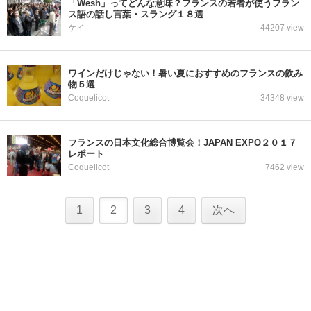
「Wesh」ってどんな意味？フランスの若者が使うフラン
ス語の話し言葉・スラング１８選
ケイ
44207 view
ワインだけじゃない！暑い夏におすすめのフランスの飲み
物５選
Coquelicot
34348 view
フランスの日本文化総合博覧会！JAPAN EXPO２０１７
レポート
Coquelicot
7462 view
1
2
3
4
次へ