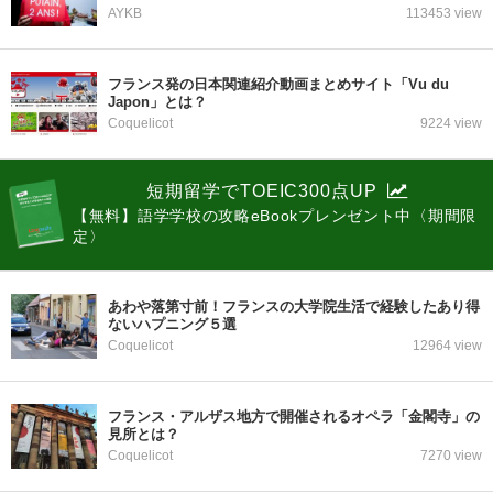
AYKB
113453 view
フランス発の日本関連紹介動画まとめサイト「Vu du
Japon」とは？
Coquelicot
9224 view
短期留学でTOEIC300点UP
【無料】語学学校の攻略eBookプレンゼント中〈期間限
定〉
あわや落第寸前！フランスの大学院生活で経験したあり得
ないハプニング５選
Coquelicot
12964 view
フランス・アルザス地方で開催されるオペラ「金閣寺」の
見所とは？
Coquelicot
7270 view