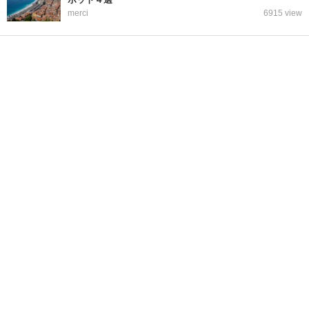
merci
6915 view