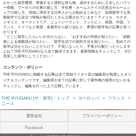
かかった留学費用、準備すると便利な持ち物、成功するために工夫したハウツ
ー情報、ワーホリの仕事の探し方、学生寮・ホームステイの注意点やルームシ
ェアの探し方、現地に滞在する日本人からお勧めまとめなど、短期留学でも長
期留学でも役立つ情報が毎日たくさん公開されています！アメリカ、カナダ、
イギリス、オーストラリア、ニュージーランド、フィリピン、韓国、中国、フ
ランス、ドイツなど各国・各都市から絞り込むと、希望の留学先の記事が見つ
かります。
「どこに留学したらいいか分からない」「おすすめの学校が知りたい」「経験
者による体験談が知りたい」「留学生活での節約方法を知りたい」。初めての
留学は分からないことだらけで、不安になったり、予算が心配だったりします
よね？THE RYUGAKUなら全て解決できます。最新情報をチェックして、ぜひ
充実した留学にしてください！
コンテンツ・ポリシー
THE RYUGAKUに掲載する記事は全て登録ライター及び編集部が執筆したオリ
ジナルコンテンツです。編集部が全ての記事に対して著作権の侵害がないかを
チェックし、編集を行った上で公開しています。
THE RYUGAKU [ザ・留学]・トップ
ヨーロッパ
フランス
ニース
運営会社
プライバシーポリシー
Facebook