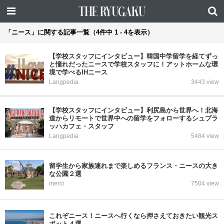
「ニース」に関する記事一覧（4件中 1 - 4を表示）
【学校スタッフにインタビュー】韓国中学留学を経てずっ
と憧れだったニースで学校スタッフに！アットホームな環
境で学べるIHニース
Langpedia
3443 view
【学校スタッフにインタビュー】利尻島から世界へ！北海
道からリモートで世界中への留学をフォローするシュプラ
ッハカフェ・スタッフ
Langpedia
5484 view
留学生から家族連れまで楽しめるフランス・ニースの大き
な公園２選
merci
7504 view
これぞニース！ニースへ行くなら押さえておきたい観光ス
ポット４選