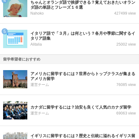
ちゃんとオランダ語で挨拶できる？覚えておきたいオラン
ダ語の単語とフレーズ１６選
Nahoko
427499 view
イタリア語で「３月」は何という？各月や季節に関するイ
タリア語集
Alitalia
25002 view
留学希望者におすすめ
アメリカに留学するには？世界からトップクラスが集まる
アメリカ留学
運営チーム
76085 view
カナダに留学するには？治安も良くて人気のカナダ留学
運営チーム
69063 view
イギリスに留学するには？歴史と伝統に溢れるイギリス留