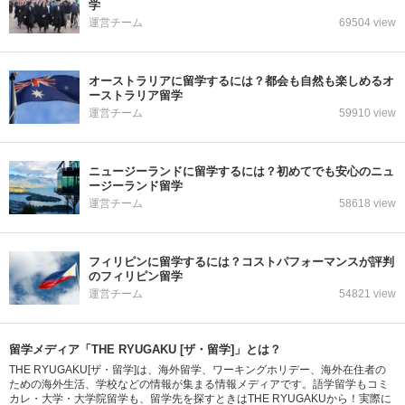
学
運営チーム
69504 view
オーストラリアに留学するには？都会も自然も楽しめるオ
ーストラリア留学
運営チーム
59910 view
ニュージーランドに留学するには？初めてでも安心のニュ
ージーランド留学
運営チーム
58618 view
フィリピンに留学するには？コストパフォーマンスが評判
のフィリピン留学
運営チーム
54821 view
留学メディア「THE RYUGAKU [ザ・留学]」とは？
THE RYUGAKU[ザ・留学]は、海外留学、ワーキングホリデー、海外在住者の
ための海外生活、学校などの情報が集まる情報メディアです。語学留学もコミ
カレ・大学・大学院留学も、留学先を探すときはTHE RYUGAKUから！実際に