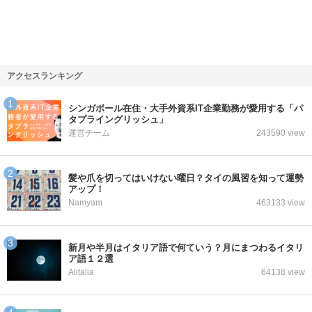
アクセスランキング
シンガポール在住・大手外資系IT企業勤務が愛用する「パ
タプライングリッシュ」
運営チーム
243590 view
髪や爪を切ってはいけない曜日？タイの風習を知って運勢
アップ！
Namyam
463133 view
新月や半月はイタリア語で何ていう？月にまつわるイタリ
ア語１２選
Alitalia
64138 view