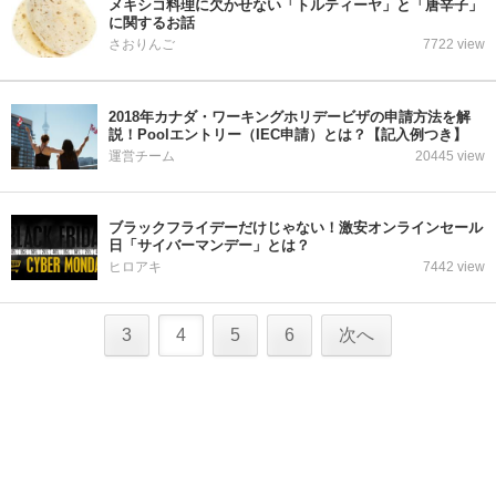
メキシコ料理に欠かせない「トルティーヤ」と「唐辛子」
に関するお話
さおりんご
7722 view
2018年カナダ・ワーキングホリデービザの申請方法を解
説！Poolエントリー（IEC申請）とは？【記入例つき】
運営チーム
20445 view
ブラックフライデーだけじゃない！激安オンラインセール
日「サイバーマンデー」とは？
ヒロアキ
7442 view
3
4
5
6
次へ