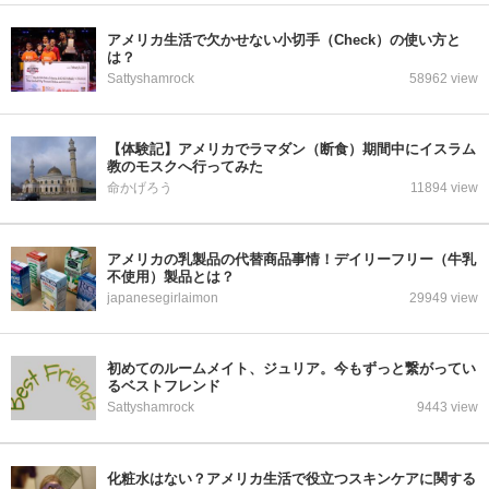
アメリカ生活で欠かせない小切手（Check）の使い方と
は？
Sattyshamrock
58962 view
【体験記】アメリカでラマダン（断食）期間中にイスラム
教のモスクへ行ってみた
命かげろう
11894 view
アメリカの乳製品の代替商品事情！デイリーフリー（牛乳
不使用）製品とは？
japanesegirlaimon
29949 view
初めてのルームメイト、ジュリア。今もずっと繋がってい
るベストフレンド
Sattyshamrock
9443 view
化粧水はない？アメリカ生活で役立つスキンケアに関する