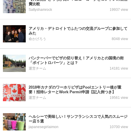
費比較
Sattyshamrock
19937 view
アメリカ・デトロイトでふたつの交流グループに参加して
みた
命かげろう
8048 view
バンクーバーでビザの切り替え！アメリカとの国境の街
「ポイントロバーツ」とは？
運営チーム
14181 view
2018年カナダのワーホリビザはPoolエントリー後が重
要！招待レターとWork Permit申請【記入例つき】
運営チーム
19561 view
ヘルシーで美味しい！サンフランシスコで人気のスムージ
ー店５選
japanesegirlaimon
10700 view