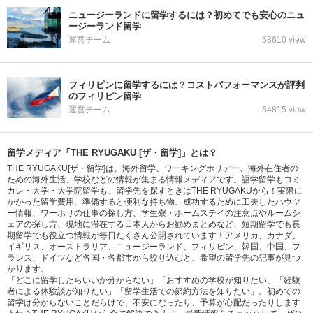
ニュージーランドに留学するには？初めてでも安心のニュ
ージーランド留学
運営チーム
58610 view
フィリピンに留学するには？コストパフォーマンスが評判
のフィリピン留学
運営チーム
54815 view
留学メディア「THE RYUGAKU [ザ・留学]」とは？
THE RYUGAKU[ザ・留学]は、海外留学、ワーキングホリデー、海外在住者の
ための海外生活、学校などの情報が集まる情報メディアです。語学留学もコミ
カレ・大学・大学院留学も、留学先を探すときはTHE RYUGAKUから！実際に
かかった留学費用、準備すると便利な持ち物、成功するために工夫したハウツ
ー情報、ワーホリの仕事の探し方、学生寮・ホームステイの注意点やルームシ
ェアの探し方、現地に滞在する日本人からお勧めまとめなど、短期留学でも長
期留学でも役立つ情報が毎日たくさん公開されています！アメリカ、カナダ、
イギリス、オーストラリア、ニュージーランド、フィリピン、韓国、中国、フ
ランス、ドイツなど各国・各都市から絞り込むと、希望の留学先の記事が見つ
かります。
「どこに留学したらいいか分からない」「おすすめの学校が知りたい」「経験
者による体験談が知りたい」「留学生活での節約方法を知りたい」。初めての
留学は分からないことだらけで、不安になったり、予算が心配だったりします