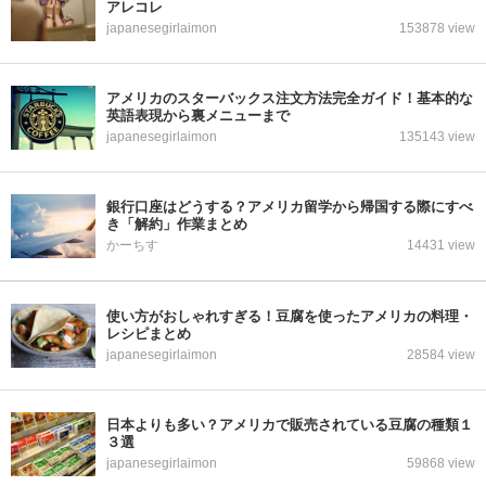
アレコレ
japanesegirlaimon
153878 view
アメリカのスターバックス注文方法完全ガイド！基本的な
英語表現から裏メニューまで
japanesegirlaimon
135143 view
銀行口座はどうする？アメリカ留学から帰国する際にすべ
き「解約」作業まとめ
かーちす
14431 view
使い方がおしゃれすぎる！豆腐を使ったアメリカの料理・
レシピまとめ
japanesegirlaimon
28584 view
日本よりも多い？アメリカで販売されている豆腐の種類１
３選
japanesegirlaimon
59868 view