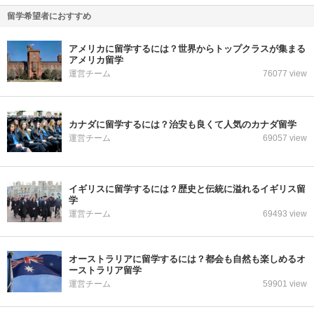
留学希望者におすすめ
アメリカに留学するには？世界からトップクラスが集まる
アメリカ留学
運営チーム
76077 view
カナダに留学するには？治安も良くて人気のカナダ留学
運営チーム
69057 view
イギリスに留学するには？歴史と伝統に溢れるイギリス留
学
運営チーム
69493 view
オーストラリアに留学するには？都会も自然も楽しめるオ
ーストラリア留学
運営チーム
59901 view