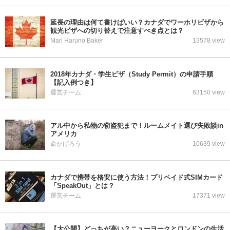
延長の理由は何て書けばいい？カナダでワーホリビザから
観光ビザへの切り替えで注意すべき点とは？
Mari Haruno Baker
13578 view
2018年カナダ・学生ビザ（Study Permit）の申請手順
【記入例つき】
運営チーム
63150 view
アル中から私物の窃盗犯まで！ルームメイト選び失敗談in
アメリカ
命かげろう
10639 view
カナダで携帯を格安に使う方法！プリペイド式SIMカード
「SpeakOut」とは？
運営チーム
17371 view
【大公開】どっちが高い？ニューヨークとロンドンの生活