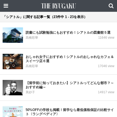
「シアトル」に関する記事一覧（23件中 1 - 23を表示）
読書にも試験勉強にもおすすめ！シアトルの図書館５選
高橋彩華
11646 view
おしゃれ女子におすすめ！シアトルのおしゃれなカフェ＆
スイーツ店６選
高橋彩華
17046 view
【留学前に知っておきたい】シアトルってどんな都市？～
おすすめ編～
美紗子
14917 view
50%OFFの学校も掲載！留学なら最低価格保証の比較サイ
ト〈ラングペディア〉