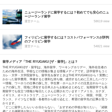
ニュージーランドに留学するには？初めてでも安心のニュ
ージーランド留学
運営チーム
58619 view
フィリピンに留学するには？コストパフォーマンスが評判
のフィリピン留学
運営チーム
54821 view
留学メディア「THE RYUGAKU [ザ・留学]」とは？
THE RYUGAKU[ザ・留学]は、海外留学、ワーキングホリデー、海外在住者の
ための海外生活、学校などの情報が集まる情報メディアです。語学留学もコミ
カレ・大学・大学院留学も、留学先を探すときはTHE RYUGAKUから！実際に
かかった留学費用、準備すると便利な持ち物、成功するために工夫したハウツ
ー情報、ワーホリの仕事の探し方、学生寮・ホームステイの注意点やルームシ
ェアの探し方、現地に滞在する日本人からお勧めまとめなど、短期留学でも長
期留学でも役立つ情報が毎日たくさん公開されています！アメリカ、カナダ、
イギリス、オーストラリア、ニュージーランド、フィリピン、韓国、中国、フ
ランス、ドイツなど各国・各都市から絞り込むと、希望の留学先の記事が見つ
かります。
「どこに留学したらいいか分からない」「おすすめの学校が知りたい」「経験
者による体験談が知りたい」「留学生活での節約方法を知りたい」。初めての