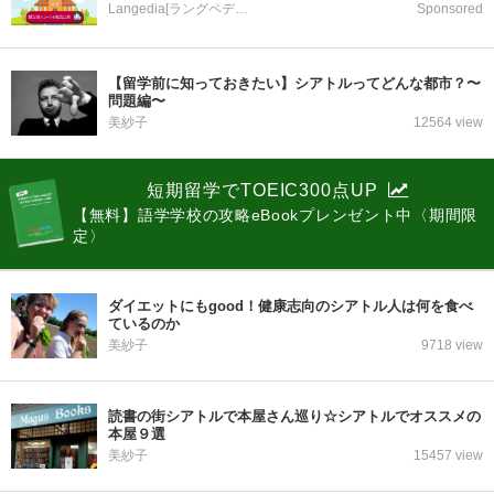
Langedia[ラングペディア]
Sponsored
【留学前に知っておきたい】シアトルってどんな都市？〜
問題編〜
美紗子
12564 view
短期留学でTOEIC300点UP
【無料】語学学校の攻略eBookプレンゼント中〈期間限
定〉
ダイエットにもgood！健康志向のシアトル人は何を食べ
ているのか
美紗子
9718 view
読書の街シアトルで本屋さん巡り☆シアトルでオススメの
本屋９選
美紗子
15457 view