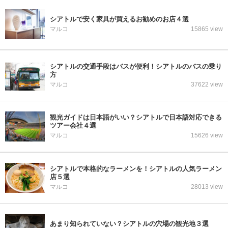
シアトルで安く家具が買えるお勧めのお店４選
マルコ
15865 view
シアトルの交通手段はバスが便利！シアトルのバスの乗り
方
マルコ
37622 view
観光ガイドは日本語がいい？シアトルで日本語対応できる
ツアー会社４選
マルコ
15626 view
シアトルで本格的なラーメンを！シアトルの人気ラーメン
店５選
マルコ
28013 view
あまり知られていない？シアトルの穴場の観光地３選