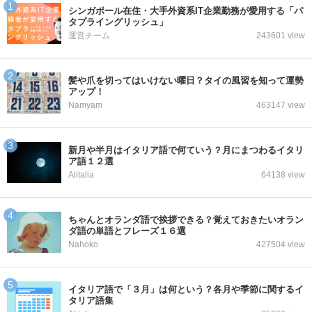
シンガポール在住・大手外資系IT企業勤務が愛用する「パ
タプライングリッシュ」
運営チーム
243601 view
髪や爪を切ってはいけない曜日？タイの風習を知って運勢
アップ！
Namyam
463147 view
新月や半月はイタリア語で何ていう？月にまつわるイタリ
ア語１２選
Alitalia
64138 view
ちゃんとオランダ語で挨拶できる？覚えておきたいオラン
ダ語の単語とフレーズ１６選
Nahoko
427504 view
イタリア語で「３月」は何という？各月や季節に関するイ
タリア語集