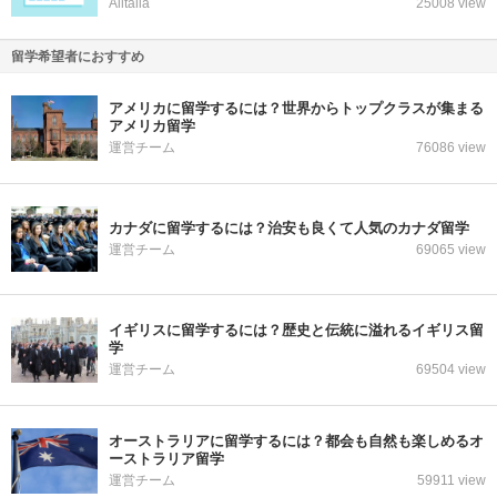
Alitalia
25008 view
留学希望者におすすめ
アメリカに留学するには？世界からトップクラスが集まる
アメリカ留学
運営チーム
76086 view
カナダに留学するには？治安も良くて人気のカナダ留学
運営チーム
69065 view
イギリスに留学するには？歴史と伝統に溢れるイギリス留
学
運営チーム
69504 view
オーストラリアに留学するには？都会も自然も楽しめるオ
ーストラリア留学
運営チーム
59911 view