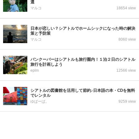
選
マルコ
18654 view
日本が恋しい？シアトルでホームシックになった時の解決
策と予防策
マルコ
8060 view
バンクーバーはシアトルも旅行圏内！１泊２日のシアトル
旅行を計画しよう
eplm
12566 view
シアトルの図書館を活用して節約♪日本語の本・CDを無料
でレンタル
ゆばーば。
9259 view