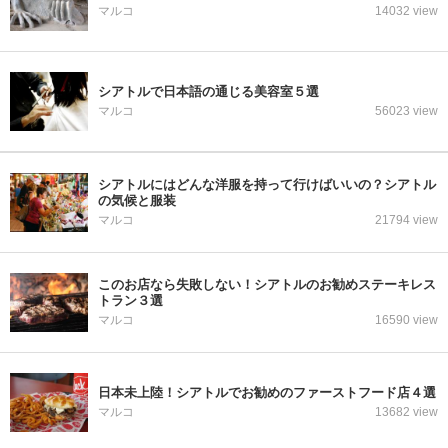
マルコ
14032 view
シアトルで日本語の通じる美容室５選
マルコ
56023 view
シアトルにはどんな洋服を持って行けばいいの？シアトル
の気候と服装
マルコ
21794 view
このお店なら失敗しない！シアトルのお勧めステーキレス
トラン３選
マルコ
16590 view
日本未上陸！シアトルでお勧めのファーストフード店４選
マルコ
13682 view