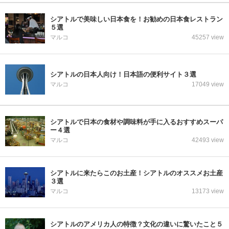
シアトルで美味しい日本食を！お勧めの日本食レストラン
５選
マルコ
45257 view
シアトルの日本人向け！日本語の便利サイト３選
マルコ
17049 view
シアトルで日本の食材や調味料が手に入るおすすめスーパ
ー４選
マルコ
42493 view
シアトルに来たらこのお土産！シアトルのオススメお土産
３選
マルコ
13173 view
シアトルのアメリカ人の特徴？文化の違いに驚いたこと５