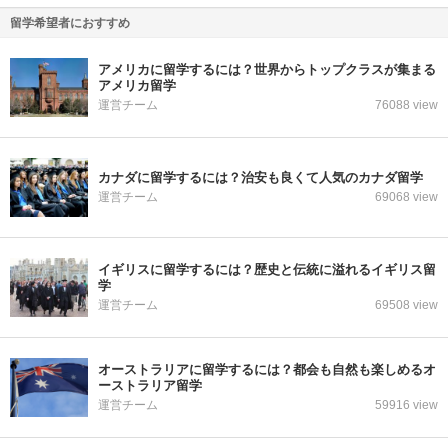
留学希望者におすすめ
アメリカに留学するには？世界からトップクラスが集まる
アメリカ留学
運営チーム
76088 view
カナダに留学するには？治安も良くて人気のカナダ留学
運営チーム
69068 view
イギリスに留学するには？歴史と伝統に溢れるイギリス留
学
運営チーム
69508 view
オーストラリアに留学するには？都会も自然も楽しめるオ
ーストラリア留学
運営チーム
59916 view