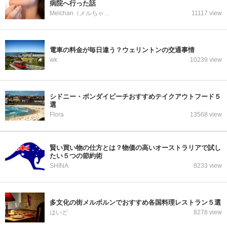
病院へ行った話
Melchan（メルちゃん）
11117 view
電車の料金が毎日違う？ウェリントンの交通事情
wk
10239 view
シドニー・ボンダイビーチおすすめテイクアウトフード５
選
Flora
13568 view
賢い買い物の仕方とは？物価の高いオーストラリアで試し
たい５つの節約術
SHINA
8233 view
多文化の街メルボルンでおすすめ各国料理レストラン５選
はいど
8278 view