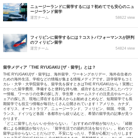
ニュージーランドに留学するには？初めてでも安心のニュ
ージーランド留学
運営チーム
58622 view
フィリピンに留学するには？コストパフォーマンスが評判
のフィリピン留学
運営チーム
54824 view
留学メディア「THE RYUGAKU [ザ・留学]」とは？
THE RYUGAKU[ザ・留学]は、海外留学、ワーキングホリデー、海外在住者の
ための海外生活、学校などの情報が集まる情報メディアです。語学留学もコミ
カレ・大学・大学院留学も、留学先を探すときはTHE RYUGAKUから！実際に
かかった留学費用、準備すると便利な持ち物、成功するために工夫したハウツ
ー情報、ワーホリの仕事の探し方、学生寮・ホームステイの注意点やルームシ
ェアの探し方、現地に滞在する日本人からお勧めまとめなど、短期留学でも長
期留学でも役立つ情報が毎日たくさん公開されています！アメリカ、カナダ、
イギリス、オーストラリア、ニュージーランド、フィリピン、韓国、中国、フ
ランス、ドイツなど各国・各都市から絞り込むと、希望の留学先の記事が見つ
かります。
「どこに留学したらいいか分からない」「おすすめの学校が知りたい」「経験
者による体験談が知りたい」「留学生活での節約方法を知りたい」。初めての
留学は分からないことだらけで、不安になったり、予算が心配だったりします