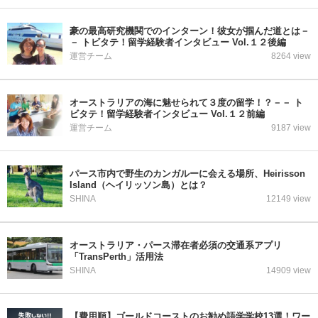
豪の最高研究機関でのインターン！彼女が掴んだ道とは－
－ トビタテ！留学経験者インタビュー Vol.１２後編
運営チーム
8264 view
オーストラリアの海に魅せられて３度の留学！？－－ ト
ビタテ！留学経験者インタビュー Vol.１２前編
運営チーム
9187 view
パース市内で野生のカンガルーに会える場所、Heirisson
Island（ヘイリッソン島）とは？
SHINA
12149 view
オーストラリア・パース滞在者必須の交通系アプリ
「TransPerth」活用法
SHINA
14909 view
【費用順】ゴールドコーストのお勧め語学学校13選！ワー