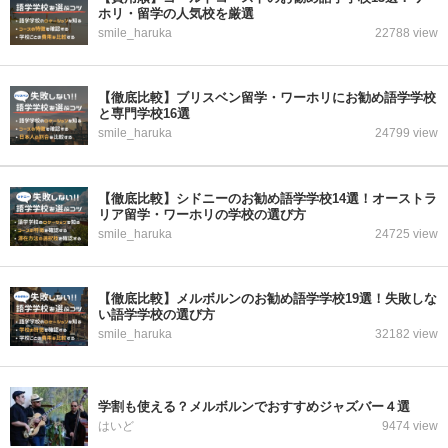
ホリ・留学の人気校を厳選
smile_haruka
22788 view
【徹底比較】ブリスベン留学・ワーホリにお勧め語学学校
と専門学校16選
smile_haruka
24799 view
【徹底比較】シドニーのお勧め語学学校14選！オーストラ
リア留学・ワーホリの学校の選び方
smile_haruka
24725 view
【徹底比較】メルボルンのお勧め語学学校19選！失敗しな
い語学学校の選び方
smile_haruka
32182 view
学割も使える？メルボルンでおすすめジャズバー４選
はいど
9474 view