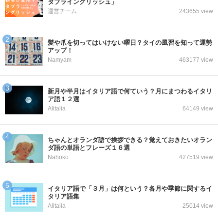
タプライングリッシュ」
運営チーム
243655 view
髪や爪を切ってはいけない曜日？タイの風習を知って運勢
アップ！
Namyam
463177 view
新月や半月はイタリア語で何ていう？月にまつわるイタリ
ア語１２選
Alitalia
64149 view
ちゃんとオランダ語で挨拶できる？覚えておきたいオラン
ダ語の単語とフレーズ１６選
Nahoko
427519 view
イタリア語で「３月」は何という？各月や季節に関するイ
タリア語集
Alitalia
25014 view