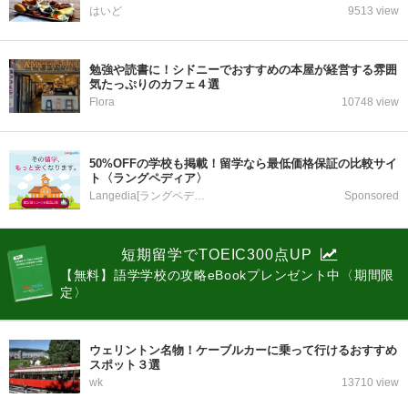
はいど
9513 view
勉強や読書に！シドニーでおすすめの本屋が経営する雰囲
気たっぷりのカフェ４選
Flora
10748 view
50%OFFの学校も掲載！留学なら最低価格保証の比較サイ
ト〈ラングペディア〉
Langedia[ラングペディア]
Sponsored
短期留学でTOEIC300点UP
【無料】語学学校の攻略eBookプレンゼント中〈期間限
定〉
ウェリントン名物！ケーブルカーに乗って行けるおすすめ
スポット３選
wk
13710 view