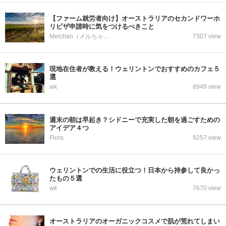
【ファーム就労者向け】オーストラリアのセカンドワーホ
リビザ申請時に気をつけるべきこと
Melchan（メルちゃん）
7307 view
現地在住者が教える！ウェリントンでおすすめのカフェ５
選
wk
8949 view
週末の朝は早起き？シドニーで充実した朝を過ごすための
アイデア４つ
Flora
9257 view
ウェリントンでの生活に役立つ！日本から持参して良かっ
たもの５選
wk
7670 view
オーストラリアのオーガニックコスメで肌が荒れてしまい