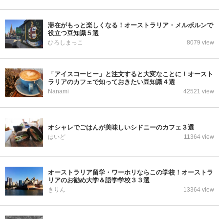
滞在がもっと楽しくなる！オーストラリア・メルボルンで
役立つ豆知識５選
ひろしまっこ
8079 view
「アイスコーヒー」と注文すると大変なことに！オースト
ラリアのカフェで知っておきたい豆知識４選
Nanami
42521 view
オシャレでごはんが美味しいシドニーのカフェ３選
はいど
11364 view
オーストラリア留学・ワーホリならこの学校！オーストラ
リアのお勧め大学＆語学学校３３選
きりん
13364 view