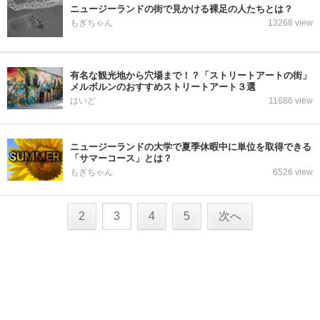
ニュージーランドの街で見かける裸足の人たちとは？
もぎちゃん
13268 view
有名な観光地から穴場まで！？「ストリートアートの街」
メルボルンのおすすめストリートアート３選
はいど
11686 view
ニュージーランドの大学で夏季休暇中に単位を取得できる
「サマーコース」とは？
もぎちゃん
6526 view
2
3
4
5
次へ