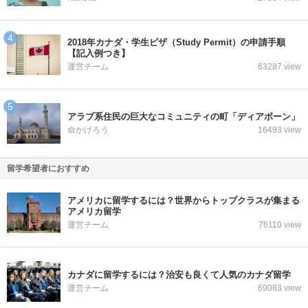
2018年カナダ・学生ビザ（Study Permit）の申請手順
【記入例つき】
運営チーム
63287 view
アラブ系住民の巨大なコミュニティの町「ディアボーン」
命かげろう
16493 view
留学希望者におすすめ
アメリカに留学するには？世界からトップクラスが集まる
アメリカ留学
運営チーム
76110 view
カナダに留学するには？治安も良くて人気のカナダ留学
運営チーム
69083 view