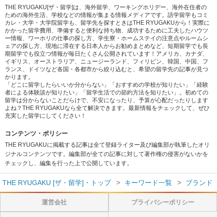
THE RYUGAKU[ザ・留学]は、海外留学、ワーキングホリデー、海外在住者の
ための海外生活、学校などの情報が集まる情報メディアです。語学留学もコミ
カレ・大学・大学院留学も、留学先を探すときはTHE RYUGAKUから！実際に
かかった留学費用、準備すると便利な持ち物、成功するために工夫したハウツ
ー情報、ワーホリの仕事の探し方、学生寮・ホームステイの注意点やルームシ
ェアの探し方、現地に滞在する日本人からお勧めまとめなど、短期留学でも長
期留学でも役立つ情報が毎日たくさん公開されています！アメリカ、カナダ、
イギリス、オーストラリア、ニュージーランド、フィリピン、韓国、中国、フ
ランス、ドイツなど各国・各都市から絞り込むと、希望の留学先の記事が見つ
かります。
「どこに留学したらいいか分からない」「おすすめの学校が知りたい」「経験
者による体験談が知りたい」「留学生活での節約方法を知りたい」。初めての
留学は分からないことだらけで、不安になったり、予算が心配だったりします
よね？THE RYUGAKUなら全て解決できます。最新情報をチェックして、ぜひ
充実した留学にしてください！
コンテンツ・ポリシー
THE RYUGAKUに掲載する記事は全て登録ライター及び編集部が執筆したオリ
ジナルコンテンツです。編集部が全ての記事に対して著作権の侵害がないかを
チェックし、編集を行った上で公開しています。
THE RYUGAKU [ザ・留学]・トップ
キーワード一覧
ブランド
運営会社
プライバシーポリシー