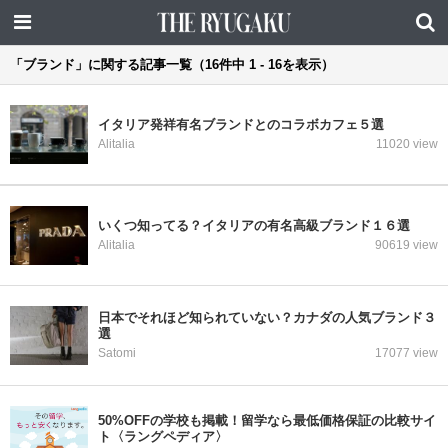
「ブランド」に関する記事一覧（16件中 1 - 16を表示）
イタリア発祥有名ブランドとのコラボカフェ５選
Alitalia
11020 view
いくつ知ってる？イタリアの有名高級ブランド１６選
Alitalia
90619 view
日本でそれほど知られていない？カナダの人気ブランド３
選
Satomi
17077 view
50%OFFの学校も掲載！留学なら最低価格保証の比較サイ
ト〈ラングペディア〉