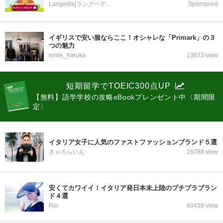
Langedia[ラングペディア]
Sponsored
イギリスで安い服ならここ！オシャレな「Primark」の３
つの魅力
smile_haruka
13673 view
短期留学でTOEIC300点UP
【無料】語学学校の攻略eBookプレンゼント中〈期間限
定〉
イタリア女子に人気のファストファッションブランド５選
きゃろらいん
28788 view
安くてカワイイ！イタリア発日本未上陸のプチプラブラン
ド４選
Rio
60439 view