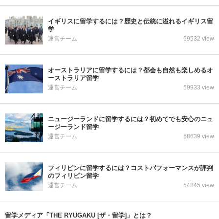
イギリスに留学するには？歴史と伝統に溢れるイギリス留
学
運営チーム
69532 view
オーストラリアに留学するには？都会も自然も楽しめるオ
ーストラリア留学
運営チーム
59933 view
ニュージーランドに留学するには？初めてでも安心のニュ
ージーランド留学
運営チーム
58639 view
フィリピンに留学するには？コストパフォーマンスが評判
のフィリピン留学
運営チーム
54845 view
留学メディア「THE RYUGAKU [ザ・留学]」とは？