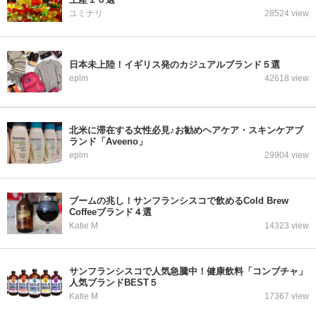
ユミナリ
28524 view
日本未上陸！イギリス発のカジュアルブランド５選
eplm
42618 view
北米に滞在する女性必見♪お勧めヘアケア・スキンケアブ
ランド「Aveeno」
eplm
29904 view
ブームの兆し！サンフランシスコで飲めるCold Brew
Coffeeブランド４選
Katie M
14323 view
サンフランシスコで人気急騰中！健康飲料「コンブチャ」
人気ブランドBEST５
Katie M
17367 view