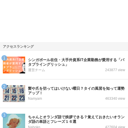
アクセスランキング
シンガポール在住・大手外資系IT企業勤務が愛用する「パ
タプライングリッシュ」
運営チーム
243877 view
髪や爪を切ってはいけない曜日？タイの風習を知って運勢
アップ！
Namyam
463340 view
ちゃんとオランダ語で挨拶できる？覚えておきたいオラン
ダ語の単語とフレーズ１６選
Nahoko
427604 view