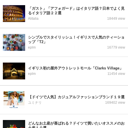
「ガスト」「アフォガード」はイタリア語？日本でよく見
るイタリア語２２選
Alitalia
18449 view
シンプルでスタイリッシュ！イギリスで人気のティーショ
ップ「T2」
eplm
16779 view
イギリス初の屋外アウトレットモール「Clarks Village」
eplm
11454 view
【ドイツで人気】カジュアルファッションブランド１９選
ユミナリ
169402 view
どんなお土産が喜ばれる？ドイツで買いたいオススメのお
土産１０選