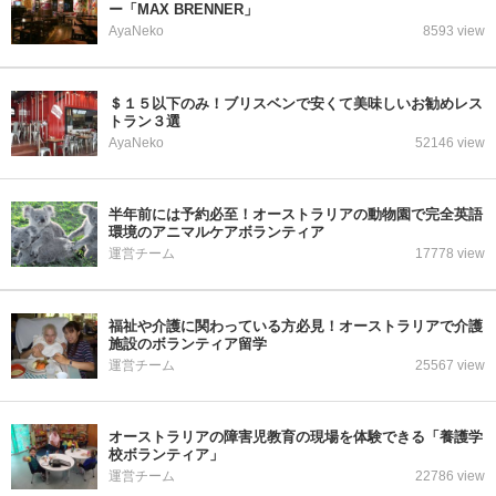
ー「MAX BRENNER」
AyaNeko
8593 view
＄１５以下のみ！ブリスベンで安くて美味しいお勧めレス
トラン３選
AyaNeko
52146 view
半年前には予約必至！オーストラリアの動物園で完全英語
環境のアニマルケアボランティア
運営チーム
17778 view
福祉や介護に関わっている方必見！オーストラリアで介護
施設のボランティア留学
運営チーム
25567 view
オーストラリアの障害児教育の現場を体験できる「養護学
校ボランティア」
運営チーム
22786 view