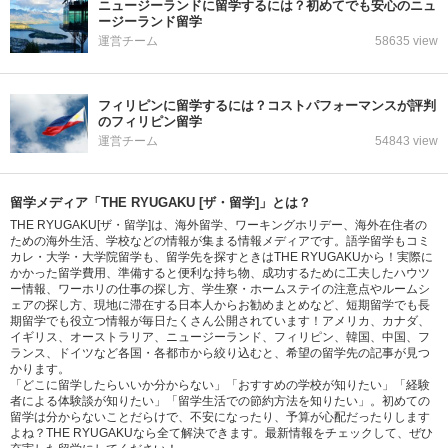
ニュージーランドに留学するには？初めてでも安心のニュ
ージーランド留学
運営チーム
58635 view
フィリピンに留学するには？コストパフォーマンスが評判
のフィリピン留学
運営チーム
54843 view
留学メディア「THE RYUGAKU [ザ・留学]」とは？
THE RYUGAKU[ザ・留学]は、海外留学、ワーキングホリデー、海外在住者の
ための海外生活、学校などの情報が集まる情報メディアです。語学留学もコミ
カレ・大学・大学院留学も、留学先を探すときはTHE RYUGAKUから！実際に
かかった留学費用、準備すると便利な持ち物、成功するために工夫したハウツ
ー情報、ワーホリの仕事の探し方、学生寮・ホームステイの注意点やルームシ
ェアの探し方、現地に滞在する日本人からお勧めまとめなど、短期留学でも長
期留学でも役立つ情報が毎日たくさん公開されています！アメリカ、カナダ、
イギリス、オーストラリア、ニュージーランド、フィリピン、韓国、中国、フ
ランス、ドイツなど各国・各都市から絞り込むと、希望の留学先の記事が見つ
かります。
「どこに留学したらいいか分からない」「おすすめの学校が知りたい」「経験
者による体験談が知りたい」「留学生活での節約方法を知りたい」。初めての
留学は分からないことだらけで、不安になったり、予算が心配だったりします
よね？THE RYUGAKUなら全て解決できます。最新情報をチェックして、ぜひ