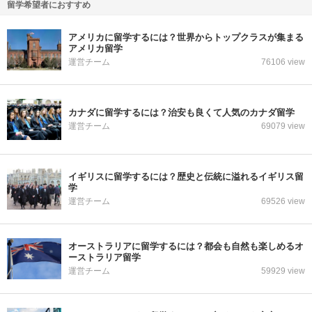
留学希望者におすすめ
アメリカに留学するには？世界からトップクラスが集まる
アメリカ留学
運営チーム
76106 view
カナダに留学するには？治安も良くて人気のカナダ留学
運営チーム
69079 view
イギリスに留学するには？歴史と伝統に溢れるイギリス留
学
運営チーム
69526 view
オーストラリアに留学するには？都会も自然も楽しめるオ
ーストラリア留学
運営チーム
59929 view