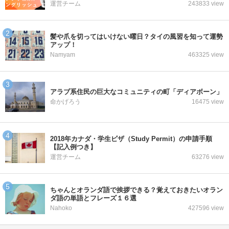
運営チーム
243833 view
髪や爪を切ってはいけない曜日？タイの風習を知って運勢
アップ！
Namyam
463325 view
アラブ系住民の巨大なコミュニティの町「ディアボーン」
命かげろう
16475 view
2018年カナダ・学生ビザ（Study Permit）の申請手順
【記入例つき】
運営チーム
63276 view
ちゃんとオランダ語で挨拶できる？覚えておきたいオラン
ダ語の単語とフレーズ１６選
Nahoko
427596 view