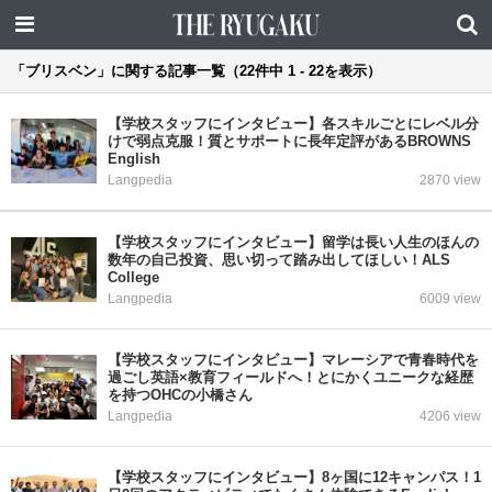
「ブリスベン」に関する記事一覧（22件中 1 - 22を表示）
【学校スタッフにインタビュー】各スキルごとにレベル分
けで弱点克服！質とサポートに長年定評があるBROWNS
English
Langpedia
2870 view
【学校スタッフにインタビュー】留学は長い人生のほんの
数年の自己投資、思い切って踏み出してほしい！ALS
College
Langpedia
6009 view
【学校スタッフにインタビュー】マレーシアで青春時代を
過ごし英語×教育フィールドへ！とにかくユニークな経歴
を持つOHCの小橋さん
Langpedia
4206 view
【学校スタッフにインタビュー】8ヶ国に12キャンパス！1