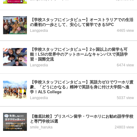
【学校スタッフにインタビュー】オーストラリアでの生活
の最初の一歩として、安心して留学できるSPC
Langpedia
4465 view
【学校スタッフにインタビュー】2ヶ国以上の留学も可
能！LSIの世界中のアットホームなキャンパスで英語学
習・国際交流
Langpedia
6474 view
【学校スタッフにインタビュー】英語力ゼロでワーホリ渡
豪、「どうにかなる」精神で英語を身に付け大学院へ進
学！ALS College
Langpedia
5037 view
【徹底比較】ブリスベン留学・ワーホリにお勧め語学学校
と専門学校16選
smile_haruka
24803 view