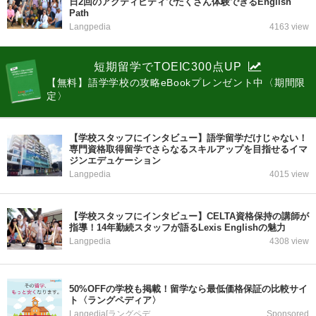
日2回のアクティビティでたくさん体験できるEnglish
Path
Langpedia
4163 view
短期留学でTOEIC300点UP
【無料】語学学校の攻略eBookプレンゼント中〈期間限
定〉
【学校スタッフにインタビュー】語学留学だけじゃない！
専門資格取得留学でさらなるスキルアップを目指せるイマ
ジンエデュケーション
Langpedia
4015 view
【学校スタッフにインタビュー】CELTA資格保持の講師が
指導！14年勤続スタッフが語るLexis Englishの魅力
Langpedia
4308 view
50%OFFの学校も掲載！留学なら最低価格保証の比較サイ
ト〈ラングペディア〉
Langedia[ラングペディア]
Sponsored