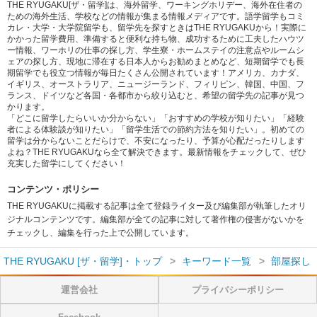
THE RYUGAKU[ザ・留学]は、海外留学、ワーキングホリデー、海外在住者の
ための海外生活、学校などの情報が集まる情報メディアです。語学留学もコミ
カレ・大学・大学院留学も、留学先を探すときはTHE RYUGAKUから！実際に
かかった留学費用、準備すると便利な持ち物、成功するために工夫したハウツ
ー情報、ワーホリの仕事の探し方、学生寮・ホームステイの注意点やルームシ
ェアの探し方、現地に滞在する日本人からお勧めまとめなど、短期留学でも長
期留学でも役立つ情報が毎日たくさん公開されています！アメリカ、カナダ、
イギリス、オーストラリア、ニュージーランド、フィリピン、韓国、中国、フ
ランス、ドイツなど各国・各都市から絞り込むと、希望の留学先の記事が見つ
かります。
「どこに留学したらいいか分からない」「おすすめの学校が知りたい」「経験
者による体験談が知りたい」「留学生活での節約方法を知りたい」。初めての
留学は分からないことだらけで、不安になったり、予算が心配だったりします
よね？THE RYUGAKUなら全て解決できます。最新情報をチェックして、ぜひ
充実した留学にしてください！
コンテンツ・ポリシー
THE RYUGAKUに掲載する記事は全て登録ライター及び編集部が執筆したオリ
ジナルコンテンツです。編集部が全ての記事に対して著作権の侵害がないかを
チェックし、編集を行った上で公開しています。
THE RYUGAKU [ザ・留学]・トップ
キーワード一覧
部屋探し
運営会社
プライバシーポリシー