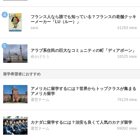
フランス人なら誰でも知っている？フランスの老舗クッキ
ーメーカー「LU（ルー）」
sara
41293 view
アラブ系住民の巨大なコミュニティの町「ディアボーン」
命かげろう
16525 view
留学希望者におすすめ
アメリカに留学するには？世界からトップクラスが集まる
アメリカ留学
運営チーム
76129 view
カナダに留学するには？治安も良くて人気のカナダ留学
運営チーム
69092 view