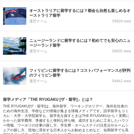
オーストラリアに留学するには？都会も自然も楽しめるオ
ーストラリア留学
運営チーム
59929 view
ニュージーランドに留学するには？初めてでも安心のニュ
ージーランド留学
運営チーム
58635 view
フィリピンに留学するには？コストパフォーマンスが評判
のフィリピン留学
運営チーム
54842 view
留学メディア「THE RYUGAKU [ザ・留学]」とは？
THE RYUGAKU[ザ・留学]は、海外留学、ワーキングホリデー、海外在住者の
ための海外生活、学校などの情報が集まる情報メディアです。語学留学もコミ
カレ・大学・大学院留学も、留学先を探すときはTHE RYUGAKUから！実際に
かかった留学費用、準備すると便利な持ち物、成功するために工夫したハウツ
ー情報、ワーホリの仕事の探し方、学生寮・ホームステイの注意点やルームシ
ェアの探し方、現地に滞在する日本人からお勧めまとめなど、短期留学でも長