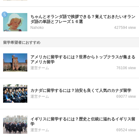
ちゃんとオランダ語で挨拶できる？覚えておきたいオラン
ダ語の単語とフレーズ１６選
Nahoko
427594 view
留学希望者におすすめ
アメリカに留学するには？世界からトップクラスが集まる
アメリカ留学
運営チーム
76106 view
カナダに留学するには？治安も良くて人気のカナダ留学
運営チーム
69077 view
イギリスに留学するには？歴史と伝統に溢れるイギリス留
学
運営チーム
69524 view