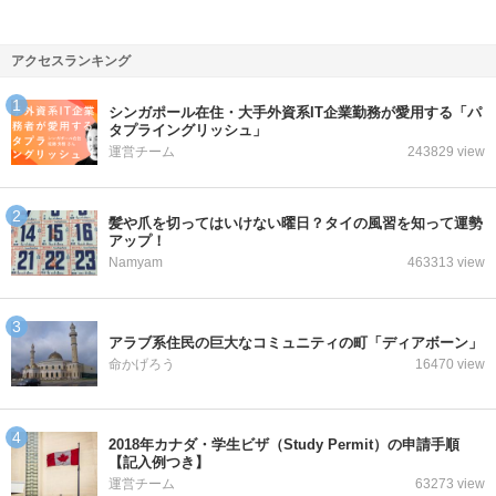
アクセスランキング
シンガポール在住・大手外資系IT企業勤務が愛用する「パ
タプライングリッシュ」
運営チーム
243829 view
髪や爪を切ってはいけない曜日？タイの風習を知って運勢
アップ！
Namyam
463313 view
アラブ系住民の巨大なコミュニティの町「ディアボーン」
命かげろう
16470 view
2018年カナダ・学生ビザ（Study Permit）の申請手順
【記入例つき】
運営チーム
63273 view