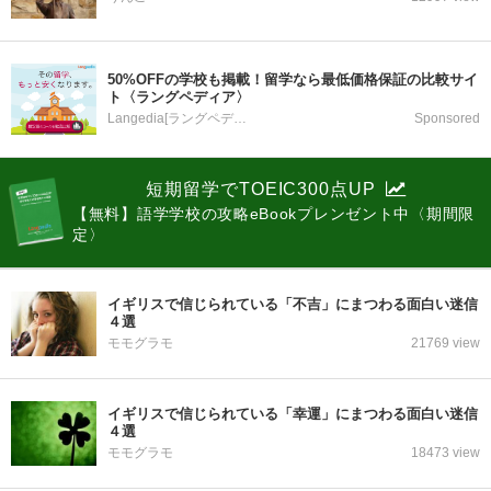
50%OFFの学校も掲載！留学なら最低価格保証の比較サイ
ト〈ラングペディア〉
Langedia[ラングペディア]
Sponsored
短期留学でTOEIC300点UP
【無料】語学学校の攻略eBookプレンゼント中〈期間限
定〉
イギリスで信じられている「不吉」にまつわる面白い迷信
４選
モモグラモ
21769 view
イギリスで信じられている「幸運」にまつわる面白い迷信
４選
モモグラモ
18473 view