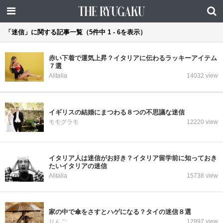
「迷信」に関する記事一覧（5件中 1 - 6を表示）
赤い下着で運気上昇？イタリアに伝わるラッキーアイテム
７選
Alitalia
14032 view
イギリスの結婚にまつわる８つの不思議な迷信
モモグラモ
12220 view
イタリア人は迷信がお好き？イタリア留学前に知っておき
たいイタリアの迷信
Alitalia
15738 view
家の中で傘をさすとハゲになる？タイの迷信８選
りんご
12997 view