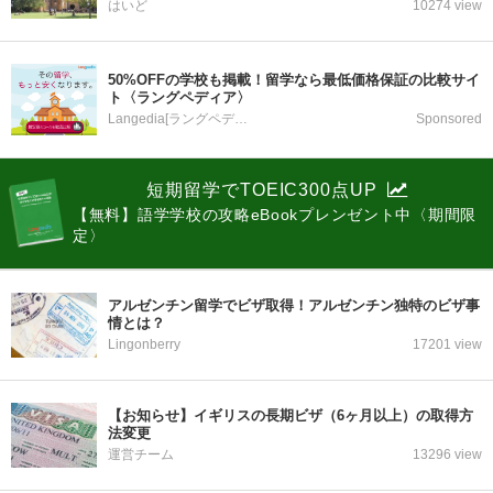
はいど
10274 view
50%OFFの学校も掲載！留学なら最低価格保証の比較サイ
ト〈ラングペディア〉
Langedia[ラングペディア]
Sponsored
短期留学でTOEIC300点UP
【無料】語学学校の攻略eBookプレンゼント中〈期間限
定〉
アルゼンチン留学でビザ取得！アルゼンチン独特のビザ事
情とは？
Lingonberry
17201 view
【お知らせ】イギリスの長期ビザ（6ヶ月以上）の取得方
法変更
運営チーム
13296 view