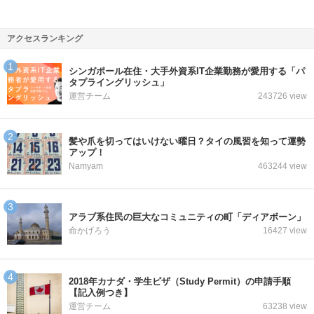
アクセスランキング
シンガポール在住・大手外資系IT企業勤務が愛用する「パ
タプライングリッシュ」
運営チーム
243726 view
髪や爪を切ってはいけない曜日？タイの風習を知って運勢
アップ！
Namyam
463244 view
アラブ系住民の巨大なコミュニティの町「ディアボーン」
命かげろう
16427 view
2018年カナダ・学生ビザ（Study Permit）の申請手順
【記入例つき】
運営チーム
63238 view