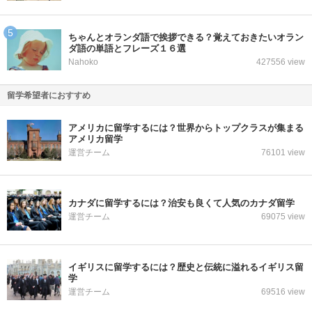
ちゃんとオランダ語で挨拶できる？覚えておきたいオラン
ダ語の単語とフレーズ１６選
Nahoko
427556 view
留学希望者におすすめ
アメリカに留学するには？世界からトップクラスが集まる
アメリカ留学
運営チーム
76101 view
カナダに留学するには？治安も良くて人気のカナダ留学
運営チーム
69075 view
イギリスに留学するには？歴史と伝統に溢れるイギリス留
学
運営チーム
69516 view