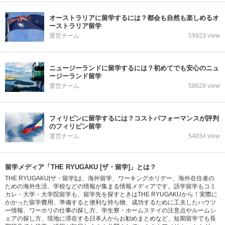
オーストラリアに留学するには？都会も自然も楽しめるオ
ーストラリア留学
運営チーム
59923 view
ニュージーランドに留学するには？初めてでも安心のニュ
ージーランド留学
運営チーム
58629 view
フィリピンに留学するには？コストパフォーマンスが評判
のフィリピン留学
運営チーム
54834 view
留学メディア「THE RYUGAKU [ザ・留学]」とは？
THE RYUGAKU[ザ・留学]は、海外留学、ワーキングホリデー、海外在住者の
ための海外生活、学校などの情報が集まる情報メディアです。語学留学もコミ
カレ・大学・大学院留学も、留学先を探すときはTHE RYUGAKUから！実際に
かかった留学費用、準備すると便利な持ち物、成功するために工夫したハウツ
ー情報、ワーホリの仕事の探し方、学生寮・ホームステイの注意点やルームシ
ェアの探し方、現地に滞在する日本人からお勧めまとめなど、短期留学でも長