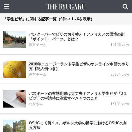
「学生ビザ」に関する記事一覧（6件中 1 - 6を表示）
バンクーバーでビザの切り替え！アメリカとの国境の街
「ポイントロバーツ」とは？
運営チーム
14195 view
2018年ニュージーランド学生ビザのオンライン申請のやり
方【記入例つき】
運営チーム
26354 view
パスポートの有効期限は大丈夫？アメリカ学生ビザ「J-1
ビザ」の申請時に注意すべき４つのこと
わかやん
15181 view
OSHCって何？メルボルン大学の留学におけるOSHCの加
入方法