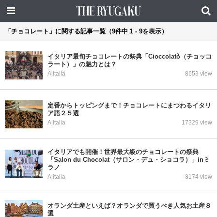
「チョコレート」に関する記事一覧（9件中 1 - 9を表示）
イタリア最旬チョコレートの祭典「Cioccolatò（チョッコ
ラート）」の魅力とは？
Alitalia
8653 view
定番からトッピングまで！チョコレートにまつわるイタリ
ア語２５選
Alitalia
17329 view
イタリアでも開催！世界最大級のチョコレートの祭典
「Salon du Chocolat（サロン・デュ・ショコラ）」inミ
ラノ
Alitalia
8174 view
オランダ土産といえば？オランダで買うべき人気お土産８
選