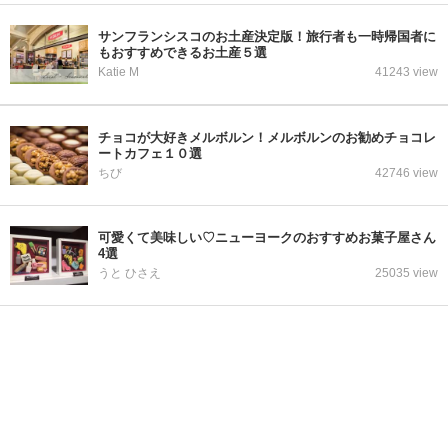
サンフランシスコのお土産決定版！旅行者も一時帰国者に
もおすすめできるお土産５選
Katie M
41243 view
チョコが大好きメルボルン！メルボルンのお勧めチョコレ
ートカフェ１０選
ちび
42746 view
可愛くて美味しい♡ニューヨークのおすすめお菓子屋さん
4選
うと ひさえ
25035 view