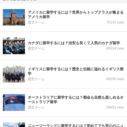
アメリカに留学するには？世界からトップクラスが集まる
アメリカ留学
運営チーム
76143 view
カナダに留学するには？治安も良くて人気のカナダ留学
運営チーム
69104 view
イギリスに留学するには？歴史と伝統に溢れるイギリス留
学
運営チーム
69556 view
オーストラリアに留学するには？都会も自然も楽しめるオ
ーストラリア留学
運営チーム
59952 view
ニュージーランドに留学するには？初めてでも安心のニュ