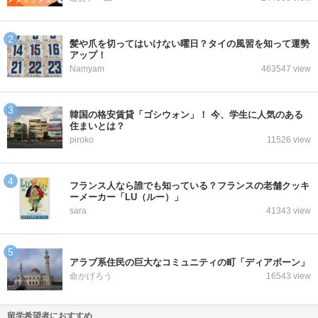
髪や爪を切ってはいけない曜日？タイの風習を知って運勢
アップ！
Namyam
463547 view
韓国の格安賃貸「ゴシウォン」！ 今、学生に人気のある
住まいとは？
piroko
11526 view
フランス人なら誰でも知っている？フランスの老舗クッキ
ーメーカー「LU（ルー）」
sara
41343 view
アラブ系住民の巨大なコミュニティの町「ディアボーン」
命かげろう
16543 view
留学希望者におすすめ