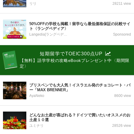
リリ
28211 view
50%OFFの学校も掲載！留学なら最低価格保証の比較サイ
ト〈ラングペディア〉
Langedia[ラングペディア]
Sponsored
短期留学でTOEIC300点UP
【無料】語学学校の攻略eBookプレンゼント中〈期間限
定〉
ブリスベンでも大人気！イスラエル発のチョコレート・バ
ー「MAX BRENNER」
AyaNeko
8600 view
どんなお土産が喜ばれる？ドイツで買いたいオススメのお
土産１０選
ユミナリ
28526 view