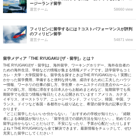
ージーランド留学
運営チーム
58660 view
フィリピンに留学するには？コストパフォーマンスが評判
のフィリピン留学
運営チーム
54871 view
留学メディア「THE RYUGAKU [ザ・留学]」とは？
THE RYUGAKU[ザ・留学]は、海外留学、ワーキングホリデー、海外在住者の
ための海外生活、学校などの情報が集まる情報メディアです。語学留学もコミ
カレ・大学・大学院留学も、留学先を探すときはTHE RYUGAKUから！実際に
かかった留学費用、準備すると便利な持ち物、成功するために工夫したハウツ
ー情報、ワーホリの仕事の探し方、学生寮・ホームステイの注意点やルームシ
ェアの探し方、現地に滞在する日本人からお勧めまとめなど、短期留学でも長
期留学でも役立つ情報が毎日たくさん公開されています！アメリカ、カナダ、
イギリス、オーストラリア、ニュージーランド、フィリピン、韓国、中国、フ
ランス、ドイツなど各国・各都市から絞り込むと、希望の留学先の記事が見つ
かります。
「どこに留学したらいいか分からない」「おすすめの学校が知りたい」「経験
者による体験談が知りたい」「留学生活での節約方法を知りたい」。初めての
留学は分からないことだらけで、不安になったり、予算が心配だったりします
よね？THE RYUGAKUなら全て解決できます。最新情報をチェックして、ぜひ
充実した留学にしてください！