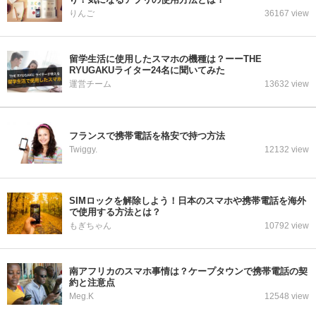
りんご
36167 view
留学生活に使用したスマホの機種は？ーーTHE
RYUGAKUライター24名に聞いてみた
運営チーム
13632 view
フランスで携帯電話を格安で持つ方法
Twiggy.
12132 view
SIMロックを解除しよう！日本のスマホや携帯電話を海外
で使用する方法とは？
もぎちゃん
10792 view
南アフリカのスマホ事情は？ケープタウンで携帯電話の契
約と注意点
Meg.K
12548 view