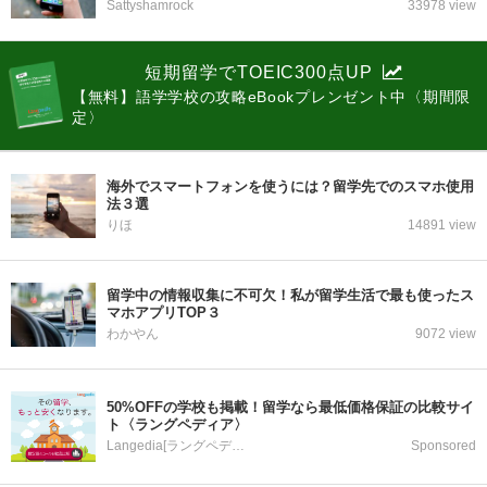
Sattyshamrock
33978 view
短期留学でTOEIC300点UP
【無料】語学学校の攻略eBookプレンゼント中〈期間限
定〉
海外でスマートフォンを使うには？留学先でのスマホ使用
法３選
りほ
14891 view
留学中の情報収集に不可欠！私が留学生活で最も使ったス
マホアプリTOP３
わかやん
9072 view
50%OFFの学校も掲載！留学なら最低価格保証の比較サイ
ト〈ラングペディア〉
Langedia[ラングペディア]
Sponsored