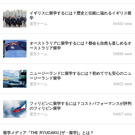
イギリスに留学するには？歴史と伝統に溢れるイギリス留
学
運営チーム
69482 view
オーストラリアに留学するには？都会も自然も楽しめるオ
ーストラリア留学
運営チーム
59898 view
ニュージーランドに留学するには？初めてでも安心のニュ
ージーランド留学
運営チーム
58602 view
フィリピンに留学するには？コストパフォーマンスが評判
のフィリピン留学
運営チーム
54807 view
留学メディア「THE RYUGAKU [ザ・留学]」とは？