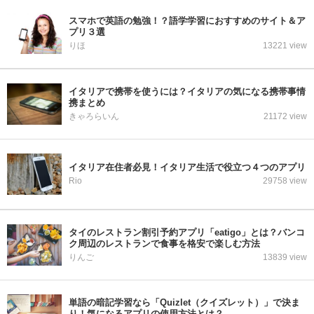
スマホで英語の勉強！？語学学習におすすめのサイト＆ア
プリ３選
りほ
13221 view
イタリアで携帯を使うには？イタリアの気になる携帯事情
携まとめ
きゃろらいん
21172 view
イタリア在住者必見！イタリア生活で役立つ４つのアプリ
Rio
29758 view
タイのレストラン割引予約アプリ「eatigo」とは？バンコ
ク周辺のレストランで食事を格安で楽しむ方法
りんご
13839 view
単語の暗記学習なら「Quizlet（クイズレット）」で決ま
り！気になるアプリの使用方法とは？