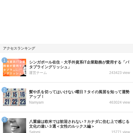
アクセスランキング
シンガポール在住・大手外資系IT企業勤務が愛用する「パ
タプライングリッシュ」
運営チーム
243423 view
髪や爪を切ってはいけない曜日？タイの風習を知って運勢
アップ！
Namyam
463024 view
八重歯は欧米では歓迎されない？カナダに住む上で感じる
文化の違い３選＜女性のルックス編＞
Satomi
15771 view