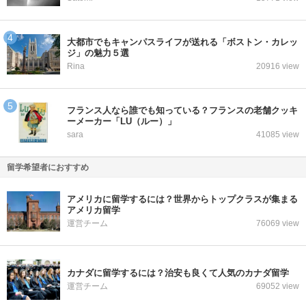
大都市でもキャンパスライフが送れる「ボストン・カレッ
ジ」の魅力５選
Rina
20916 view
フランス人なら誰でも知っている？フランスの老舗クッキ
ーメーカー「LU（ルー）」
sara
41085 view
留学希望者におすすめ
アメリカに留学するには？世界からトップクラスが集まる
アメリカ留学
運営チーム
76069 view
カナダに留学するには？治安も良くて人気のカナダ留学
運営チーム
69052 view