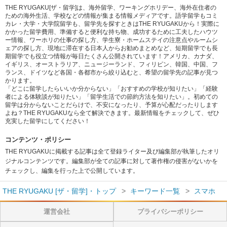
THE RYUGAKU[ザ・留学]は、海外留学、ワーキングホリデー、海外在住者の
ための海外生活、学校などの情報が集まる情報メディアです。語学留学もコミ
カレ・大学・大学院留学も、留学先を探すときはTHE RYUGAKUから！実際に
かかった留学費用、準備すると便利な持ち物、成功するために工夫したハウツ
ー情報、ワーホリの仕事の探し方、学生寮・ホームステイの注意点やルームシ
ェアの探し方、現地に滞在する日本人からお勧めまとめなど、短期留学でも長
期留学でも役立つ情報が毎日たくさん公開されています！アメリカ、カナダ、
イギリス、オーストラリア、ニュージーランド、フィリピン、韓国、中国、フ
ランス、ドイツなど各国・各都市から絞り込むと、希望の留学先の記事が見つ
かります。
「どこに留学したらいいか分からない」「おすすめの学校が知りたい」「経験
者による体験談が知りたい」「留学生活での節約方法を知りたい」。初めての
留学は分からないことだらけで、不安になったり、予算が心配だったりします
よね？THE RYUGAKUなら全て解決できます。最新情報をチェックして、ぜひ
充実した留学にしてください！
コンテンツ・ポリシー
THE RYUGAKUに掲載する記事は全て登録ライター及び編集部が執筆したオリ
ジナルコンテンツです。編集部が全ての記事に対して著作権の侵害がないかを
チェックし、編集を行った上で公開しています。
THE RYUGAKU [ザ・留学]・トップ
キーワード一覧
スマホ
運営会社
プライバシーポリシー