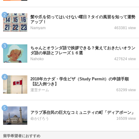
髪や爪を切ってはいけない曜日？タイの風習を知って運勢
アップ！
Namyam
463381 view
ちゃんとオランダ語で挨拶できる？覚えておきたいオラン
ダ語の単語とフレーズ１６選
Nahoko
427624 view
2018年カナダ・学生ビザ（Study Permit）の申請手順
【記入例つき】
運営チーム
63299 view
アラブ系住民の巨大なコミュニティの町「ディアボーン」
命かげろう
16509 view
留学希望者におすすめ