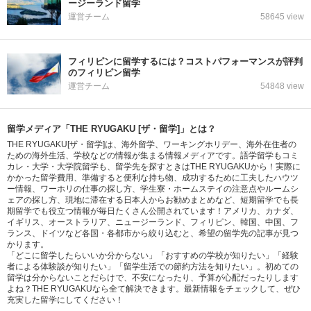
ージーランド留学
運営チーム
58645 view
フィリピンに留学するには？コストパフォーマンスが評判
のフィリピン留学
運営チーム
54848 view
留学メディア「THE RYUGAKU [ザ・留学]」とは？
THE RYUGAKU[ザ・留学]は、海外留学、ワーキングホリデー、海外在住者の
ための海外生活、学校などの情報が集まる情報メディアです。語学留学もコミ
カレ・大学・大学院留学も、留学先を探すときはTHE RYUGAKUから！実際に
かかった留学費用、準備すると便利な持ち物、成功するために工夫したハウツ
ー情報、ワーホリの仕事の探し方、学生寮・ホームステイの注意点やルームシ
ェアの探し方、現地に滞在する日本人からお勧めまとめなど、短期留学でも長
期留学でも役立つ情報が毎日たくさん公開されています！アメリカ、カナダ、
イギリス、オーストラリア、ニュージーランド、フィリピン、韓国、中国、フ
ランス、ドイツなど各国・各都市から絞り込むと、希望の留学先の記事が見つ
かります。
「どこに留学したらいいか分からない」「おすすめの学校が知りたい」「経験
者による体験談が知りたい」「留学生活での節約方法を知りたい」。初めての
留学は分からないことだらけで、不安になったり、予算が心配だったりします
よね？THE RYUGAKUなら全て解決できます。最新情報をチェックして、ぜひ
充実した留学にしてください！