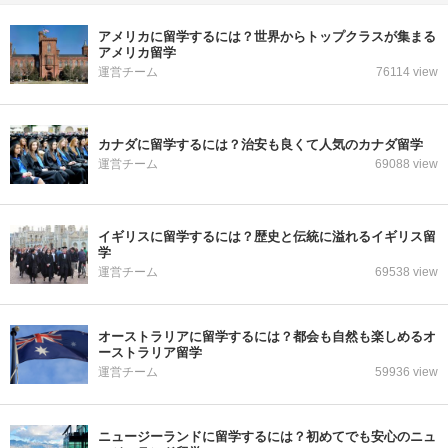
アメリカに留学するには？世界からトップクラスが集まる
アメリカ留学
運営チーム
76114 view
カナダに留学するには？治安も良くて人気のカナダ留学
運営チーム
69088 view
イギリスに留学するには？歴史と伝統に溢れるイギリス留
学
運営チーム
69538 view
オーストラリアに留学するには？都会も自然も楽しめるオ
ーストラリア留学
運営チーム
59936 view
ニュージーランドに留学するには？初めてでも安心のニュ