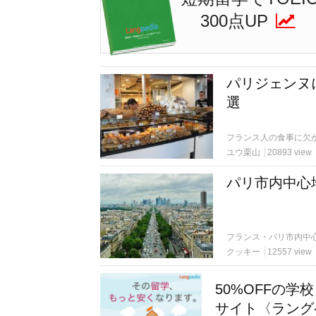
300点UP
パリジェンヌ
選
ユウ栗山
20893 view
パリ市内中心
クッキー
12557 view
50%OFFの
サイト〈ラング