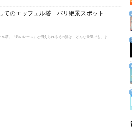
してのエッフェル塔 パリ絶景スポット
パリといえば、エッフェル塔。「鉄のレース」と例えられるその姿は、どんな天気でも、またどんな時間帯でも、そのときどきの美しさがあり、パリで写真や絵を学んでいる人にとって絶好の被写体ですよね。そこで今回は、「エッフェル塔を見るなら・撮るならここ！」という絶景スポットをご紹介します。