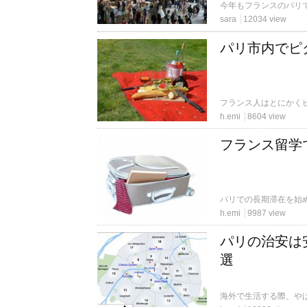
sara
12034 view
パリ市内でピ
h.emi
8604 view
フランス留学
h.emi
9987 view
パリの治安は
選