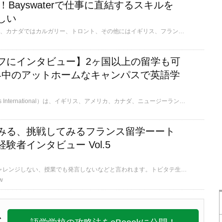
上！Bayswaterで仕事に直結するスキルを
しい
Bayswater Educationは、カナダではカルガリー、トロント、その他にはイギリス、フランス、キプロス、南アフリカにも校舎を持つ大規模語学学校グループです。約75年の歴史を持ち、世界各国からの留学生に質の高いコースや個別指導、オンラインプラットフォームでの学習進捗管理と教師からのアドバイス、プロフェッショナルコースやユニークなアクティビティを提供し、学習に集中できる環境を整えている学校です。 教育業界歴20年、バンクーバー在住の学校スタッフにインタビューしました。
フにインタビュー】2ヶ国以上の留学も可
世界中のアットホームなキャンパスで英語学
LSI（Language Studies International）は、イギリス、アメリカ、カナダ、ニュージーランド、オーストラリア、フランス、スイスの7ヶ国13都市にキャンパスがあるワールドワイドな語学学校です。 世界規模の学校ですが、各キャンパスは中規模で教師・スタッフと生徒の距離が近く、和気あいあいとした雰囲気です。 各国のホームステイ先も、業者を入れずにLSIが直接手配しており、良いホームステイ先が多いと定評があります。 LSIに2011年から勤務している小栗さんにお話を伺いました。
みる、挑戦してみるフランス留学ーート
験者インタビュー Vol.5
よく、日本の学生はチャレンジしない、授業でも発言しないなどと言われます。トビタテ生としてパリ政治学院に留学した寺田さんも昔はそうでした。しかし、チャレンジすることの大事さを知った彼女はフランスでの留学生活を大成功させました。今回は、そんな彼女のフランスでの挑戦をお伝えします。
w
C