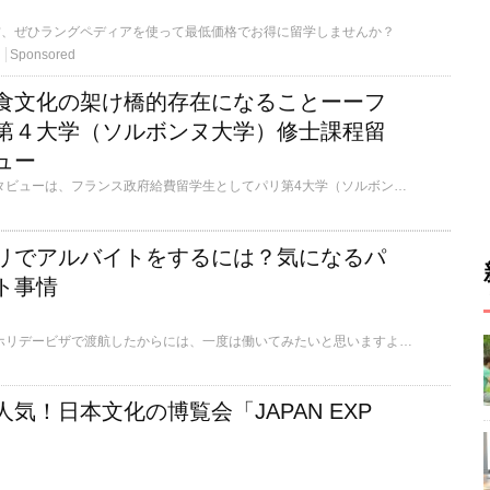
方、ぜひラングペディアを使って最低価格でお得に留学しませんか？
Sponsored
食文化の架け橋的存在になることーーフ
第４大学（ソルボンヌ大学）修士課程留
ュー
今回の留学経験者インタビューは、フランス政府給費留学生としてパリ第4大学（ソルボンヌ大学）修士課程に在籍しながら、ブログ「パリノメモ」の運用をはじめ、フリーで執筆、翻訳、通訳、コンサル業などを行うジュロウさん。日韓ハーフとして生まれ、幼い頃から韓国と日本を行き来し、ワーホリ〜語学留学の経験を経て、現在に至るまでのお話を2回に分けてお伝えします。第2回目の本記事では、フランスでのワイナリー研修体験から現在、将来の夢についてのお話をお届けします。
リでアルバイトをするには？気になるパ
ト事情
学生ビザやワーキングホリデービザで渡航したからには、一度は働いてみたいと思いますよね。働くメリットはお給料だけでなく、たくさんの人と出会えること、語学の発達が望めることなどいろいろあります。それでは、私のパリでのアルバイト経験をお話ししたいと思います。
気！日本文化の博覧会「JAPAN EXP