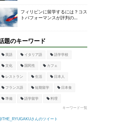
フィリピンに留学するには？コス
トパフォーマンスが評判の...
話題のキーワード
英語
イタリア語
語学学校
文化
国民性
カフェ
レストラン
生活
日本人
フランス語
短期留学
日本食
準備
語学留学
料理
キーワード一覧
@THE_RYUGAKUさんのツイート