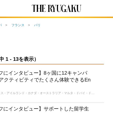
パ
フランス
パリ
1 - 13を表示）
フにインタビュー】8ヶ国に12キャンパ
のアクティビティでたくさん体験できるEn
English Pathは、イギリス・アイルランド・カナダ・オーストラリア・マルタ・ドバイ・ドイツ・フランスの8ヶ国に12のキャンパスがあるグローバルな語学学校です。ほとんどのキャンパスで放課後と夜に2つのアクティビティを開催しており、その国ならではの体験ができるだけでなく、学校外でも英語を使い、世界中からの留学生と友達になれるチャンスがあります。
フにインタビュー】サポートした留学生