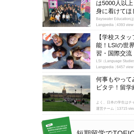
は5000人以
身に着けてほ
Langpedia
4393 view
【学校スタッ
能！LSIの
習・国際交流
Langpedia
6457 view
何事もやって
ビタテ！留学経
運営チーム
13715 vie
短期留学でTOEI