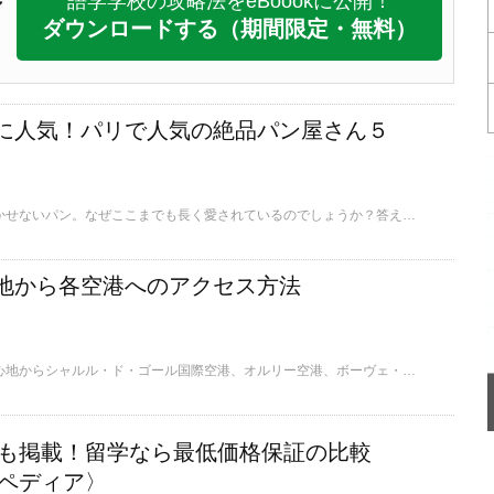
語学学校の攻略法をeBoookに公開！
ダウンロードする
（期間限定・無料）
に人気！パリで人気の絶品パン屋さん５
フランス人の食事に欠かせないパン。なぜここまでも長く愛されているのでしょうか？答えはとてもシンプル。それはとても美味しいから！中でもグルメが集まる街・パリは絶品パン屋さんの激戦区。そこで明日から訪れたい本当に美味しいパン屋さんを5つ紹介します。
地から各空港へのアクセス方法
フランス・パリ市内中心地からシャルル・ド・ゴール国際空港、オルリー空港、ボーヴェ・ティレ空港、それぞれの移動手段、料金、所要時間などのアクセス方法についてご紹介します。
学校も掲載！留学なら最低価格保証の比較
ペディア〉