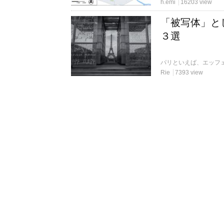
h.emi
16203 view
「被写体」と
３選
Rie
7393 view