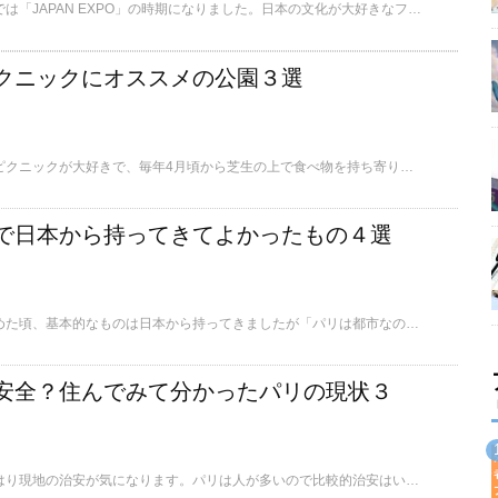
今年もフランスのパリでは「JAPAN EXPO」の時期になりました。日本の文化が大好きなフランス人が集まる「JAPAN EXPO」とはどんなイベントでしょうか？
クニックにオススメの公園３選
フランス人はとにかくピクニックが大好きで、毎年4月頃から芝生の上で食べ物を持ち寄り夜遅くまで楽しみます。パリ市内には公園や森が沢山ありますので、オススメの場所をご紹介いたします。
で日本から持ってきてよかったもの４選
パリでの長期滞在を始めた頃、基本的なものは日本から持ってきましたが「パリは都市なので、なくなったら現地で必要最小限のものは買えるだろう」と思っていました。 しかしそこには大きな落とし穴が！！ 日本では当たり前でも、大都市パリでもなかなか手に入らないものがありました。筆者の体験談と共にご紹介いたします。
安全？住んでみて分かったパリの現状３
海外で生活する際、やはり現地の治安が気になります。パリは人が多いので比較的治安はいい方ですが、注意したい地域もありますので、筆者が生活してみての実体験をもとにご紹介いたします。