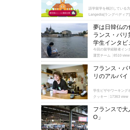
語学留学を検討している
Langedia[ラングペディア]
夢は日韓仏の
ランス・パリ
学生インタビ
運営チーム
8510 view
フランス・パ
リのアルバイ
クッキー
17363 view
フランスで大人
O」