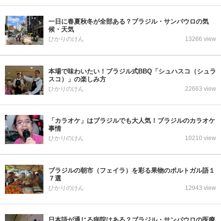
一日に春夏秋冬が全部ある？ブラジル・サンパウロの気
候・天気
ひかりのけん
13266 view
本場で味わいたい！ブラジル式BBQ「シュハスコ（シュラ
スコ）」の楽しみ方
ひかりのけん
22663 view
「カラオケ」はブラジルでも大人気！ブラジルのカラオケ
事情
ひかりのけん
10210 view
ブラジルの朝市（フェイラ）を彩る果物のポルトガル語１
７選
ひかりのけん
12943 view
日本語が通じる病院はある？ブラジル・サンパウロの医療