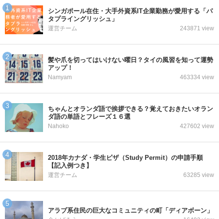
シンガポール在住・大手外資系IT企業勤務が愛用する「パ
タプライングリッシュ」
運営チーム
243871 view
髪や爪を切ってはいけない曜日？タイの風習を知って運勢
アップ！
Namyam
463334 view
ちゃんとオランダ語で挨拶できる？覚えておきたいオラン
ダ語の単語とフレーズ１６選
Nahoko
427602 view
2018年カナダ・学生ビザ（Study Permit）の申請手順
【記入例つき】
運営チーム
63285 view
アラブ系住民の巨大なコミュニティの町「ディアボーン」