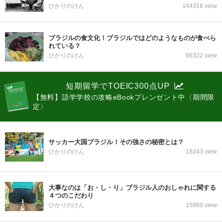
ひかりのけん
144316 view
ブラジルの食文化！ブラジルではどのようなものが食べら
れている？
ひかりのけん
66322 view
短期留学でTOEIC300点UP
【無料】語学学校の攻略eBookプレンゼント中〈期間限
定〉
サッカー大国ブラジル！その強さの秘密とは？
ひかりのけん
18243 view
大事なのは「お・し・り」ブラジル人のおしゃれに関する
４つのこだわり
ひかりのけん
15960 view