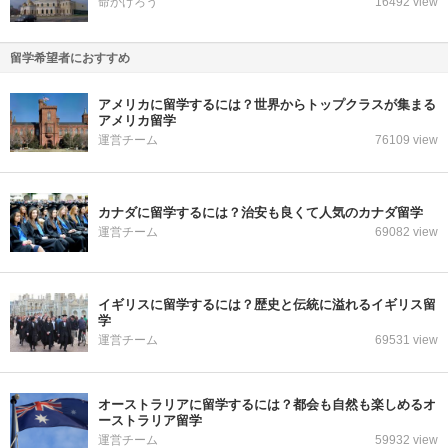
命かげろう
16492 view
留学希望者におすすめ
アメリカに留学するには？世界からトップクラスが集まる
アメリカ留学
運営チーム
76109 view
カナダに留学するには？治安も良くて人気のカナダ留学
運営チーム
69082 view
イギリスに留学するには？歴史と伝統に溢れるイギリス留
学
運営チーム
69531 view
オーストラリアに留学するには？都会も自然も楽しめるオ
ーストラリア留学
運営チーム
59932 view