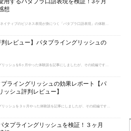
愛用するパタプラ口語表現を検証！3ヶ月
感想
3ヶ月間で効果を感じたネイティブのビジネス表現が身につく「パタプラ口語表現」の体験談を紹介します。なぜ続けられたのか？どうやって学ぶのか？を大解説！私と同じように「TOEICでは学べない、ネイティブが実際に使うビジネス表現を習得したい」と悩んでいる人にぜひ読んでもらいたいです。
評判レビュー】パタプライングリッシュの
前回、パタプラグイングリッシュを6ヶ月やった体験談を記事にしましたが、その続編です！更に半年続けてみて、1年で効果はどうだったのか？果たしてパタプライングリッシュがお勧めできるのか？などご紹介します。
タプライングリッシュの効果レポート【パ
リッシュ評判レビュー】
前回、パタプラグイングリッシュを３ヶ月やった体験談を記事にしましたが、その続編です！更に3ヶ月続けてみて効果はどうだったのか？果たしてパタプライングリッシュがお勧めできるのか？などご紹介します。
パタプライングリッシュを検証！３ヶ月