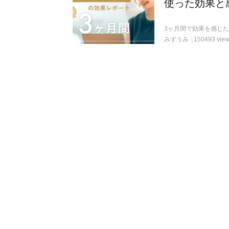
使った効果と
みずうみ
150493 vie