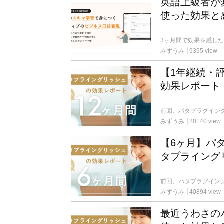
英語上級者が
使った効果と
みずうみ
9395 view
【1年継続・
効果レポート
みずうみ
20140 view
【6ヶ月】パ
タプライング
みずうみ
40894 view
最近うわさの