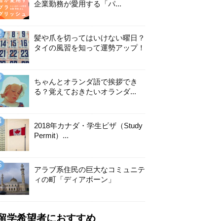
企業勤務が愛用する「パ...
髪や爪を切ってはいけない曜日？
タイの風習を知って運勢アップ！
ちゃんとオランダ語で挨拶でき
る？覚えておきたいオランダ...
2018年カナダ・学生ビザ（Study
Permit）...
アラブ系住民の巨大なコミュニテ
ィの町「ディアボーン」
留学希望者におすすめ