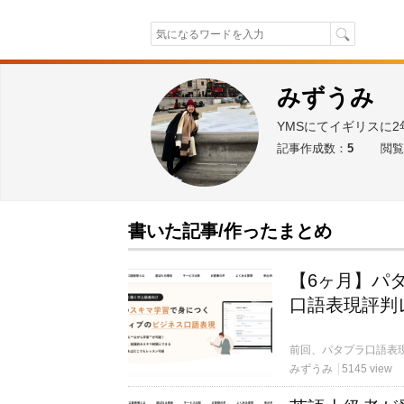
みずうみ
YMSにてイギリスに
記事作成数：
5
閲覧
書いた記事/作ったまとめ
【6ヶ月】パ
口語表現評判
みずうみ
5145 view