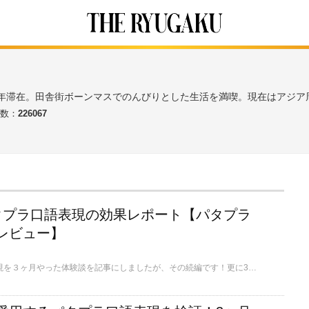
2年滞在。田舎街ボーンマスでのんびりとした生活を満喫。現在はアジア
数：
226067
タプラ口語表現の効果レポート【パタプラ
レビュー】
前回、パタプラ口語表現を３ヶ月やった体験談を記事にしましたが、その続編です！更に3ヶ月続けてみて効果はどうだったのか？果たしてパタプライングリッシュがお勧めできるのか？などご紹介します