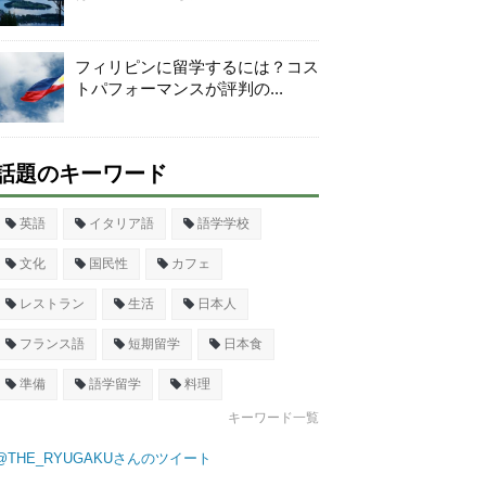
フィリピンに留学するには？コス
トパフォーマンスが評判の...
話題のキーワード
英語
イタリア語
語学学校
文化
国民性
カフェ
レストラン
生活
日本人
フランス語
短期留学
日本食
準備
語学留学
料理
キーワード一覧
@THE_RYUGAKUさんのツイート