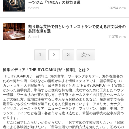
ーツジム「YMCA」の魅力３選
Satomi
13254 view
割り勘は英語で何という？レストランで使える注文以外の
英語表現８選
Satomi
11375 view
1
2
3
次へ
留学メディア「THE RYUGAKU [ザ・留学]」とは？
THE RYUGAKU[ザ・留学]は、海外留学、ワーキングホリデー、海外在住者の
ための海外生活、学校などの情報が集まる情報メディアです。語学留学もコミ
カレ・大学・大学院留学も、留学先を探すときはTHE RYUGAKUから！実際に
かかった留学費用、準備すると便利な持ち物、成功するために工夫したハウツ
ー情報、ワーホリの仕事の探し方、学生寮・ホームステイの注意点やルームシ
ェアの探し方、現地に滞在する日本人からお勧めまとめなど、短期留学でも長
期留学でも役立つ情報が毎日たくさん公開されています！アメリカ、カナダ、
イギリス、オーストラリア、ニュージーランド、フィリピン、韓国、中国、フ
ランス、ドイツなど各国・各都市から絞り込むと、希望の留学先の記事が見つ
かります。
「どこに留学したらいいか分からない」「おすすめの学校が知りたい」「経験
者による体験談が知りたい」「留学生活での節約方法を知りたい」。初めての