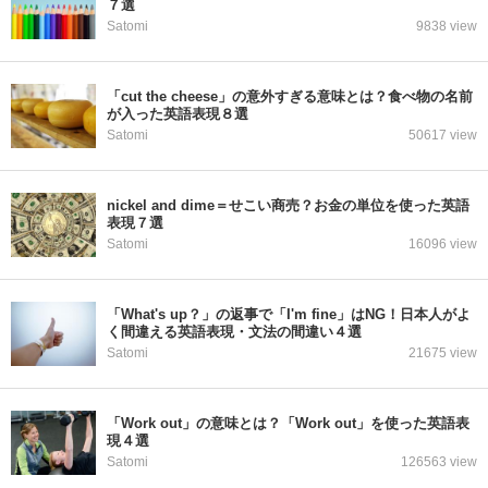
７選
Satomi
9838 view
「cut the cheese」の意外すぎる意味とは？食べ物の名前
が入った英語表現８選
Satomi
50617 view
nickel and dime＝せこい商売？お金の単位を使った英語
表現７選
Satomi
16096 view
「What's up？」の返事で「I'm fine」はNG！日本人がよ
く間違える英語表現・文法の間違い４選
Satomi
21675 view
「Work out」の意味とは？「Work out」を使った英語表
現４選
Satomi
126563 view