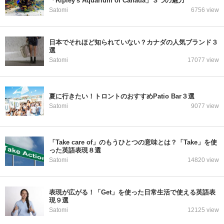
「Ripley's Aquarium of Canada」３つの魅力
Satomi
6756 view
日本でそれほど知られていない？カナダの人気ブランド３
選
Satomi
17077 view
夏に行きたい！トロントのおすすめPatio Bar３選
Satomi
9077 view
「Take care of」のもうひとつの意味とは？「Take」を使
った英語表現８選
Satomi
14820 view
表現が広がる！「Get」を使った日常生活で使える英語表
現９選
Satomi
12125 view