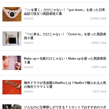
「○○を置く」だけじゃない！「put down」を使った日常
会話で役立つ英語表現５選
Satomi
118992 view
「〜に来る」だけじゃない！「Come to」を使った英語表
現６選
Satomi
28861 view
Make up＝化粧だけじゃない！Make upを使った英語表現
５選
Satomi
12897 view
海外ドラマが見放題のNetflixとは？Netflixで観られる人気
の海外ドラマ１０選
Satomi
9215 view
ジムなのに仕事探しができる？トロントでおすすめのスポ