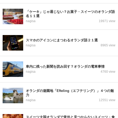
「ケーキ」じゃ通じない？お菓子・スイーツのオランダ語
名１１選
nagisa
19971 view
スマホのアイコンにまつわるオランダ語２１選
nagisa
8965 view
車内に残った新聞を読み回す？オランダの電車事情
nagisa
4760 view
オランダの遊園地「Efteling（エフテリング）」４つの魅
力
nagisa
12551 view
スイーツ大国オランダで意外と見つからないスイーツ・食