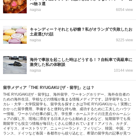
べ物３選
nagisa
6054 view
キャンディー？それとも砂糖？私がオランダで失敗したお
土産選びの話
nagisa
9225 view
海外で事故を起こした時はどうする！？自転車で高級車に
激突した私の体験談
nagisa
10144 view
留学メディア「THE RYUGAKU [ザ・留学]」とは？
THE RYUGAKU[ザ・留学]は、海外留学、ワーキングホリデー、海外在住者の
ための海外生活、学校などの情報が集まる情報メディアです。語学留学もコミ
カレ・大学・大学院留学も、留学先を探すときはTHE RYUGAKUから！実際に
かかった留学費用、準備すると便利な持ち物、成功するために工夫したハウツ
ー情報、ワーホリの仕事の探し方、学生寮・ホームステイの注意点やルームシ
ェアの探し方、現地に滞在する日本人からお勧めまとめなど、短期留学でも長
期留学でも役立つ情報が毎日たくさん公開されています！アメリカ、カナダ、
イギリス、オーストラリア、ニュージーランド、フィリピン、韓国、中国、フ
ランス、ドイツなど各国・各都市から絞り込むと、希望の留学先の記事が見つ