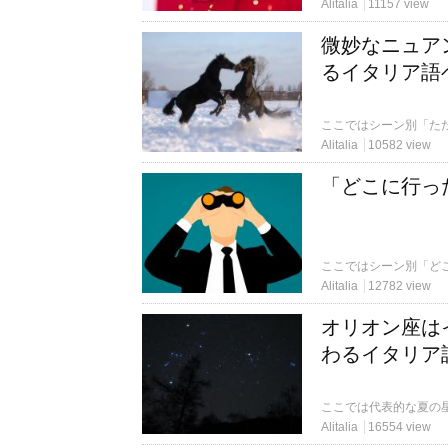
Alitalia
11157 view
微妙なニュア
るイタリア語
ここではシーン別「た
Alitalia
10582 view
「どこに行っ
ここではシーン別「ど
Alitalia
12782 view
オリオン座は
わるイタリア
ここでは代表的な夏の
Alitalia
16554 view