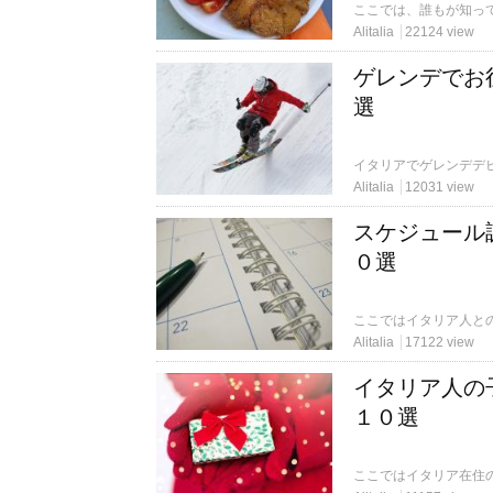
Alitalia
22124 view
ゲレンデでお
選
Alitalia
12031 view
スケジュール
０選
Alitalia
17122 view
イタリア人の
１０選