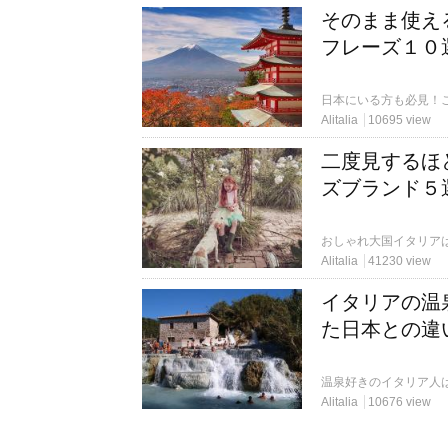
そのまま使え
フレーズ１０
Alitalia
10695 view
二度見するほ
ズブランド５
Alitalia
41230 view
イタリアの温
た日本との違
Alitalia
10676 view