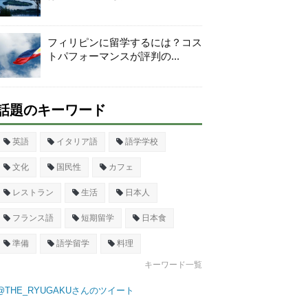
フィリピンに留学するには？コス
トパフォーマンスが評判の...
話題のキーワード
英語
イタリア語
語学学校
文化
国民性
カフェ
レストラン
生活
日本人
フランス語
短期留学
日本食
準備
語学留学
料理
キーワード一覧
@THE_RYUGAKUさんのツイート