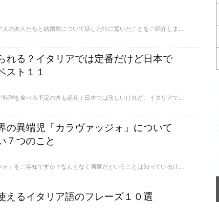
ここでは筆者がイタリア人の友人たちと結婚観について話した時に驚いたことをご紹介します。
られる？イタリアでは定番だけど日本で
ベスト１１
ここでは日本でイタリア料理を食べる予定の方も必見！日本では珍しいけれど、イタリアでは定番の野菜たちをご紹介します。
界の異端児「カラヴァッジォ」について
い７つのこと
皆さまは「カラヴァッジォ」をご存知ですか？なんとなく画家だということは知っているけれど…という人が多いのではないでしょうか？ここでは、そんなカラヴァッジォについて、イタリアに行くならぜひ知っておきたい７つのことをご紹介します。
使えるイタリア語のフレーズ１０選