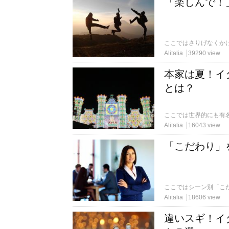
「楽しんで！
Alitalia
39290 view
本家は夏！イ
とは？
ここでは世界的にも有
Alitalia
16043 view
「こだわり」
ここではシーン別「こ
Alitalia
18606 view
違いスギ！イ