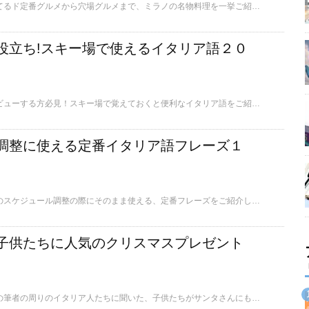
ここでは、誰もが知ってるド定番グルメから穴場グルメまで、ミラノの名物料理を一挙ご紹介します。
役立ち!スキー場で使えるイタリア語２０
イタリアでゲレンデデビューする方必見！スキー場で覚えておくと便利なイタリア語をご紹介します。
調整に使える定番イタリア語フレーズ１
ここではイタリア人とのスケジュール調整の際にそのまま使える、定番フレーズをご紹介します。
子供たちに人気のクリスマスプレゼント
ここではイタリア在住の筆者の周りのイタリア人たちに聞いた、子供たちがサンタさんにもらいたいものベスト10を、現地より生レポートします。