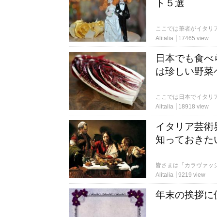
ト５選
Alitalia
17465 view
日本でも食べ
は珍しい野菜
Alitalia
18918 view
イタリア芸術
知っておきた
Alitalia
9219 view
年末の挨拶に