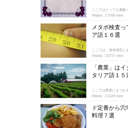
Alitalia
17009 view
メタボ検査っ
ア語１６選
ここでは、身体測定に
Alitalia
10737 view
「農業」はイ
タリア語１５
ここでは農業にまつわ
Alitalia
21328 view
ド定番から穴
料理７選