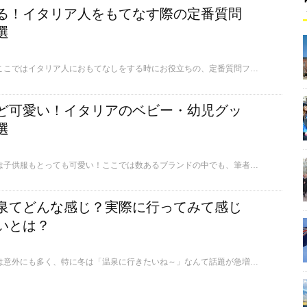
る！イタリア人をもてなす際の定番質問
選
日本にいる方も必見！ここではイタリア人におもてなしをする時にお役立ちの、定番質問フレーズの数々をご紹介します。
ど可愛い！イタリアのベビー・幼児グッ
選
おしゃれ大国イタリアは子供服もとっても可愛い！ここでは数あるブランドの中でも、筆者がお土産等で頼まれることも多い、おすすめのブランドをご紹介します。
泉てどんな感じ？実際に行ってみて感じ
いとは？
温泉好きのイタリア人は意外にも多く、特に冬は「温泉に行きたいね～」なんて話題が急増します。そんなイタリアより、イタリアの温泉の日本との違いについて、現地在住の筆者がレポートします。