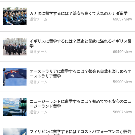
カナダに留学するには？治安も良くて人気のカナダ留学
運営チーム
69057 view
イギリスに留学するには？歴史と伝統に溢れるイギリス留
学
運営チーム
69490 view
オーストラリアに留学するには？都会も自然も楽しめるオ
ーストラリア留学
運営チーム
59900 view
ニュージーランドに留学するには？初めてでも安心のニュ
ージーランド留学
運営チーム
58607 view
フィリピンに留学するには？コストパフォーマンスが評判