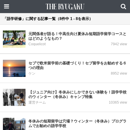
「語学研修」に関する記事一覧（8件中 1 - 8を表示）
元関係者が語る！中高生向け夏休み短期語学留学コースと
はどのようなもの？
Coquelicot
7942 view
セブで欧米留学前の基礎づくり！セブ留学をお勧めする６
つの理由
ケン
8952 view
【ジュニア向け】冬休みにしかできない体験を！語学学校
のウィンター（冬休み）キャンプ特集
運営チーム
10365 view
冬休みの短期留学は穴場？ウィンター（冬休み）プログラ
ムでお勧めの語学学校