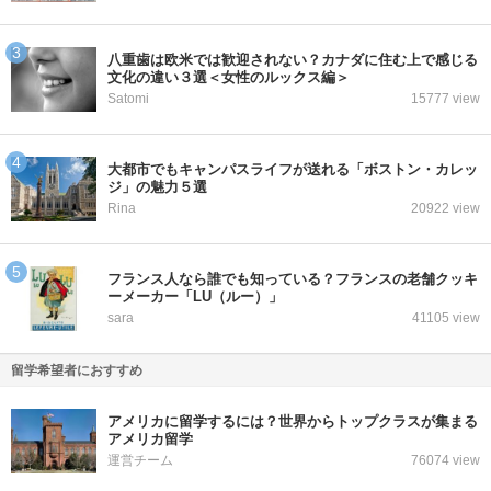
八重歯は欧米では歓迎されない？カナダに住む上で感じる
文化の違い３選＜女性のルックス編＞
Satomi
15777 view
大都市でもキャンパスライフが送れる「ボストン・カレッ
ジ」の魅力５選
Rina
20922 view
フランス人なら誰でも知っている？フランスの老舗クッキ
ーメーカー「LU（ルー）」
sara
41105 view
留学希望者におすすめ
アメリカに留学するには？世界からトップクラスが集まる
アメリカ留学
運営チーム
76074 view