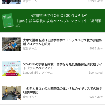
運営チーム
13249 view
短期留学でTOEIC300点UP
【無料】語学学校の攻略eBookプレンゼント中〈期間限
定〉
大学で講義も受ける語学留学？FLSラスベガス校のお勧め
新プログラムを紹介
運営チーム
9035 view
50%OFFの学校も掲載！留学なら最低価格保証の比較サイ
ト〈ラングペディア〉
Langedia[ラングペディア]
Sponsored
「タテとヨコ」の人間関係の違い？私のイギリスでの語学
研修体験記
命かげろう
9277 view