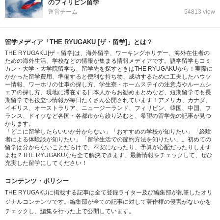
のフィリピン留学
運営チーム
54813 view
留学メディア「THE RYUGAKU [ザ・留学]」とは？
THE RYUGAKU[ザ・留学]は、海外留学、ワーキングホリデー、海外在住者の
ための海外生活、学校などの情報が集まる情報メディアです。語学留学もコミ
カレ・大学・大学院留学も、留学先を探すときはTHE RYUGAKUから！実際に
かかった留学費用、準備すると便利な持ち物、成功するために工夫したハウツ
ー情報、ワーホリの仕事の探し方、学生寮・ホームステイの注意点やルームシ
ェアの探し方、現地に滞在する日本人からお勧めまとめなど、短期留学でも長
期留学でも役立つ情報が毎日たくさん公開されています！アメリカ、カナダ、
イギリス、オーストラリア、ニュージーランド、フィリピン、韓国、中国、フ
ランス、ドイツなど各国・各都市から絞り込むと、希望の留学先の記事が見つ
かります。
「どこに留学したらいいか分からない」「おすすめの学校が知りたい」「経験
者による体験談が知りたい」「留学生活での節約方法を知りたい」。初めての
留学は分からないことだらけで、不安になったり、予算が心配だったりします
よね？THE RYUGAKUなら全て解決できます。最新情報をチェックして、ぜひ
充実した留学にしてください！
コンテンツ・ポリシー
THE RYUGAKUに掲載する記事は全て登録ライター及び編集部が執筆したオリ
ジナルコンテンツです。編集部が全ての記事に対して著作権の侵害がないかを
チェックし、編集を行った上で公開しています。