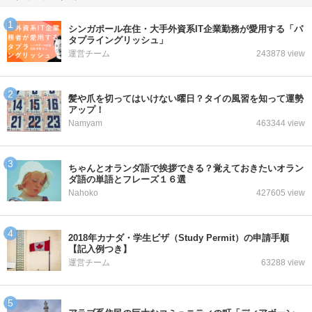
シンガポール在住・大手外資系IT企業勤務が愛用する「パ
タプライングリッシュ」
運営チーム
243878 view
髪や爪を切ってはいけない曜日？タイの風習を知って運勢
アップ！
Namyam
463344 view
ちゃんとオランダ語で挨拶できる？覚えておきたいオラン
ダ語の単語とフレーズ１６選
Nahoko
427605 view
2018年カナダ・学生ビザ（Study Permit）の申請手順
【記入例つき】
運営チーム
63288 view