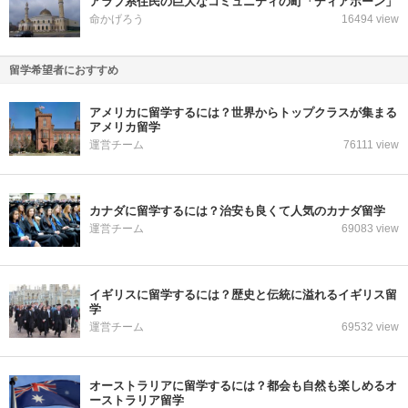
アラブ系住民の巨大なコミュニティの町「ディアボーン」
命かげろう
16494 view
留学希望者におすすめ
アメリカに留学するには？世界からトップクラスが集まる
アメリカ留学
運営チーム
76111 view
カナダに留学するには？治安も良くて人気のカナダ留学
運営チーム
69083 view
イギリスに留学するには？歴史と伝統に溢れるイギリス留
学
運営チーム
69532 view
オーストラリアに留学するには？都会も自然も楽しめるオ
ーストラリア留学