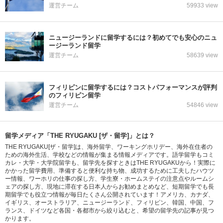
運営チーム
59933 view
ニュージーランドに留学するには？初めてでも安心のニュ
ージーランド留学
運営チーム
58639 view
フィリピンに留学するには？コストパフォーマンスが評判
のフィリピン留学
運営チーム
54846 view
留学メディア「THE RYUGAKU [ザ・留学]」とは？
THE RYUGAKU[ザ・留学]は、海外留学、ワーキングホリデー、海外在住者の
ための海外生活、学校などの情報が集まる情報メディアです。語学留学もコミ
カレ・大学・大学院留学も、留学先を探すときはTHE RYUGAKUから！実際に
かかった留学費用、準備すると便利な持ち物、成功するために工夫したハウツ
ー情報、ワーホリの仕事の探し方、学生寮・ホームステイの注意点やルームシ
ェアの探し方、現地に滞在する日本人からお勧めまとめなど、短期留学でも長
期留学でも役立つ情報が毎日たくさん公開されています！アメリカ、カナダ、
イギリス、オーストラリア、ニュージーランド、フィリピン、韓国、中国、フ
ランス、ドイツなど各国・各都市から絞り込むと、希望の留学先の記事が見つ
かります。