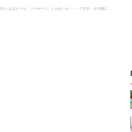
ドイツで思い浮かぶ食材といえばビール、ソーセージ、じゃがいも・・・ですが、その他にもフルーツやチーズなど、ドイツは大変食材の豊かな国です。今回はその中から乳製品を７つピックアップしてご紹介します。