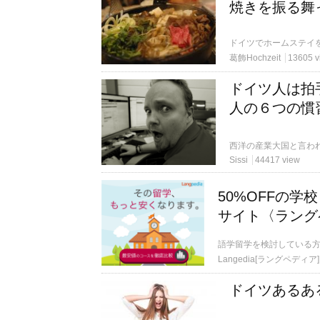
焼きを振る舞
葛飾Hochzeit
13605 v
ドイツ人は拍
人の６つの慣
Sissi
44417 view
50%OFFの
サイト〈ラング
語学留学を検討している
Langedia[ラングペディア]
ドイツあるあ