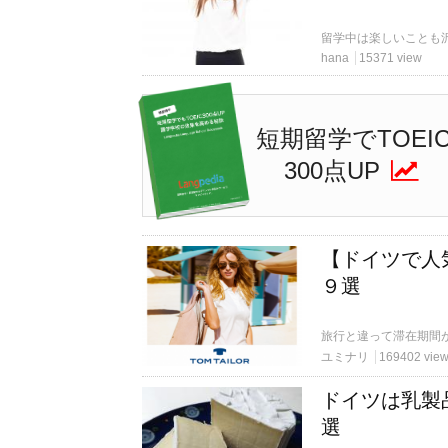
hana
15371 view
短期留学でTOEI
300点UP
【ドイツで人
９選
ユミナリ
169402 vie
ドイツは乳製
選