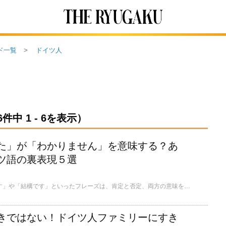
ド一覧
ドイツ人
中 1 - 6を表示）
た」が「わかりません」を意味する？あ
ツ語の裏表現５選
日本語でも「大丈夫です」や「結構です」といったフレーズは、肯定と否定、両方の意味を持っており、話の筋や状況によって判断しなければいけない表現ですが、実はドイツ語にもそのような表現が幾つかあるのをご存知ですか？ここでは、ドイツ語のネイティブスピーカーがよく使う、あいまいなドイツ語の表現についてご紹介します。
きではない！ドイツ人ファミリーにすき