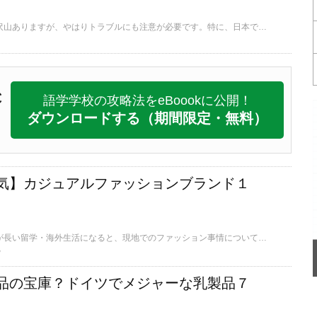
留学中は楽しいことも沢山ありますが、やはりトラブルにも注意が必要です。特に、日本では考えられないトラブルに遭遇することもあります。今回はドイツでよくあるトラブルとその対策をご紹介します。こちらを事前に頭に入れておけば、トラブルにあったときもスムーズに対応できると思います。是非覚えておいてくださいね。
C
語学学校の攻略法をeBoookに公開！
ダウンロードする
（期間限定・無料）
気】カジュアルファッションブランド１
旅行と違って滞在期間が長い留学・海外生活になると、現地でのファッション事情についても気になるところだと思います。今回は、低価格・中堅なブランドを中心に、ドイツで人気のカジュアルブランドをご紹介します。
w
品の宝庫？ドイツでメジャーな乳製品７