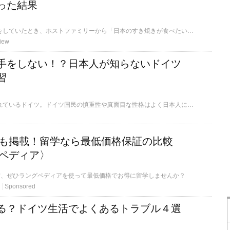
った結果
ドイツでホームステイをしていたとき、ホストファミリーから「日本のすき焼きが食べたい」とリクエストがあったので振る舞うことに。しかし、どうも彼らは物足りなさげな様子。一体何が起こったのでしょうか。
iew
手をしない！？日本人が知らないドイツ
習
西洋の産業大国と言われているドイツ。ドイツ国民の慎重性や真面目な性格はよく日本人に似ていると言われていますが、実際に現地の人と交流してみれば、日本とは180度違う文化や習慣が複数存在しています。いったい、それはどんなものでしょうか？私と一緒に見てみましょう！
学校も掲載！留学なら最低価格保証の比較
ペディア〉
方、ぜひラングペディアを使って最低価格でお得に留学しませんか？
Sponsored
る？ドイツ生活でよくあるトラブル４選