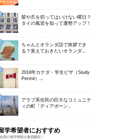
髪や爪を切ってはいけない曜日？
タイの風習を知って運勢アップ！
ちゃんとオランダ語で挨拶でき
る？覚えておきたいオランダ...
2018年カナダ・学生ビザ（Study
Permit）...
アラブ系住民の巨大なコミュニテ
ィの町「ディアボーン」
留学希望者におすすめ
各国の留学情報を徹底解説！