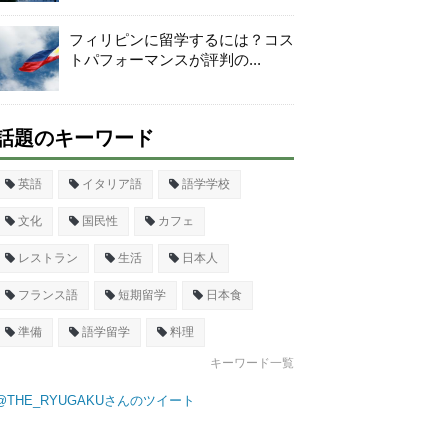
フィリピンに留学するには？コス
トパフォーマンスが評判の...
話題のキーワード
英語
イタリア語
語学学校
文化
国民性
カフェ
レストラン
生活
日本人
フランス語
短期留学
日本食
準備
語学留学
料理
キーワード一覧
@THE_RYUGAKUさんのツイート