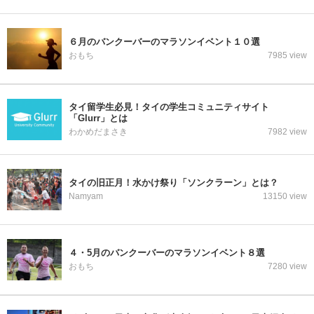
６月のバンクーバーのマラソンイベント１０選
おもち
7985 view
タイ留学生必見！タイの学生コミュニティサイト
「Glurr」とは
わかめだまさき
7982 view
タイの旧正月！水かけ祭り「ソンクラーン」とは？
Namyam
13150 view
４・5月のバンクーバーのマラソンイベント８選
おもち
7280 view