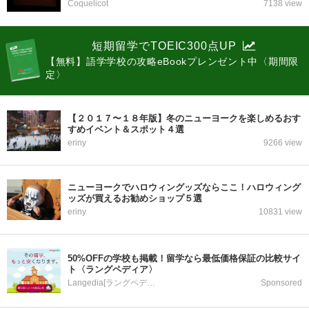
Coquelicot
7138 view
短期留学でTOEIC300点UP
【無料】語学学校の攻略eBookプレンゼント中〈期間限
定〉
【２０１７〜１８年版】冬のニューヨークを楽しめるおす
すめイベント＆スポット４選
eriny
9266 view
ニューヨークでハロウィングッズならここ！ハロウィング
ッズが買えるお勧めショップ５選
eriny
10831 view
50%OFFの学校も掲載！留学なら最低価格保証の比較サイ
ト〈ラングペディア〉
Langedia[ラングペディア]
Sponsored