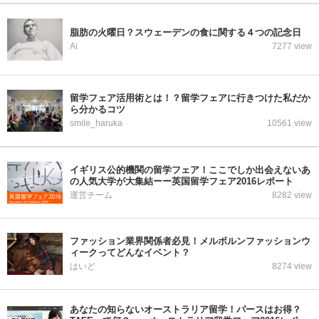
脂肪の火曜日？スウェーデンの食に関する４つの記念日
Ai
7277 view
留学フェア活用術とは！？留学フェアに行きつけた私だか
ら分かるコツ
smile_haruka
10561 view
イギリス公的機関の留学フェア！ここでしか出会えないあ
の人気大学が大集結ーー英国留学フェア2016レポート
運営チーム
8282 view
ファッション業界関係者必見！メルボルンファッションウ
ィークってどんなイベント？
はいど
8274 view
あなたの知らないオーストラリア留学！パースはお得？