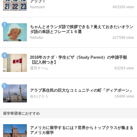
アップ！
Namyam
463330 view
ちゃんとオランダ語で挨拶できる？覚えておきたいオラン
ダ語の単語とフレーズ１６選
Nahoko
427599 view
2018年カナダ・学生ビザ（Study Permit）の申請手順
【記入例つき】
運営チーム
63283 view
アラブ系住民の巨大なコミュニティの町「ディアボーン」
命かげろう
16486 view
留学希望者におすすめ
アメリカに留学するには？世界からトップクラスが集まる
アメリカ留学