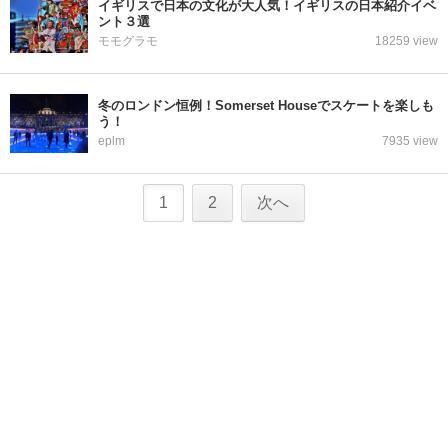
イギリスで日本の文化が大人気！イギリスの日本紹介イベ
ント３選
モモグラモ
18259 view
冬のロンドン恒例！Somerset Houseでスケートを楽しも
う！
eplm
7935 view
1
2
次へ