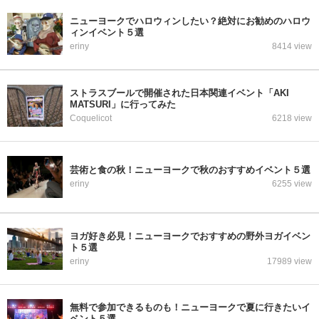
ニューヨークでハロウィンしたい？絶対にお勧めのハロウ
ィンイベント５選
eriny
8414 view
ストラスブールで開催された日本関連イベント「AKI
MATSURI」に行ってみた
Coquelicot
6218 view
芸術と食の秋！ニューヨークで秋のおすすめイベント５選
eriny
6255 view
ヨガ好き必見！ニューヨークでおすすめの野外ヨガイベン
ト５選
eriny
17989 view
無料で参加できるものも！ニューヨークで夏に行きたいイ
ベント５選