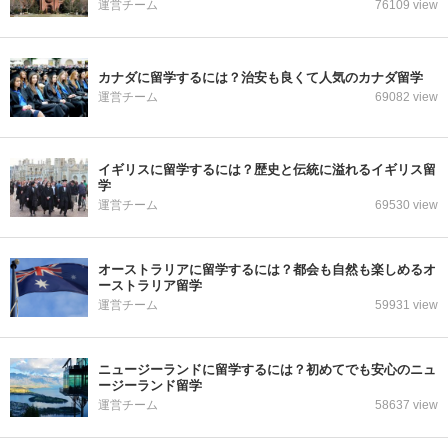
運営チーム
76109 view
カナダに留学するには？治安も良くて人気のカナダ留学
運営チーム
69082 view
イギリスに留学するには？歴史と伝統に溢れるイギリス留
学
運営チーム
69530 view
オーストラリアに留学するには？都会も自然も楽しめるオ
ーストラリア留学
運営チーム
59931 view
ニュージーランドに留学するには？初めてでも安心のニュ
ージーランド留学
運営チーム
58637 view