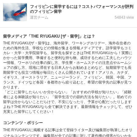
フィリピンに留学するには？コストパフォーマンスが評判
のフィリピン留学
運営チーム
54843 view
留学メディア「THE RYUGAKU [ザ・留学]」とは？
THE RYUGAKU[ザ・留学]は、海外留学、ワーキングホリデー、海外在住者の
ための海外生活、学校などの情報が集まる情報メディアです。語学留学もコミ
カレ・大学・大学院留学も、留学先を探すときはTHE RYUGAKUから！実際に
かかった留学費用、準備すると便利な持ち物、成功するために工夫したハウツ
ー情報、ワーホリの仕事の探し方、学生寮・ホームステイの注意点やルームシ
ェアの探し方、現地に滞在する日本人からお勧めまとめなど、短期留学でも長
期留学でも役立つ情報が毎日たくさん公開されています！アメリカ、カナダ、
イギリス、オーストラリア、ニュージーランド、フィリピン、韓国、中国、フ
ランス、ドイツなど各国・各都市から絞り込むと、希望の留学先の記事が見つ
かります。
「どこに留学したらいいか分からない」「おすすめの学校が知りたい」「経験
者による体験談が知りたい」「留学生活での節約方法を知りたい」。初めての
留学は分からないことだらけで、不安になったり、予算が心配だったりします
よね？THE RYUGAKUなら全て解決できます。最新情報をチェックして、ぜひ
充実した留学にしてください！
コンテンツ・ポリシー
THE RYUGAKUに掲載する記事は全て登録ライター及び編集部が執筆したオリ
ジナルコンテンツです。編集部が全ての記事に対して著作権の侵害がないかを