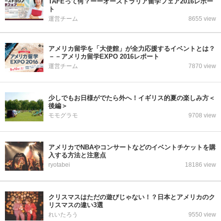
TAFEって何？ーーオーストラリア留学フェア2016レポー
ト
運営チーム
8655 view
アメリカ留学を「大使館」が全力応援するイベントとは？
－－アメリカ留学EXPO 2016レポート
運営チーム
7870 view
少しでもお日様がでたら外へ！イギリス的夏の楽しみ方＜
後編＞
モモグラモ
9708 view
アメリカでNBAやコンサートなどのイベントチケットを購
入する方法と注意点
ryotabei
18186 view
クリスマスはただの遊びじゃない！？日本とアメリカのク
リスマスの違い3選
れいたろう
9550 view