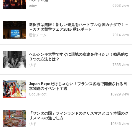
eriny
6953 view
選択肢は無限！新しい発見をハートフルな国カナダで！－
－カナダ留学フェア2016 秋レポート
運営チーム
7914 view
ヘルシンキ大学ですぐに現地の友達を作りたい！効果的な
３つの方法とは？
りほ
7835 view
Japan Expoだけじゃない！フランス各地で開催される日
本関連のイベント７選
Coquelicot
16929 view
「サンタの国」フィンランドのクリスマスとは？本場のク
リスマスの過ごし方
りほ
19846 view