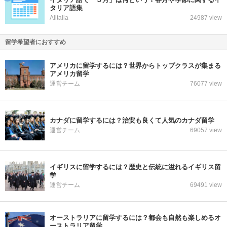
タリア語集
Alitalia
24987 view
留学希望者におすすめ
アメリカに留学するには？世界からトップクラスが集まる
アメリカ留学
運営チーム
76077 view
カナダに留学するには？治安も良くて人気のカナダ留学
運営チーム
69057 view
イギリスに留学するには？歴史と伝統に溢れるイギリス留
学
運営チーム
69491 view
オーストラリアに留学するには？都会も自然も楽しめるオ
ーストラリア留学