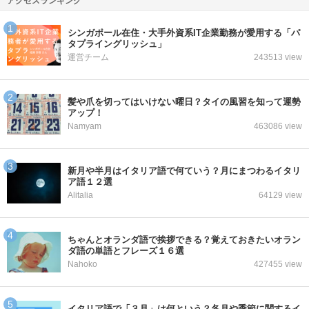
アクセスランキング
シンガポール在住・大手外資系IT企業勤務が愛用する「パ
タプライングリッシュ」
運営チーム
243513 view
髪や爪を切ってはいけない曜日？タイの風習を知って運勢
アップ！
Namyam
463086 view
新月や半月はイタリア語で何ていう？月にまつわるイタリ
ア語１２選
Alitalia
64129 view
ちゃんとオランダ語で挨拶できる？覚えておきたいオラン
ダ語の単語とフレーズ１６選
Nahoko
427455 view
イタリア語で「３月」は何という？各月や季節に関するイ