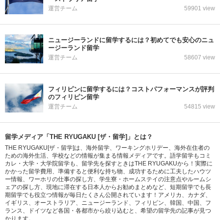
運営チーム
59901 view
ニュージーランドに留学するには？初めてでも安心のニュ
ージーランド留学
運営チーム
58607 view
フィリピンに留学するには？コストパフォーマンスが評判
のフィリピン留学
運営チーム
54815 view
留学メディア「THE RYUGAKU [ザ・留学]」とは？
THE RYUGAKU[ザ・留学]は、海外留学、ワーキングホリデー、海外在住者の
ための海外生活、学校などの情報が集まる情報メディアです。語学留学もコミ
カレ・大学・大学院留学も、留学先を探すときはTHE RYUGAKUから！実際に
かかった留学費用、準備すると便利な持ち物、成功するために工夫したハウツ
ー情報、ワーホリの仕事の探し方、学生寮・ホームステイの注意点やルームシ
ェアの探し方、現地に滞在する日本人からお勧めまとめなど、短期留学でも長
期留学でも役立つ情報が毎日たくさん公開されています！アメリカ、カナダ、
イギリス、オーストラリア、ニュージーランド、フィリピン、韓国、中国、フ
ランス、ドイツなど各国・各都市から絞り込むと、希望の留学先の記事が見つ
かります。