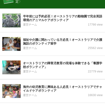
定〉
半年前には予約必至！オーストラリアの動物園で完全英語
環境のアニマルケアボランティア
運営チーム
17766 view
福祉や介護に関わっている方必見！オーストラリアで介護
施設のボランティア留学
運営チーム
25562 view
オーストラリアの障害児教育の現場を体験できる「養護学
校ボランティア」
運営チーム
22779 view
海外の幼児教育に興味ある人必見！オーストラリアでチャ
イルドケアボランティア
運営チーム
16630 view