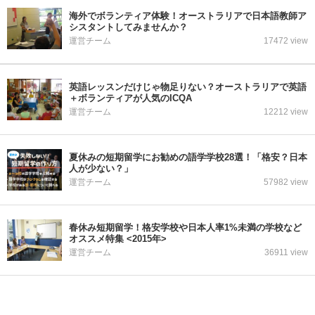
海外でボランティア体験！オーストラリアで日本語教師ア
シスタントしてみませんか？
運営チーム
17472 view
英語レッスンだけじゃ物足りない？オーストラリアで英語
＋ボランティアが人気のICQA
運営チーム
12212 view
夏休みの短期留学にお勧めの語学学校28選！「格安？日本
人が少ない？」
運営チーム
57982 view
春休み短期留学！格安学校や日本人率1%未満の学校など
オススメ特集 <2015年>
運営チーム
36911 view