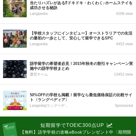
当たりハズレがある⁉ドキドキ・わくわく♪ホームステイを
成功させる秘訣
Langpedia
4208 view
【学校スタッフにインタビュー】オーストラリアでの生活
の最初の一歩として、安心して留学できるSPC
Langpedia
4452 view
語学留学の希望者必見！2015年秋冬の割引キャンペーン実
施中の語学学校まとめ
運営チーム
13452 view
50%OFFの学校も掲載！留学なら最低価格保証の比較サイ
ト〈ラングペディア〉
Langedia[ラングペディア]
Sponsored
短期留学でTOEIC300点UP
【無料】語学学校の攻略eBookプレンゼント中〈期間限