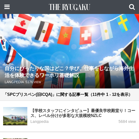
自分にぴったりな国はどこ？学び、仕事をしながら海外生
活を体験できるワーホリ基礎解説
LANGPEDIA
5176
VIEW
「SPCブリスベン(旧ICQA)」に関する記事一覧（11件中 1 - 12を表示）
【学校スタッフにインタビュー】最優良学校殿堂り！コー
ス、レベル分けが多彩な大規模校NZLC
Langpedia
5684 view