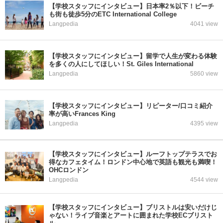
【学校スタッフにインタビュー】日本率2％以下！ビーチ
も街も徒歩5分のETC International College
Langpedia
4041 view
【学校スタッフにインタビュー】留学で人生が変わる体験
を多くの人にしてほしい！St. Giles International
Langpedia
5860 view
【学校スタッフにインタビュー】リピーター/口コミ紹介
率が高いFrances King
Langpedia
4395 view
【学校スタッフにインタビュー】ルーフトップテラスでお
得なカフェタイム！ロンドン中心地で英語も観光も満喫！
OHCロンドン
Langpedia
4544 view
【学校スタッフにインタビュー】ブリストルは安いだけじ
ゃない！ライブ音楽とアートに囲まれた学校ECブリスト