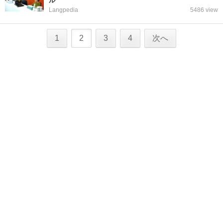
ル
Langpedia
5486 view
1
2
3
4
次へ