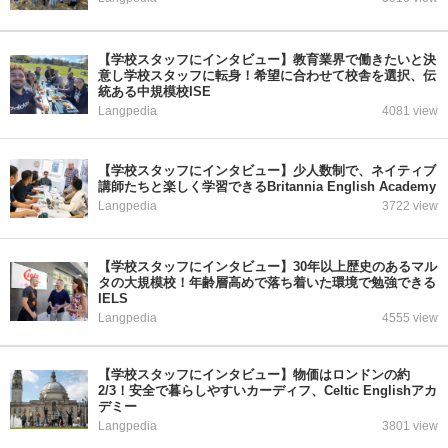
【学校スタッフにインタビュー】教育業界で働きたいと決
意し学校スタッフに転身！希望に合わせて校舎を選択、伝
統ある中規模校ISE
Langpedia
4081 view
【学校スタッフにインタビュー】少人数制で、ネイティブ
講師たちと楽しく学習できるBritannia English Academy
Langpedia
3722 view
【学校スタッフにインタビュー】30年以上歴史のあるマル
タの大規模校！年齢層高めで落ち着いた環境で勉強できる
IELS
Langpedia
4555 view
【学校スタッフにインタビュー】物価はロンドンの約
2/3！安全で暮らしやすいカーディフ、Celtic Englishアカ
デミー
Langpedia
3801 view