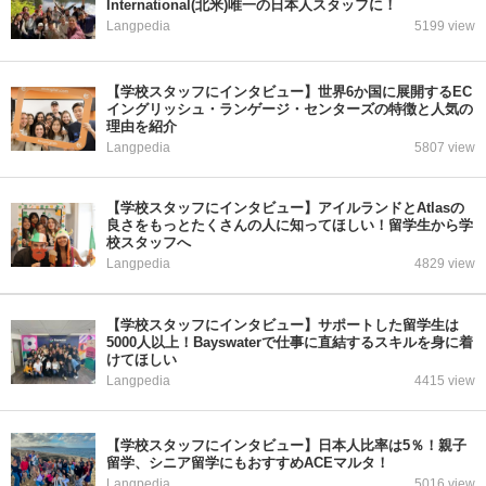
International(北米)唯一の日本人スタッフに！
Langpedia
5199 view
【学校スタッフにインタビュー】世界6か国に展開するEC
イングリッシュ・ランゲージ・センターズの特徴と人気の
理由を紹介
Langpedia
5807 view
【学校スタッフにインタビュー】アイルランドとAtlasの
良さをもっとたくさんの人に知ってほしい！留学生から学
校スタッフへ
Langpedia
4829 view
【学校スタッフにインタビュー】サポートした留学生は
5000人以上！Bayswaterで仕事に直結するスキルを身に着
けてほしい
Langpedia
4415 view
【学校スタッフにインタビュー】日本人比率は5％！親子
留学、シニア留学にもおすすめACEマルタ！
Langpedia
5016 view