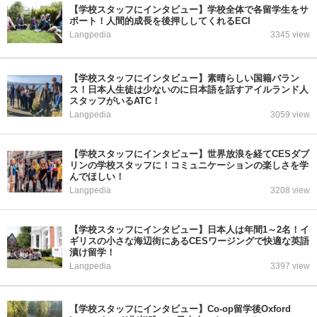
【学校スタッフにインタビュー】学校全体で各留学生をサ
ポート！人間的成長を後押ししてくれるECI
Langpedia
3345 view
【学校スタッフにインタビュー】素晴らしい国籍バラン
ス！日本人生徒は少ないのに日本語を話すアイルランド人
スタッフがいるATC！
Langpedia
3059 view
【学校スタッフにインタビュー】世界放浪を経てCESダブ
リンの学校スタッフに！コミュニケーションの楽しさを学
んでほしい！
Langpedia
3208 view
【学校スタッフにインタビュー】日本人は年間1～2名！イ
ギリスの小さな海辺街にあるCESワージングで快適な英語
漬け留学！
Langpedia
3397 view
【学校スタッフにインタビュー】Co-op留学後Oxford