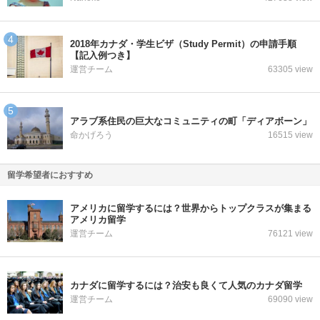
2018年カナダ・学生ビザ（Study Permit）の申請手順
【記入例つき】
運営チーム
63305 view
アラブ系住民の巨大なコミュニティの町「ディアボーン」
命かげろう
16515 view
留学希望者におすすめ
アメリカに留学するには？世界からトップクラスが集まる
アメリカ留学
運営チーム
76121 view
カナダに留学するには？治安も良くて人気のカナダ留学
運営チーム
69090 view