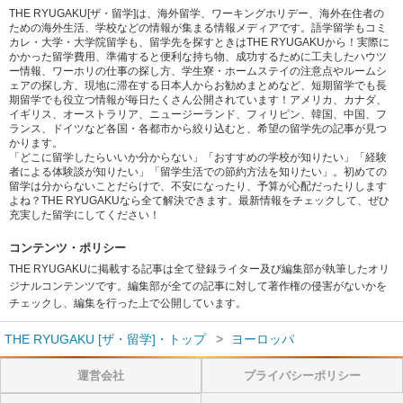
THE RYUGAKU[ザ・留学]は、海外留学、ワーキングホリデー、海外在住者の
ための海外生活、学校などの情報が集まる情報メディアです。語学留学もコミ
カレ・大学・大学院留学も、留学先を探すときはTHE RYUGAKUから！実際に
かかった留学費用、準備すると便利な持ち物、成功するために工夫したハウツ
ー情報、ワーホリの仕事の探し方、学生寮・ホームステイの注意点やルームシ
ェアの探し方、現地に滞在する日本人からお勧めまとめなど、短期留学でも長
期留学でも役立つ情報が毎日たくさん公開されています！アメリカ、カナダ、
イギリス、オーストラリア、ニュージーランド、フィリピン、韓国、中国、フ
ランス、ドイツなど各国・各都市から絞り込むと、希望の留学先の記事が見つ
かります。
「どこに留学したらいいか分からない」「おすすめの学校が知りたい」「経験
者による体験談が知りたい」「留学生活での節約方法を知りたい」。初めての
留学は分からないことだらけで、不安になったり、予算が心配だったりします
よね？THE RYUGAKUなら全て解決できます。最新情報をチェックして、ぜひ
充実した留学にしてください！
コンテンツ・ポリシー
THE RYUGAKUに掲載する記事は全て登録ライター及び編集部が執筆したオリ
ジナルコンテンツです。編集部が全ての記事に対して著作権の侵害がないかを
チェックし、編集を行った上で公開しています。
THE RYUGAKU [ザ・留学]・トップ
ヨーロッパ
運営会社
プライバシーポリシー