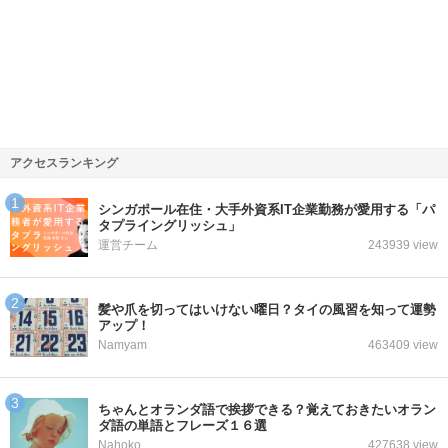
アクセスランキング
シンガポール在住・大手外資系IT企業勤務が愛用する「パ
タプライングリッシュ」
運営チーム
243939 view
髪や爪を切ってはいけない曜日？タイの風習を知って運勢
アップ！
Namyam
463409 view
ちゃんとオランダ語で挨拶できる？覚えておきたいオラン
ダ語の単語とフレーズ１６選
Nahoko
427638 view