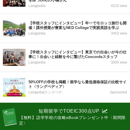
を持つOHCの小橋さん
Langpedia
4210 view
【学校スタッフにインタビュー】年一でモロッコ旅行も開
催！課外授業が豊富なNED Collegeで実践英語を学ぶ
Langpedia
3453 view
【学校スタッフにインタビュー】東京での出会いが今の仕
事に！出会いと経験を今に繋げたConcordeスタッフ
Langpedia
3005 view
50%OFFの学校も掲載！留学なら最低価格保証の比較サイ
ト〈ラングペディア〉
Langedia[ラングペディア]
Sponsored
短期留学でTOEIC300点UP
【無料】語学学校の攻略eBookプレンゼント中〈期間限
定〉