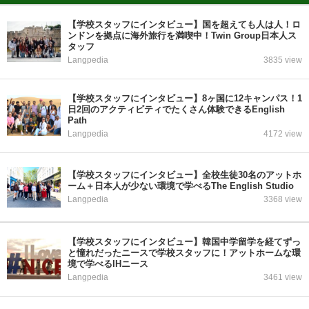
【学校スタッフにインタビュー】国を超えても人は人！ロ
ンドンを拠点に海外旅行を満喫中！Twin Group日本人ス
タッフ
Langpedia
3835 view
【学校スタッフにインタビュー】8ヶ国に12キャンパス！1
日2回のアクティビティでたくさん体験できるEnglish
Path
Langpedia
4172 view
【学校スタッフにインタビュー】全校生徒30名のアットホ
ーム＋日本人が少ない環境で学べるThe English Studio
Langpedia
3368 view
【学校スタッフにインタビュー】韓国中学留学を経てずっ
と憧れだったニースで学校スタッフに！アットホームな環
境で学べるIHニース
Langpedia
3461 view