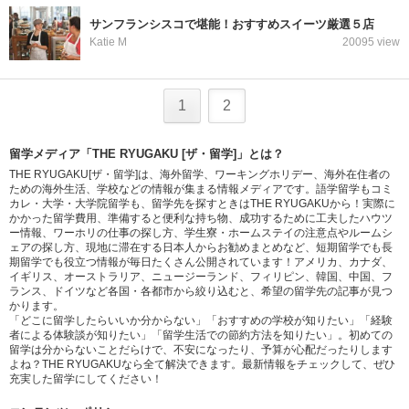
サンフランシスコで堪能！おすすめスイーツ厳選５店
Katie M
20095 view
1
2
留学メディア「THE RYUGAKU [ザ・留学]」とは？
THE RYUGAKU[ザ・留学]は、海外留学、ワーキングホリデー、海外在住者の
ための海外生活、学校などの情報が集まる情報メディアです。語学留学もコミ
カレ・大学・大学院留学も、留学先を探すときはTHE RYUGAKUから！実際に
かかった留学費用、準備すると便利な持ち物、成功するために工夫したハウツ
ー情報、ワーホリの仕事の探し方、学生寮・ホームステイの注意点やルームシ
ェアの探し方、現地に滞在する日本人からお勧めまとめなど、短期留学でも長
期留学でも役立つ情報が毎日たくさん公開されています！アメリカ、カナダ、
イギリス、オーストラリア、ニュージーランド、フィリピン、韓国、中国、フ
ランス、ドイツなど各国・各都市から絞り込むと、希望の留学先の記事が見つ
かります。
「どこに留学したらいいか分からない」「おすすめの学校が知りたい」「経験
者による体験談が知りたい」「留学生活での節約方法を知りたい」。初めての
留学は分からないことだらけで、不安になったり、予算が心配だったりします
よね？THE RYUGAKUなら全て解決できます。最新情報をチェックして、ぜひ
充実した留学にしてください！