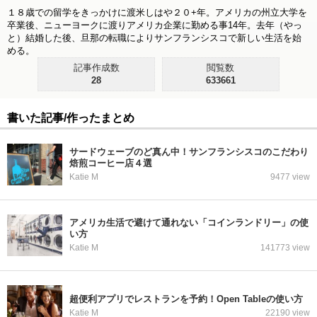
１８歳での留学をきっかけに渡米しはや２０+年。アメリカの州立大学を
卒業後、ニューヨークに渡りアメリカ企業に勤める事14年。去年（やっ
と）結婚した後、旦那の転職によりサンフランシスコで新しい生活を始
める。
記事作成数
閲覧数
28
633661
書いた記事/作ったまとめ
サードウェーブのど真ん中！サンフランシスコのこだわり
焙煎コーヒー店４選
Katie M
9477 view
アメリカ生活で避けて通れない「コインランドリー」の使
い方
Katie M
141773 view
超便利アプリでレストランを予約！Open Tableの使い方
Katie M
22190 view