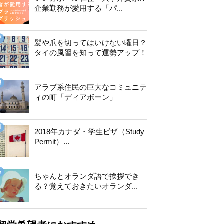
企業勤務が愛用する「パ...
髪や爪を切ってはいけない曜日？
タイの風習を知って運勢アップ！
アラブ系住民の巨大なコミュニテ
ィの町「ディアボーン」
2018年カナダ・学生ビザ（Study
Permit）...
ちゃんとオランダ語で挨拶でき
る？覚えておきたいオランダ...