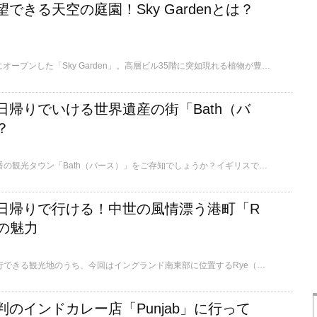
できる天空の庭園！Sky Gardenとは？
2015年1月、ロンドンにオープンした「Sky Garden」。高層ビル35階に突如現れる植物が豊かな空間とロンドンの街を一望できる絶景が魅力で、入場も無料です。そんなSky Gardenとは、一体どのような場所なのでしょうか？
日帰りでいける世界遺産の街「Bath（バ
？
イギリスの人々には定番の観光タウン「Bath（バース）」をご存知でしょうか？イギリスでは唯一の温泉地であり、世界遺産の街としても知られるバースはロンドンから日帰りで行けることもあって非常に人気があります。ここではそんなバースについてご紹介します。
日帰りで行ける！中世の風情漂う港町「R
の魅力
ロンドンから日帰り旅行できる観光地のうち、今回はイングランド南東部に位置するRye（ライ）をご紹介します。
のインドカレー店「Punjab」に行って