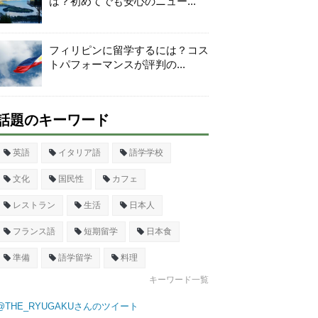
は？初めてでも安心のニュー...
フィリピンに留学するには？コス
トパフォーマンスが評判の...
話題のキーワード
英語
イタリア語
語学学校
文化
国民性
カフェ
レストラン
生活
日本人
フランス語
短期留学
日本食
準備
語学留学
料理
キーワード一覧
@THE_RYUGAKUさんのツイート