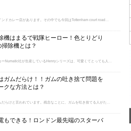
ロンドンには数多くのインドカレー店があります。その中でも今回はTottenham court road駅近くにあるPunjubをご紹介します。
除機はまるで戦隊ヒーロー！色とりどり
社の掃除機とは？
イギリスの掃除機メーカーNumatic社が生産しているHenryシリーズは、可愛くてとっても人気なんです。今回はそれぞれのキャラクターをご紹介します。
はガムだらけ！！ガムの吐き捨て問題を
ークな方法とは？
実はロンドンの道はガムだらけと言われています。残念なことに、ガムを吐き捨てる人がたくさんいるのです。この記事では、ガムが吐き捨てられる理由と実際に行われているユニークな対策をご紹介します。
電もできる！ロンドン最先端のスターバ